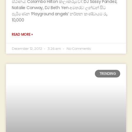
ස්ථානය: Colombo Hilton කලාකරුවෝ: DJ Sassy Pandez,
Natalie Conway, DJ Beth Yen අමතරව: ලන්ඩන් සිට
පැමිණෙන ‘Playground angels’ නර්තන කණ්ඩායම රු.
10,000
READ MORE »
December 12, 2012
3:26 am
No Comments
TRENDING