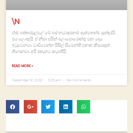
\N
ඒත්, බත්තරමුල්ලේ මේ බස් නැවතුමනම් ඇත්තෙන්ම සුන්දරයි.
එය ලොකුයි. ඒ නිසා එයින් බලාපොරොත්තු වන දෙය
ඉටුවෙනවා. වාඩිවෙන්න සිසිල් සිමෙන්ති ඝනක කීපයකුත්
තිබෙනවා. අපි එතැනට කැමතියි.
READ MORE »
December 12, 2012
3:25 am
No Comments