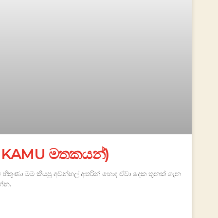
5, KAMU මතකයන්)
 හිතුණා මම කියපු අවන්හල් අතරින් හොඳ ඒවා දෙක තුනක් ගැන
න්න.