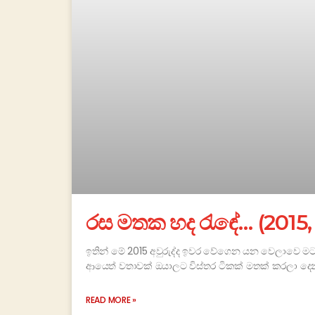
රස මතක හද රැඳේ… (201
ඉතින් මේ 2015 අවුරුද්ද ඉවර වේගෙන යන වෙලාවෙ මට
ආයෙත් වතාවක් ඔයාලට විස්තර ටිකක් මතක් කරලා දෙ
READ MORE »