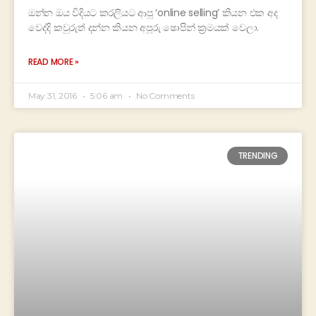
ඔන්න ඔය විදියට කරලියට ආපු ‘online selling’ කියන එක අද
වෙද්දි කවුරුත් දන්න කියන අපූරු ෂොපින් ක්‍රමයක් වෙලා.
READ MORE »
May 31, 2016
5:06 am
No Comments
TRENDING