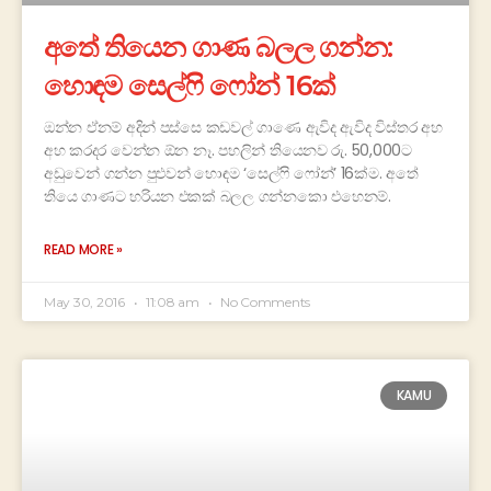
අතේ තියෙන ගාණ බලල ගන්න:
හොඳම සෙල්ෆි ෆෝන් 16ක්
ඔන්න ඒනම් අදින් පස්සෙ කඩවල් ගාණෙ ඇවිද ඇවිද විස්තර අහ
අහ කරදර වෙන්න ඕන නෑ. පහලින් තියෙනව රු. 50,000ට
අඩුවෙන් ගන්න පුළුවන් හොඳම ‘සෙල්ෆි ෆෝන්’ 16ක්ම. අතේ
තියෙ ගාණට හරියන එකක් බලල ගන්නකො එහෙනම්.
READ MORE »
May 30, 2016
11:08 am
No Comments
KAMU