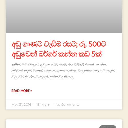
අඩු ගාණට වැඩිම රසට; රු. 500ට
අඩුවෙන් බර්ගර් කන්න කඩ 5ක්
ඉතින් මට හිතුණ අඩු ගාණට රසම රස බර්ගර් එකක් කන්න
පුළුවන් තැන් ටිකක් හොයාගෙන යන්න. බලන්නකො මේ තැන්
වල බර්ගර් රස ඔයාලත් දන්නවද කියල.
READ MORE »
May 31, 2016
11:44 am
No Comments