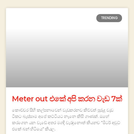
TRENDING
Meter out එකේ අපි කරන වැඩ 7ක්
කොච්චර සිහි කල්පනාවෙන් වැඩකරනව කිව්වත් පුරුදු වැඩ
ටිකට බැස්සාම අපේ කට්ටියට නෑනෙ කිසි ගාණක්. ඔහේ
කරගෙන යන වැඩේ අතර මගදි වැරදුනොත් කියනව ”මීටර් අවුට්
එකේ බන් හිටියෙ” කියල.