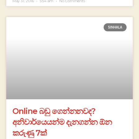
May 31, 2016
5:54 am
No Comments
SINHALA
Online බඩු ගෙන්නනවද?
අනිවාර්යෙයන්ම දැනගන්න ඕන
කරුණු 7ක්