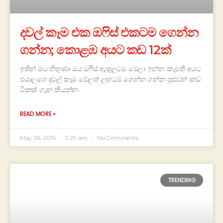
දවල් කෑම එක ඔෆිස් එකටම ගෙන්න
ගන්න; කොළඹ අයට කඩ 12ක්
ඉතින් මට හිතුණා ඔය ඔෆිස් ඇතුලටම වෙලා ඉන්න කැමති අයට
එයාලගෙ දවල් කෑම වේලත් ලඟටම ගෙන්න ගන්න පුළුවන් කඩ
ටිකක් ගැන කියන්න.
READ MORE »
May 26, 2016
9:29 am
No Comments
TRENDING