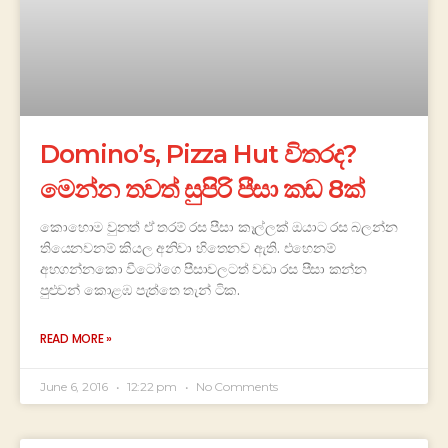
Domino’s, Pizza Hut විතරද?
මෙන්න තවත් සුපිරි පීසා කඩ 8ක්
කොහොම වුනත් ඒ තරම් රස පීසා කෑල්ලක් ඔයාට රස බලන්න
තියෙනවනම් කියල අනිවා හිතෙනව ඇති. එහෙනම්
අහගන්නකො වීටෝගෙ පීසාවලටත් වඩා රස පීසා කන්න
පුළුවන් කොළඹ පැත්තෙ තැන් ටික.
READ MORE »
June 6, 2016
12:22 pm
No Comments