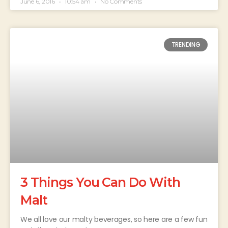
June 6, 2016
10:54 am
No Comments
TRENDING
3 Things You Can Do With
Malt
We all love our malty beverages, so here are a few fun