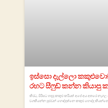
ඉස්සො දැල්ලො කකුළුවො!
රහට සීෆුඩ් කන්න කියාපු 
කිරට, මිරිසට හදපු කකුළු කරියත් අපේ අය අතරෙ නැගල 
වගකියන්න පුළුවන් හොද්දක්නෙ කකුළු හොද්ද කියන්නෙ