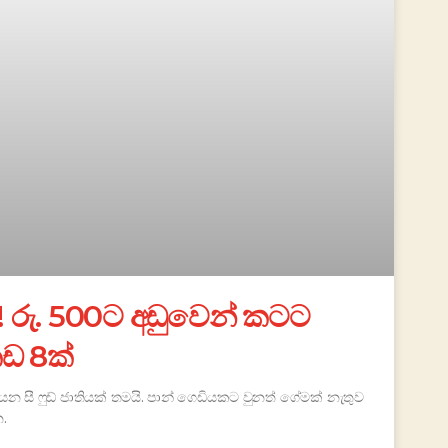
 රු. 500ට අඩුවෙන් කටට
කඩ 8ක්
යන සී ෆුඩ් ජාතියක් තමයි. පාන් ගෙඩියකට වුනත් ගේමක් නැතුව
.