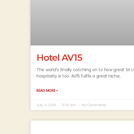
Hotel AV15
The world's finally catching on to how great Sri
hospitality is too. AV15 fulfils a great niche,
READ MORE »
July 4, 2016
11:09 am
No Comments