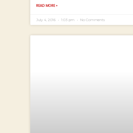
READ MORE »
July 4, 2016
1:03 pm
No Comments