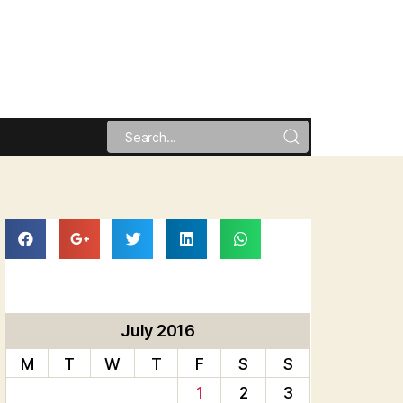
July 2016
M
T
W
T
F
S
S
1
2
3