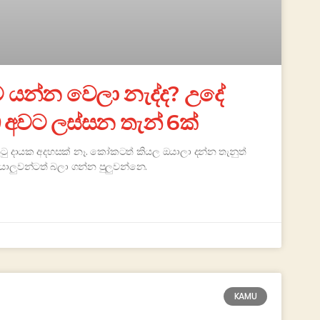
ට යන්න වෙලා නැද්ද? උදේ
අවට ලස්සන තැන් 6ක්
ුටු දායක අදහසක් නෑ. කෝකටත් කියල ඔයාලා දන්න තැනුත්
ලුවන්ටත් බලා ගන්න පුලුවන්නෙ.
KAMU