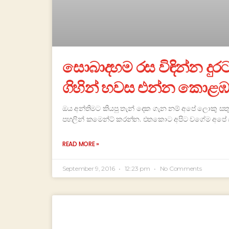
සොබාදහම රස විඳින්න දුර
ගිහින් හවස එන්න කොළඹ 
ඔය අන්තිමට කියපු තැන් දෙක ගැන නම් අපේ ලොකු සත
පහලින් කමෙන්ට් කරන්න. එතකොට අපිට වගේම අපේ යා
READ MORE »
September 9, 2016
12:23 pm
No Comments