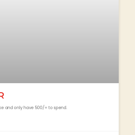
R
oke and only have 500/= to spend.