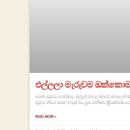
එල්ලලා මැරුවම ඔක්කොම 
මරණ දඬුවම, පෝරකය, එල්ලුම් ගස ලංකාවේ කාලෙන් ක
දඬුවම නියම කරන නමුත් එය ප්‍රායෝගිකව ක්‍රියාත්මක 
READ MORE »