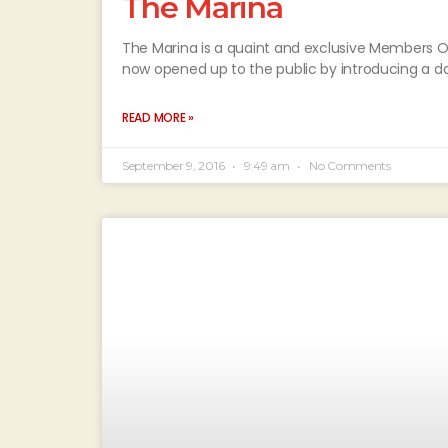
The Marina
The Marina is a quaint and exclusive Members O
now opened up to the public by introducing a d
READ MORE »
September 9, 2016
9:49 am
No Comments