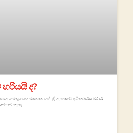
හරියයි ද?
ාලෙට මතුවෙන මාතෘකාවක්. ශ්‍රී ලංකාවේ අධිකරණය මරණ
වෙන්නේ නැහැ.