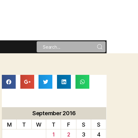
September 2016
M
T
W
T
F
S
S
1
2
3
4