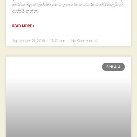
කට්ටිය බලන් ඉන්නෙ හෙට උදෙන්ම කටට රහට කිරි මාලුයි ඉඳි
ආප්පයි කන්න.
READ MORE »
September 21, 2016
12:01 pm
No Comments
SINHALA