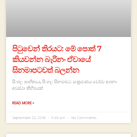
පිටුවෙන් තිරයට: මේ පොත් 7
කියවන්න බැරිනං ඒවායේ
සිනමාපටවත් බලන්න
සිංහල සාහිත්‍යය, සිංහල සිනමාවට සංක්‍රමණය වෙච්ච අගනා
අවස්ථා කිහිපයක්
READ MORE »
September 22, 2016
5:49 am
No Comments