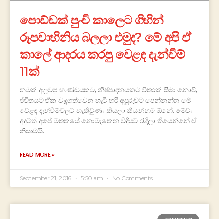
පොඩ්ඩක් පුංචි කාලෙට ගිහින්
රූපවාහිනිය බලලා එමුද? මේ අපි ඒ
කාලේ ආදරය කරපු වෙළඳ දැන්වීම්
11ක්
නමක් අලවපු භාණ්ඩයකට, නිෂ්පාදනයකට විතරක් සීමා නොවී,
ජීවිතයට ඒක වැදගත්වෙන හැටි හරි අපූරුවට පෙන්නන්න මේ
වෙළඳ දැන්වීම්වලට හැකිවුණා කියලා කියන්නම ඕනේ. මේවා
අදටත් අපේ මතකයේ නොමැකෙන විදියට රැඳිලා තියෙන්නේ ඒ
නිසාමයි.
READ MORE »
September 21, 2016
5:50 am
No Comments