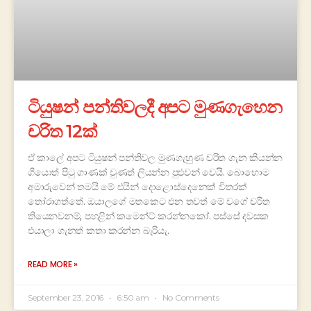
ටියුෂන් පන්තිවලදී අපට මුණගැහෙන
චරිත 12ක්
ඒ කාලේ අපට ටියුෂන් පන්තිවල මුණගැහුණ චරිත ගැන කියන්න
ගියොත් පිටු ගාණක් වුණත් ලියන්න පුළුවන් වෙයි. බොහොම
අමාරුවෙන් තමයි මේ එයින් දොළොස්දෙනෙක් විතරක්
තෝරාගත්තේ. ඔයාලගේ මතකෙට එන තවත් මේ වගේ චරිත
තියෙනවනම්, පහළින් කමෙන්ට් කරන්නකෝ. පස්සේ දවසක
එයාලා ගැනත් කතා කරන්න බැරියැ.
READ MORE »
September 23, 2016
6:50 am
No Comments