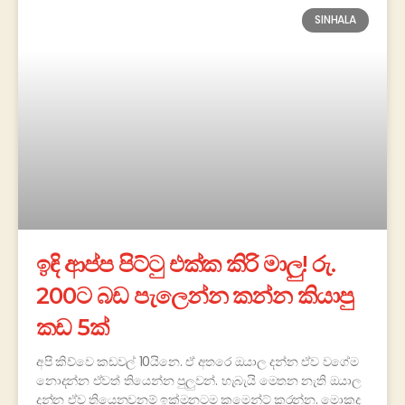
SINHALA
ඉඳි ආප්ප පිට්ටු එක්ක කිරි මාලු! රු.
200ට බඩ පැලෙන්න කන්න කියාපු
කඩ 5ක්
අපි කිව්වෙ කඩවල් 10යිනෙ. ඒ අතරෙ ඔයාල දන්න ඒව වගේම
නොදන්න ඒවත් තියෙන්න පුලුවන්. හැබැයි මෙතන නැති ඔයාල
දන්න ඒව තියෙනවනම් ඉක්මනටම කමෙන්ට් කරන්න. මොකද