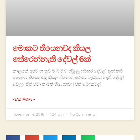
මොකට තියෙනවද කියල
තේරෙන්නැති දේවල් 6ක්
කාලයක් අපට නැතුව ම බැරි ව තිබුණු සමහර දේවල් දැන් නම්
මොකට තියෙනවද කියල හිතෙන තරමට වැඩකට නැති දේවල්
වෙලා. ඒත් ඒවා තාමත් තියෙනවා! ඒත් මොකටද?
READ MORE »
November 4, 2016
1:24 pm
No Comments