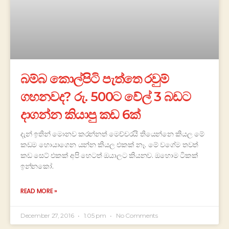
බම්බ කොල්පිටි පැත්තෙ රවුම්
ගහනවද? රු. 500ට වේල් 3 බඩට
දාගන්න කියාපු කඩ 6ක්
දැන් ඉතින් මොනව කරන්නත් මෙච්චරයි තියෙන්නෙ කියල මේ
කඩම හොයාගෙන යන්න කියල එකක් නෑ. මේ වගේම තවත්
කඩ සෙට් එකක් අපි හෙටත් ඔයාලට කියනව. ඔහොම ටිකක්
ඉන්නකෝ.
READ MORE »
December 27, 2016
1:05 pm
No Comments