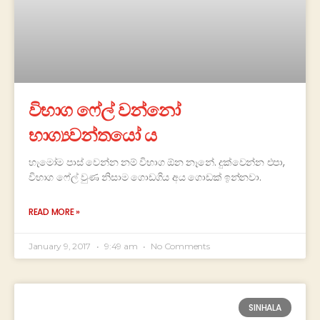
විභාග ෆේල් වන්නෝ
භාග්‍යවන්තයෝ ය
හැමෝම පාස් වෙන්න නම් විභාග ඕන නෑනේ. දුක්වෙන්න එපා,
විභාග ෆේල් වුණ නිසාම ගොඩගිය අය ගොඩක් ඉන්නවා.
READ MORE »
January 9, 2017
9:49 am
No Comments
SINHALA