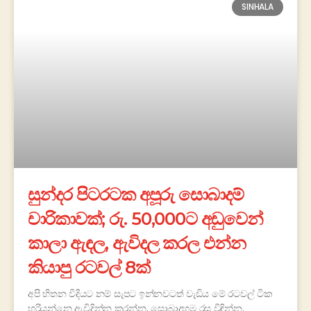
SINHALA
සුන්දර පිටරටක අපූරු සොබාදම්
චාරිකාවක්; රු. 50,000ට අඩුවෙන්
කාලා ඇඳල, ඇවිදල කරල එන්න
කියාපු රටවල් 8ක්
අපි හිතන විදියට නම් සැපට ඉන්නවටත් වැඩිය මේ රටවල් ටික
හරියන්නෙ ඇවිදින්න කරන්න, සොබාදහම රස විඳින්න.