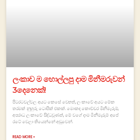
ලංකාව ම හොල්ලපු දාම මිනීමරුවන්
3දෙනෙක්!
පිටරටවල්වල අයට කෙසේ වෙතත්, ලංකාවේ අයට මේක
තරමක් නුහුරු ටොපික් එකක්. මොකද කොච්චර මිනීමැරුම්,
අපරාධ ලංකාවේ සිද්ධවුණත්, මේ වගේ දාම මිනීමැරුම් අපේ
රටේ වෙලා තියෙන්නේ අඩුවෙන්.
READ MORE »