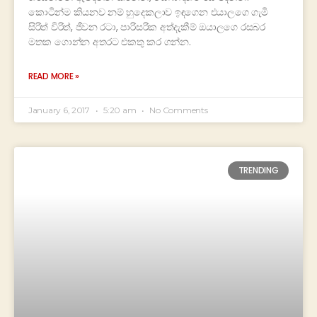
කොටින්ම කියනව නම් හුදෙකලාව ඉඳගෙන එයාලගෙ ගැමි
සිරිත් විරිත්, ජීවන රටා, පාරිසරික අත්දැකීම් ඔයාලගෙ රසබර
මතක ගොන්න අතරට එකතු කර ගන්න.
READ MORE »
January 6, 2017
5:20 am
No Comments
TRENDING