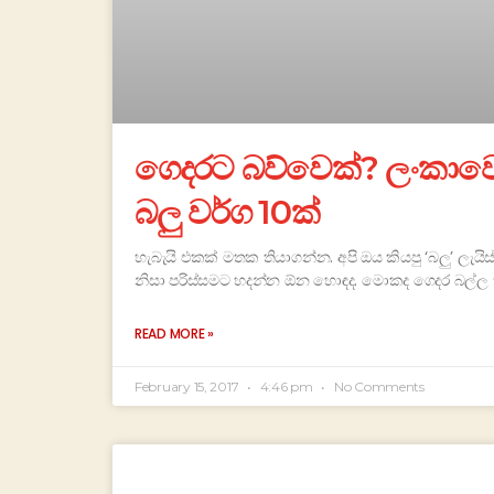
ගෙදරට බව්වෙක්? ලංකාවෙ 
බලු වර්ග 10ක්
හැබැයි එකක් මතක තියාගන්න. අපි ඔය කියපු ‘බලු’ ලැය
නිසා පරිස්සමට හදන්න ඕන හොඳද. මොකද ගෙදර බල්ල 
READ MORE »
February 15, 2017
4:46 pm
No Comments