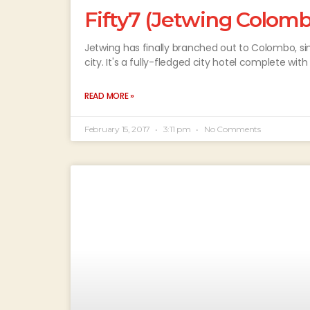
Fifty7 (Jetwing Colom
Jetwing has finally branched out to Colombo, s
city. It's a fully-fledged city hotel complete with
READ MORE »
February 15, 2017
3:11 pm
No Comments