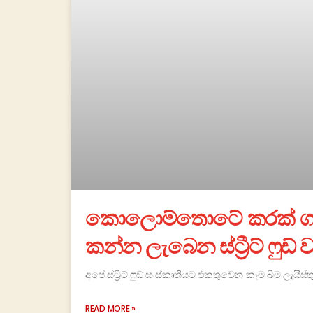
කොලොම්තොටේ කරක් ගහ
කන්න ලැබෙන ස්ට්‍රීට් ෆුඩ් 
අපේ ස්ට්‍රීට් ෆුඩ් සංස්කෘතියට එකතුවෙන කෑම බීම ලැයිස්
READ MORE »