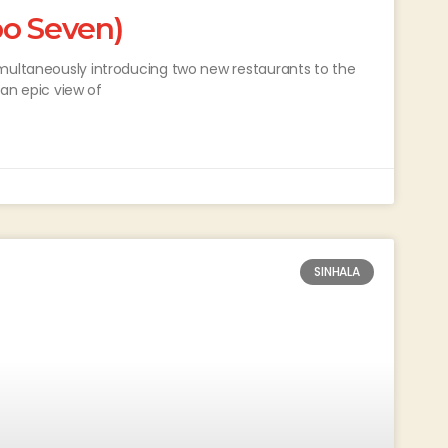
bo Seven)
imultaneously introducing two new restaurants to the
 an epic view of
SINHALA