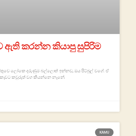
ඇති කරන්න කියාපු සුපිරිම
ිස්තුවෙ ලෝකෙ දරුණුම බල්ලොත් ඉන්නව, ඔය පිට්බුල් වගේ. ඒ
කෑවට කවුරුත් වග කියන්නෙ නෑනේ.
KAMU