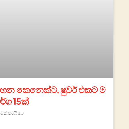
න කෙනෙක්ට, ෂුවර් එකට ම
වර්ග 15ක්
තුවක් තමයි මේ.