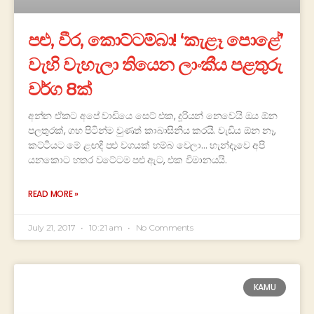
පළු, වීර, කොට්ටම්බා! ‘කැළෑ පොළේ’
වැහි වැහැලා තියෙන ලාංකීය පළතුරු
වර්ග 8ක්
අන්න ඒකට අපේ වාඩියෙ සෙට් එක, දූරියන් නෙවෙයි ඔය ඕන
පලතුරක්, ගහ පිටින්ම වුණත් කාබාසිනිය කරයි. වැඩිය ඕන නෑ,
කට්ටියට මේ ළඟදි පළු වගයක් හම්බ වෙලා… හැන්දෑවෙ අපි
යනකොට හතර වටේටම පළු ඇට, එක විමානයයි.
READ MORE »
July 21, 2017
10:21 am
No Comments
KAMU