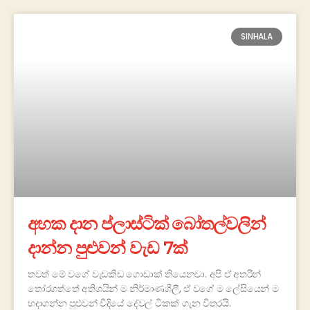
SINHALA
අහක දාන ප්ලාස්ටික් බෝතල්වලින්
දාන්න පුළුවන් වැඩ 7ක්
තවත් මේ වගේ වැඩකිඩ ගොඩාක් තියෙනවා. අපි ඒ අතරින්
තෝරගත්තේ අතිශයින් ම නිර්මාණශීලී, ඒ වගේ ම ලේසියෙන් ම
හදාගන්න පුළුවන් විදියේ දේවල් ටිකක් ගැන විතරයි.