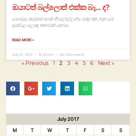
ඔයාටත් බල්ලොත් එක්ක බෑ… ද?
මොරටුව කැම්පස් එකේ හිටපු බල්ලන්ව මරපු එක ගැන මේ
දවස්වල ලොකු කතාවක් යනවා.
READ MORE »
July 19, 2017
12:29 pm
No Comments
« Previous
1
2
3
4
5
6
Next »
July 2017
M
T
W
T
F
S
S