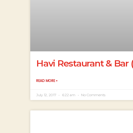
Havi Restaurant & Bar 
READ MORE »
July 12, 2017
6:22 am
No Comments