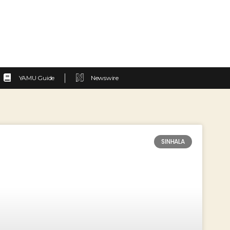
YAMU Guide
Newswire
SINHALA