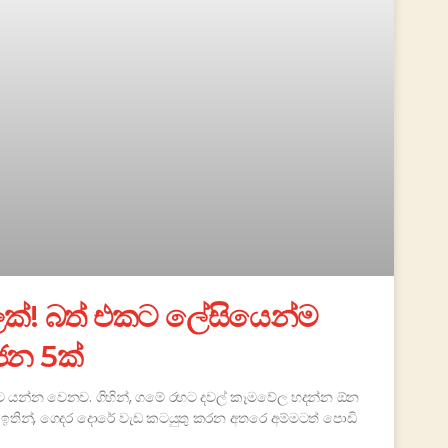
්! බත් එකට ලේසියෙන්ම
ංජන 5ක්
ළට යන්න වෙනව. ගිහින්, ගමේ රහට දවල් කෑමවේල හදන්න ඕන
 ඉතින්, ගෙදර දොරේ වැඩ කටයුතු කරන අතරෙ අම්මටත් පොඩි