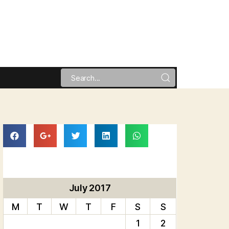
July 2017
M
T
W
T
F
S
S
1
2