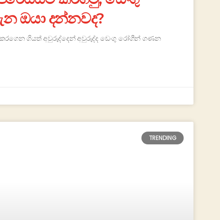
ගැන ඔයා දන්නවද?
ගෙන ගියත් අවුරුද්දෙන් අවුරුද්ද ඩෙංගු රෝගීන් ගණන
TRENDING