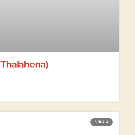
(Thalahena)
SINHALA