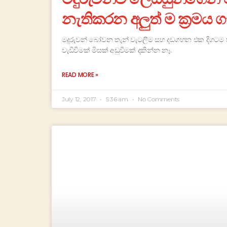
නැතිකරන අලුත් ම ක්‍රමය 
මදුරුවන් බෝවන තැන් වැටලීම සහ දඩගහන එක දිගටම කර
වැඩිවිමක් මිසක් අඩුවීමක් දකින්න නෑ.
READ MORE »
July 12, 2017
5:36 am
No Comments