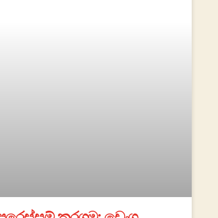
පරෙස්සම් කරගමු; ඩෙංගු