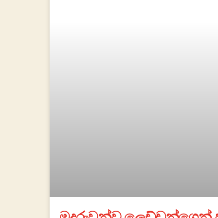
මදුරුවන්ව ලෙඩ්ඩුන්ගෙන් 