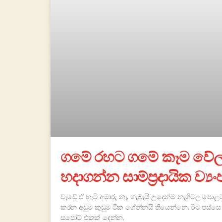
ගමේ රහට ගමේ කෑම වේලක
හදාගන්න සාම්ප්‍රදායික ව්‍ය
වැඩේ ඒ හැටි අමාරු නෑ. හැබැයි උදෙන්ම නැගිටල පො
කරන අඩුම කුඩුම ටික ගේන්නයි තියෙන්නෙ. ඊට පස්සෙ
සපෝට් එකක් දෙන්න.