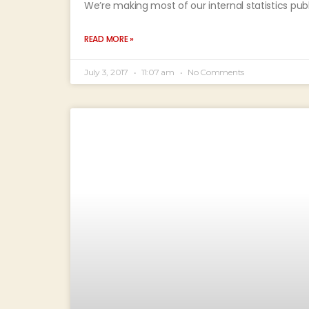
We’re making most of our internal statistics publ
READ MORE »
July 3, 2017
11:07 am
No Comments