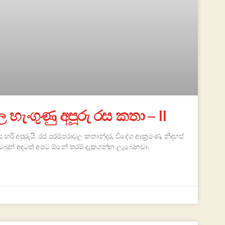
ැංගුණු අපූරු රස කතා – II
රි අපූරුයි. රජ පරම්පරාවල කතාන්දර, විදේශ ආක්‍රමණ, නිදහස්
ටබුන් අදටත් අපට ඕනේ තරම් දැකගන්න ලැබෙනවා.