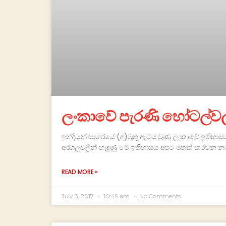
ලංකාවේ පැරණි හෝටල්වල හ
ඉන්දියන් සාගරයේ (අ)මුතු ඇටය වුණු ලංකාවේ ඉතිහාසය හ
අරගලවලින් හැදුණු මේ ඉතිහාසය අපට මතක් කරවන න
READ MORE »
July 3, 2017
10:49 am
No Comments