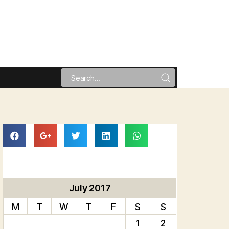
July 2017
M
T
W
T
F
S
S
1
2