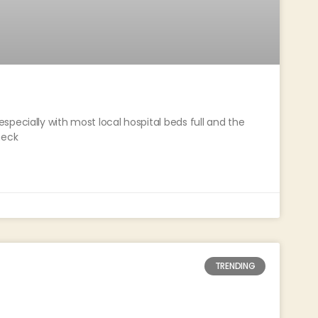
pecially with most local hospital beds full and the
heck
TRENDING