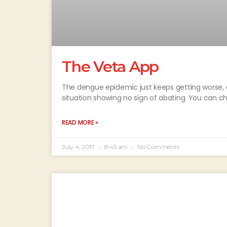
The Veta App
The dengue epidemic just keeps getting worse, es
situation showing no sign of abating. You can c
READ MORE »
July 4, 2017
8:45 am
No Comments