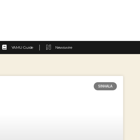
YAMU Guide
Newswire
SINHALA