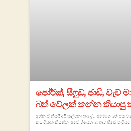
පෝර්ක්, සීෆුඩ්, ජාඩි, වැව් 
බත් වේලක් කන්න කියාපු 
අන්න ඒ නිසයි අපි කල්පනා කළේ… අම්මගෙ බත් එක වග
කඩ ටිකක් කියන්න. අතේ තියෙන ගාණට හිතේ හැටිය