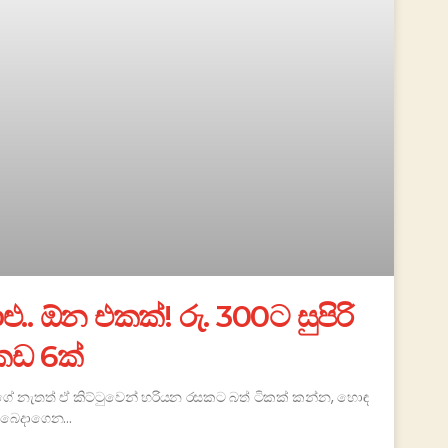
මාළු.. ඕන එකක්! රු. 300ට සුපිරි
කඩ 6ක්
ේ නැතත් ඒ කිට්ටුවෙන් හරියන රසකට බත් ටිකක් කන්න, හොඳ
ට බෙදාගෙන…