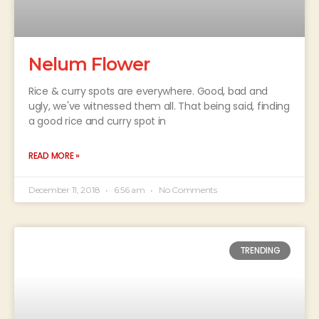
Nelum Flower
Rice & curry spots are everywhere. Good, bad and
ugly, we've witnessed them all. That being said, finding
a good rice and curry spot in
READ MORE »
December 11, 2018
6:56 am
No Comments
TRENDING