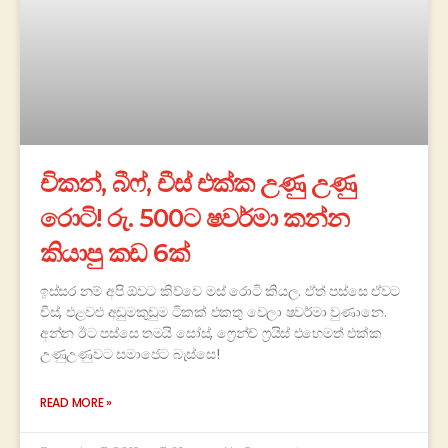
චිකන්, බීෆ්, චීස් එක්ක උණු උණු
රොටි! රු. 500ට ෂවර්මා කන්න
කියාපු කඩ 6ක්
ඉස්සර නම් අපි ඕවට කිව්වෙ මස් රොටි කියල. ඒත් පස්සෙ ඒවට
චීස්, එළවළු අඩුමකුඩුම ටිකක් එකතු වෙලා ෂවර්මා වුණානෙ.
අන්න ඊට පස්සෙ තමයි සෝස්, ෆ්‍රෙන්ච් ෆ්‍රයිස් එහෙමත් එක්ක
උණුඋණුවට සමාජෙට බැස්සෙ!
READ MORE »