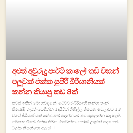
අළුත් අවුරුදු පාර්ටි කාලේ! තඩි චිකන්
පලුවක් එක්ක සුපිරි බිරියානියක්
කන්න කියාපු කඩ 8ක්
තවත් ඉතින් මොනවද නේ. මෙච්චර බිරියානි කන්න තැන්
තියෙද්දි. හැරත් බඩගින්න දෙපිටින් ගිහිල්ල තියෙන වෙලාවට මේ
වගේ බිරියානියක් ගත්ත නම් දෙන්නටම බඩ පැලෙන්න කෑ හැකි.
මොකද ඒකත් එක්ක තිබහ නිවෙන්න කෝක් උගුරක් දෙකකුත්
බැස්ස කියන්නෙ ආයේ…!