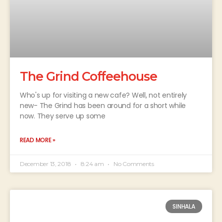
The Grind Coffeehouse
Who's up for visiting a new cafe? Well, not entirely
new- The Grind has been around for a short while
now. They serve up some
READ MORE »
December 13, 2018
8:24 am
No Comments
SINHALA