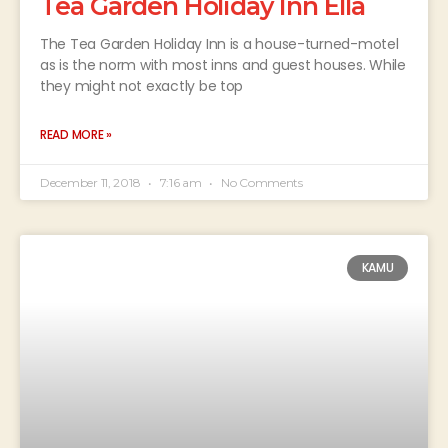
Tea Garden Holiday Inn Ella
The Tea Garden Holiday Inn is a house-turned-motel
as is the norm with most inns and guest houses. While
they might not exactly be top
READ MORE »
December 11, 2018
7:16 am
No Comments
KAMU