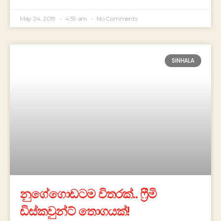
May 24, 2019
4:59 am
No Comments
SINHALA
නුගේගොඩටම විතරක්.. ෆ්‍රීමි
ඩිස්කවුන්ට් තොගයක්!