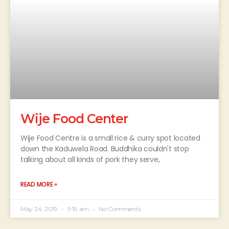
Wije Food Center
Wije Food Centre is a small rice & curry spot located
down the Kaduwela Road. Buddhika couldn't stop
talking about all kinds of pork they serve,
READ MORE »
May 24, 2019
9:19 am
No Comments