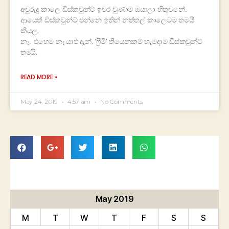
අවුරුදු කාලෙ ඩිස්කවුන්ට් ඉවර වුණාම ඔයාලා හිතුවනේ..
ආයෙත් ඩිස්කවුන්ට් එන්නෙ ඉතින් නත්තල් කාලෙටම තමයි
කියල.
නෑ.. එහෙම නෑ යාළු දැන්. ‘ෆ්‍රීමි’ තියෙනකම් හැමදාම ඩිස්කවුන්ට්
තමයි.
READ MORE »
May 24, 2019
4:57 am
No Comments
May 2019
M
T
W
T
F
S
S