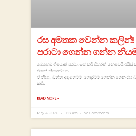
රස අමතක වෙන්න කලින්! ර
පරාටා ගෙන්න ගන්න නිය
මෙහෙම ගියොත් පරටා, මස් කරි විතරක් නෙවෙයි රයි
එකක් තියෙන්නෙ.
ඒ නිසා.. ඔන්න අද හෙටම, ගෙදරටම ගෙන්න ගෙන රස බල
කරි..
READ MORE »
May 4, 2020
11:18 am
No Comments