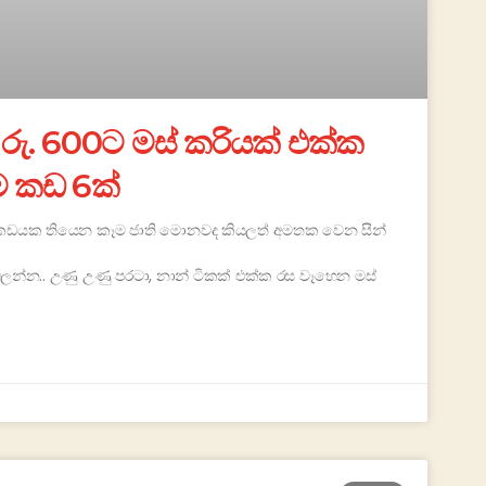
ු. 600ට මස් කරියක් එක්ක
ම කඩ 6ක්
ස් කඩයක තියෙන කෑම ජාති මොනවද කියලත් අමතක වෙන සීන්
න්න.. උණු උණු පරටා, නාන් ටිකක් එක්ක රස වෑහෙන මස්