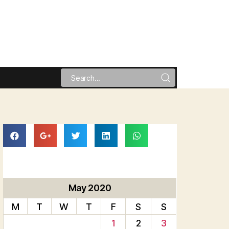
May 2020
M
T
W
T
F
S
S
1
2
3