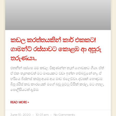
කඩල කරත්තයකින් කාර් එකකට!
ගාමන්ට් රස්සාවට කොළඹ ආ අපූරු
තරුණයා..
එතනින් පස්සෙ මම කඩල විකුණන්න තැන් ගොඩකට ගියා. ඒත්
ඒ එක තැනකවත් මට මාසයකට වඩා ඉන්න හම්බවුනේ නෑ. ඒ
හරියෙ බිස්නස් කරපු අයම අය මාව එලෙව්වා. දවසක් හොඳටම
බීපු රයිස් කඩ කාරයෙක් මගේ බඩු මුට්ටු විසික් කරල, මට ගහල,
පොලිසියටත් දැම්ම.
READ MORE »
June 10, 2020
10:01 am
No Comments