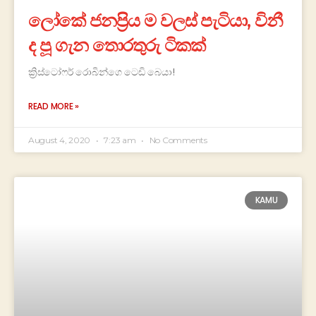
ලෝකේ ජනප්‍රිය ම වලස් පැටියා, විනී
ද පූ ගැන තොරතුරු ටිකක්
ක්‍රිස්ටෝෆර් රොබින්ගෙ ටෙඩි බෙයා!
READ MORE »
August 4, 2020
7:23 am
No Comments
KAMU