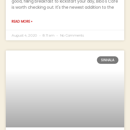
good, filling breakfast to kickstart your day, Bibo's Cafe
is worth checking out. It's the newest addition to the
READ MORE »
August 4, 2020
8:11 am
No Comments
SINHALA