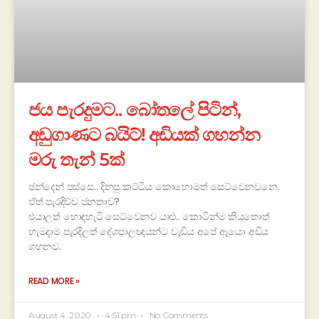
ජය පැරදුමට.. බෝතලේ පිටින්,
අඩුගාණට බයිට්! අඩියක් ගහන්න
මරු තැන් 5ක්
ඡන්දෙන් පස්සෙ.. දිනපු කට්ටිය කොහොමත් සෙට්වෙනවනෙ.
ඒත් පැරදිච්ච ජනතාව?
එයාලත් හොඳහැටි සෙට්වෙනව යාළු.. කොටින්ම කියතොත්
හැමදාම පැරදිලත් දේශපාලඥයන්ට වැඩිය අපේ ඈයො අඩිය
ගහනව.
READ MORE »
August 4, 2020
4:51 pm
No Comments