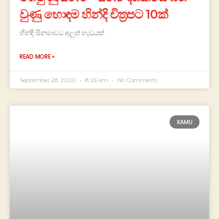
වුණු හොඳම හින්දි චිත්‍රපට 10ක්
හින්දි සිනමාවට අලුත් හැඩයක්
READ MORE »
September 28, 2020
8:26 am
No Comments
KAMU