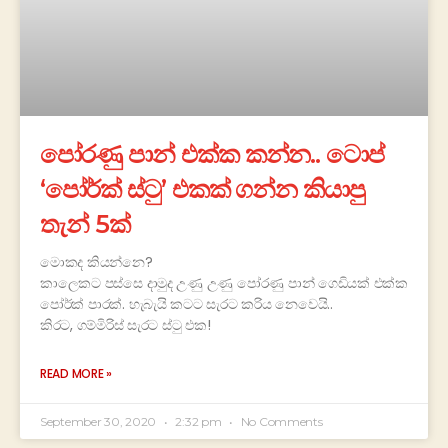
පෝරණු පාන් එක්ක කන්න.. ටොප්
‘පෝර්ක් ස්ටු’ එකක් ගන්න කියාපු
තැන් 5ක්
මොකද කියන්නෙ?
කාලෙකට පස්සෙ දාමුද උණු උණු පෝරණු පාන් ගෙඩියක් එක්ක
පෝර්ක් පාරක්. හැබැයි කටට සැරට කරිය නෙවෙයි..
කිරට, ගම්මිරිස් සැරට ස්ටු එක!
READ MORE »
September 30, 2020
2:32 pm
No Comments