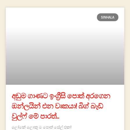
SINHALA
අඩුම ගාණට ඉංග්‍රීසි පොත් අරගෙන
ඔන්ලයින් එන වෘකයා! බිග් බෑඩ්
වුල්ෆ් මේ පාරත්..
ලෝකේ ලොකු ම පොත් සේල් එක!