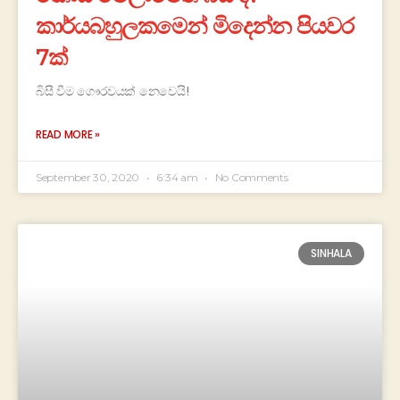
කාර්යබහුලකමෙන් මිදෙන්න පියවර
7ක්
බිසී වීම ගෞරවයක් නෙවෙයි!
READ MORE »
September 30, 2020
6:34 am
No Comments
SINHALA