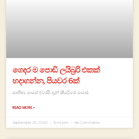
ගෙදර ම පොඩි ලයිබ්‍රරි එකක්
හදාගන්න, පියවර 6ක්
සාහිත්‍ය මාසේ ඉවරයි. දැන් කියවීමේ මාසේ.
READ MORE »
September 29, 2020
5:44 pm
No Comments