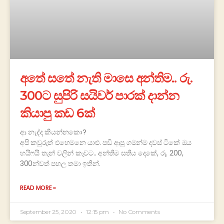
අතේ සතේ නැති මාසෙ අන්තිම.. රු.
300ට සුපිරි සයිවර් පාරක් දාන්න
කියාපු කඩ 6ක්
ආ නැද්ද කියන්නකො?
අපි කවුරුත් එහෙමනෙ යාළු. පඩි ආපු ගමන්ම දවස් ටිකේ ඔය
හයිෆයි තැන් වලින් කෑවට.. අන්තිම සතිය දෙකේ, රු. 200,
300න්වත් පහල තමා ඉතින්.
READ MORE »
September 25, 2020
12:15 pm
No Comments