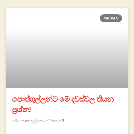
SINHALA
පොත්ගුල්ලන්ට මේ දවස්වල තියන
ප්‍රශ්න!
මේ පොත්ගුල්ලන්ගේ මාසයයි!