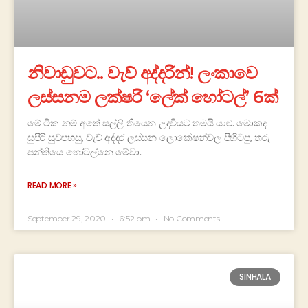
නිවාඩුවට.. වැව් අද්දරින්! ලංකාවෙ
ලස්සනම ලක්ෂරි ‘ලේක් හෝටල්’ 6ක්
මේ ටික නම් අතේ සල්ලි තියෙන උදවියට තමයි යාළු. මොකද
සුපිරි සුවපහසු, වැව් අද්දර ලස්සන ලොකේෂන්වල පිහිටපු, තරු
පන්තියෙ හෝටල්නෙ මේවා..
READ MORE »
September 29, 2020
6:52 pm
No Comments
SINHALA