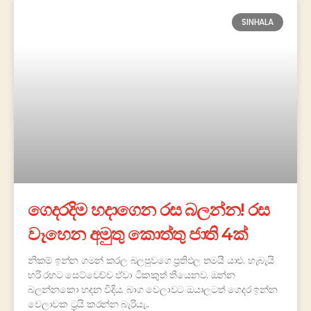
SINHALA
ගෙදරදිම හදාගෙන රස බලන්න! රස
වෑහෙන අමුතු කොත්තු ජාති 4ක්
නිකම් ඉන්න ගමන් කරල බලපුවගෙ ප්‍රතිඵල තමයි යාළු. හැබැයි
හරි රහට සෙට්වෙච්ච ඒවා ටිකකුත් තියෙනව. ඔන්න
බලන්නකො හදන විදිය. බාග වෙලාවට ඔයාලටත් ගෙදර ඉන්න
වෙලාවක ට්‍රයි කරන්න බැරියැ..