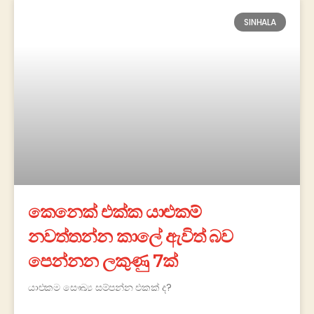
SINHALA
කෙනෙක් එක්ක යාළුකම්
නවත්තන්න කාලේ ඇවිත් බව
පෙන්නන ලකුණු 7ක්
යාළුකම සෞඛ්‍ය සම්පන්න එකක් ද?