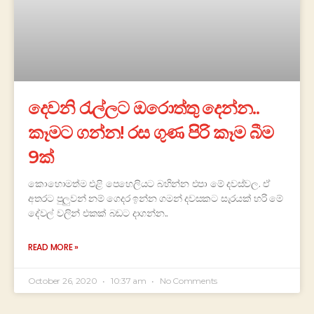
දෙවනි රැල්ලට ඔරොත්තු දෙන්න..
කෑමට ගන්න! රස ගුණ පිරි කෑම බීම
9ක්
කොහොමත්ම එළි පෙහෙලියට බහින්න එපා මේ දවස්වල. ඒ
අතරට පුලුවන් නම් ගෙදර ඉන්න ගමන් දවසකට සැරයක් හරි මේ
දේවල් වලින් එකක් බඩට දාගන්න..
READ MORE »
October 26, 2020
10:37 am
No Comments