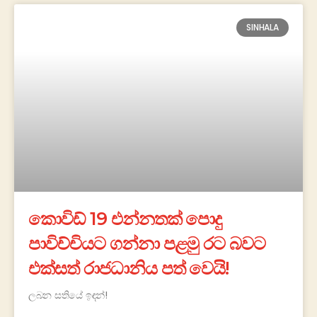
SINHALA
කොවිඩ් 19 එන්නතක් පොදු
පාවිච්චියට ගන්නා පළමු රට බවට
එක්සත් රාජධානිය පත් වෙයි!
ලබන සතියේ ඉඳන්!