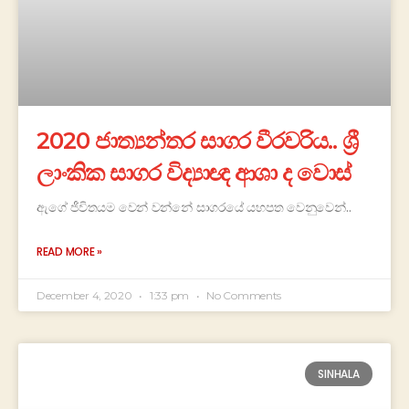
2020 ජාත්‍යන්තර සාගර වීරවරිය.. ශ්‍රී
ලාංකික සාගර විද්‍යාඥ ආශා ද වොස්
ඇගේ ජීවිතයම වෙන් වන්නේ සාගරයේ යහපත වෙනුවෙන්..
READ MORE »
December 4, 2020
1:33 pm
No Comments
SINHALA