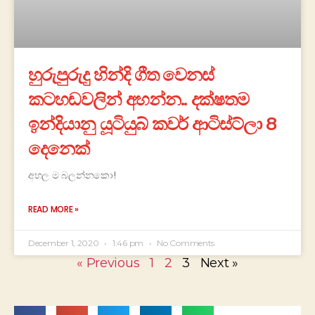
හුරුපුරුදු හින්දි ගීත වෙනස්
කටහඬවලින් අහන්න.. දක්ෂතම
ඉන්දියානු යූටියුබ් කවර් ආටිස්ට්ලා 8
දෙනෙක්
අහල ම බලන්නකො!
READ MORE »
December 1, 2020
1:46 pm
No Comments
« Previous
1
2
3
Next »