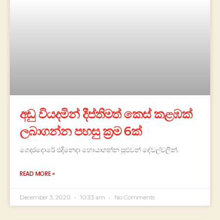
අඩු වියදමින් දීප්තිමත් කෙස් කළඹක්
ලබාගන්න පහසු ක්‍රම 6ක්
ගෙදරදොරේ එදිනෙදා හොයාගන්න පුළුවන් දේවල්වලින්.
READ MORE »
December 3, 2020
10:33 am
No Comments