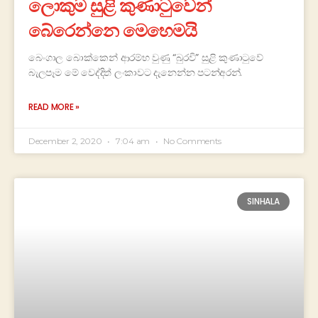
ලොකුම සුළි කුණාටු‍වෙන්
බේරෙන්නෙ මෙහෙමයි
බෙංගාල බොක්කෙන් ආරම්භ වුණු “බුරවි” සුළි කුණාටුවේ
බැලපෑම මේ වෙද්දිත් ලංකාවට දැනෙන්න පටන්අරන්.
READ MORE »
December 2, 2020
7:04 am
No Comments
SINHALA