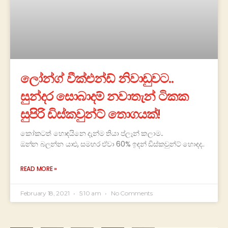
ලෝන්ග් වීක්එන්ඩ් නිවාඩුවට..
සුන්දර සොබාදම් නවාතැන් ටිකක
සුපිරි ඩිස්කවුන්ට් තොගයක්!
කෝකටත් හොඳයිනෙ දැන්ම තියා ප්ලෑන් කලාම..
ඔන්න බලන්න යාළු, සමහර ඒවා 60% ඉඳන් ඩිස්කවුන්ට් හොඳද..
READ MORE »
February 18, 2021
5:10 am
No Comments