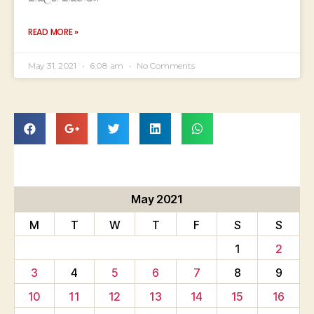
READ MORE »
May 31, 2021
6:08 am
No Comments
May 2021
M
T
W
T
F
S
S
1
2
3
4
5
6
7
8
9
10
11
12
13
14
15
16