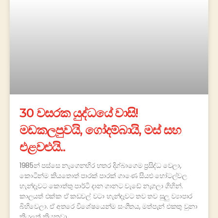
30 වසරක යුද්ධයේ වාසි!
මඩකලපුවයි, ගෝදම්බායි, මස් සහ
එළවළුයි..
1985න් පස්සෙ නැගෙනහිර හතර දිග්බාගෙම ප්‍රසිද්ධ වෙලා,
කොටින්ම කියතොත් පාරක් පාරක් ගාණෙ සියළු හෝටල්වල
හැන්දෑවට කොත්තු පාර්ටි දාන ගානට වැඩේ නැගලා ගිහින්.
කාලයත් එක්ක ඒ කඩවල් වටා හැන්දෑවට තව තව සුලු ව්‍යාපාර
බිහිවෙලා. ඒ අතරෙ විශේෂයෙන්ම සංගීතය, මත්පැන් එකතු වුනා
කියලත් කියනවා.