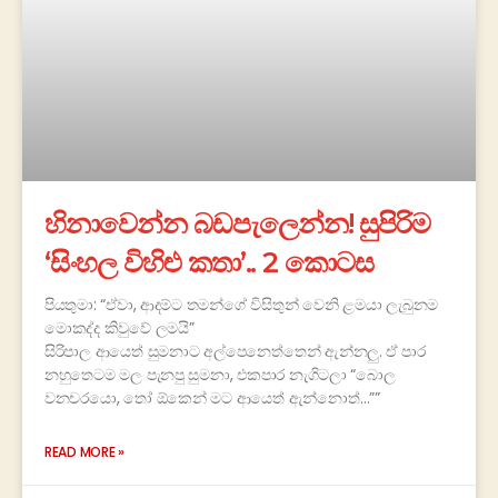
හිනාවෙන්න බඩපැලෙන්න! සුපිරිම
‘සිංහල විහිළු කතා’.. 2 කොටස
පියතුමා: “ඒවා, ආදම්ට තමන්ගේ විසිතුන් වෙනි ළමයා ලැබුනම
මොකද්ද කිවුවේ ලමයි”
සිරිපාල ආයෙත් සුමනාට අල්පෙනෙත්තෙන් ඇන්නලු. ඒ පාර
නහුතෙටම මල පැනපු සුමනා, එකපාර නැගිටලා “බොල
වනචරයො, තෝ ඕකෙන් මට ආයෙත් ඇන්නොත්…‍””
READ MORE »