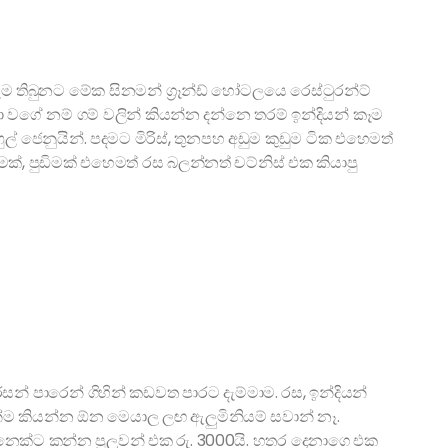
ෑම තිබුනට මේක සිනමන් ග්‍රෑන්ඩ් හෝටලයෙ රෙස්ටුරන්ට්
මා වගේ නම් ගම් වලින් කියන්න දන්නෙ තරම් ඉන්දියන් කෑම
් ජෙනුයින්. පදමට මිරිස්, තුනපහ අඩුම කුඩුම ටික එහෙමත්
්, පුඩිමක් එහෙමත් රස බලන්නත් චට්නිස් එක කියාපු
න් පාරෙන් ගිහින් කඩවත පාරට දැම්මාම. රස, ඉන්දියන්
ෙන්ම කියන්න ඕන මෙයාල ලඟ ඇලුමිනියම් සවාන් නෑ.
දෙනෙක්ට කන්න පුලුවන් එක රු. 3000යි. හතර දෙනාගෙ එක