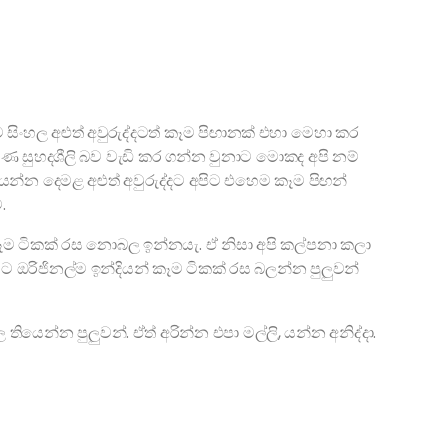
හල අළුත් අවුරුද්දටත් කෑම පිඟානක් එහා මෙහා කර
මුණ සුහදශීලි බව වැඩි කර ගන්න වුනාට මොකද අපි නම්
්න දෙමළ අළුත් අවුරුද්දට අපිට එහෙම කෑම පිඟන්
.
ම ටිකක් රස නොබල ඉන්නයැ. ඒ නිසා අපි කල්පනා කලා
ට ඔරිජිනල්ම ඉන්දියන් කෑම ටිකක් රස බලන්න පුලුවන්
න්න පුලුවන්. ඒත් අරින්න එපා මල්ලි, යන්න අනිද්දා.