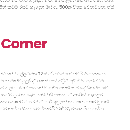
ට රසට මස්, මාළු හැදෙන නිසා මෙයාලගෙ තෝසේ, වඩේ වගේ
තින් කටට රසට හැදෙන මස් රු. 500ක් විතර වෙනවනෙ. ඒත්
 Corner
ඩයක්. වැල්ලවත්ත 32වෙනි පටුමගේ තමයි තියෙන්නෙ.
ම සුප්‍රසිද්ධ ඉන්ඩියන් ස්ට්‍රීට් ෆුඩ් වීම. ඇත්තටම
කෑම වලට වඩා රසයෙන් වගේම අනිත් හැම දේකිනුත්ම මේ
 වගේම ප්‍රධාන කෑම ජාතිත් තියෙනව. ඒ අතරින් නැගලම
ු නිසා පොකට් එකටත් ඒ හැටි අවුලක් නෑ. කොහොම වුනත්
්ම කන්න ඕන කෑමක් තමයි ‘චාර්ට්’, මතක තියා ගන්න