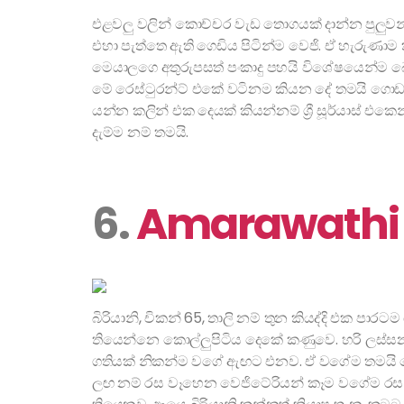
එළවලු වලින් කොච්චර වැඩ තොගයක් දාන්න පුලුවන්
එහා පැත්තෙ ඇති ගෙඩිය පිටින්ම වෙජි. ඒ හැරුණාම
මෙයාලගෙ අතුරුපසත් පංකාදු පහයි විශේෂයෙන්ම බොම්
මේ රෙස්ටුරන්ට් එකේ වටිනම කියන දේ තමයි ගොඩ
යන්න කලින් එක දෙයක් කියන්නම් ශ්‍රී සූර්යාස්
දැම්ම නම් තමයි.
6.
Amarawathi
බිරියානි, චිකන් 65, තාලි නම් තුන කියද්දි එක 
තියෙන්නෙ කොල්ලුපිටිය දෙකේ කණුවෙ. හරි ලස්සන 
ගතියක් නිකන්ම වගේ ඇඟට එනව. ඒ වගේම තමයි ම
ලඟ නම් රස වෑහෙන වෙජිටේරියන් කෑම වගේම රස උතුරන