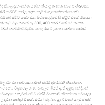
ද කියල දැන ගන්න යන්න කියාපු තැනක්. කෑම ජාති 20කට
 කිරි පාවිච්චි කරල හදන කෑමත් සෑහෙන්න තියෙනව.
බෙ ස්වීට් සෙට් එක. පිටකොටුවෙ සී ස්ට්‍රීට් එකේ තියෙන
ක් කෑම වල ගණන් රු. 300, 400 අතර වගේ වෙන එක.
 එකෙන් බත් කනවටත් වැඩිය හොඳ රස වෑහෙන තෝසෙ පාරක්
පාරටම ඔලුවට එන කඩයක නමක් තමයි අමරාවති කියන්නෙ.
වගේම පිළිවෙල තැන. ඇතුලට ගියත් ඇති අමුතු ඉන්දියන්
ෙයාලගෙ කෑමත්, පට්ට රසයි. වාසනාව කියන්නෙ මෙයාලා
 තන්දුරි චිකන්, මට්න්, ජැෆ්නා ක්‍රැබ් වගේ කෑම ජාතිත්