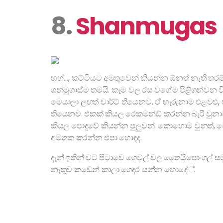
8.
Shanmugas
හහ්…, කට්ටියට අමතුවෙන් කියන්න ඕනත් නැති තරම්.
ශන්මුගාස්ම තමයි. කෑම වල රස වගේම පිළිගන්වන වි
මෙයාලා ලඟත් චාර්ට් තියෙනව. ඒ හැරුනාම එළවළු, 
තියෙනව. එකක් කියල රෙකමන්ඩ් කරන්න බැරි වුනා
කියල පොදුවේ කියන්න පුලුවන්. කොහොම වුනත්, 
අමතක කරන්න එපා හොඳද.
දැන් ඉතින් වට පිටාවෙ ගෙවල් වල තෛයිපොංගල් ස
නැතුව කඩෙන් කාලා ගෙදර යන්න හොඳේ්.