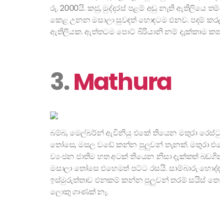
රු. 2000යි. කජු, මුද්දරස් පළම් අඩු නැති ඇතිලිය
කෙළ උනන මසාලා සුවඳත් හොඳටම එනව. පදම් කරල 
ඇතිලියක. ඇත්තටම පොට් බිරියානි නම් දැක්කාම 
3.
Mathura
බම්බ, මෙල්බර්න් ඇවිනියු එකේ තියෙන මතුරා රෙස්
තෝසෙ, මසල වඩේ කන්න පුලුවන් තැනක්. මතුරා 
ව්‍යංජන ජාතිම හත අටක් තියෙන නිසා දැක්කත් බ
මසාලා තෝසෙ එහෙමත් පට්ට රසයි. සාම්බාරු හොද්
ඉස්මුරුත්තාව එනකම් කන්න පුලුවන් තරම් සයිස් 
ලොකු ගාණක් නෑ.