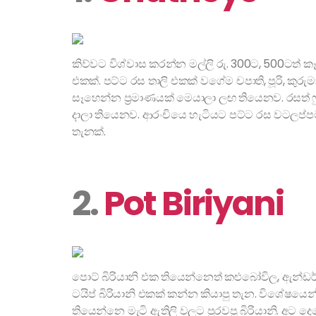
කිව්වට විශ්වාස කරන්න මල්ලි රු. 300ට, 500ටත් ක
එකක්. පට්ට රස තාලි එකක් වගේම චපාති, පූරි, කුරු
සෑහෙන්න ප්‍රමාණයක් මෙයාලා ලඟ තියෙනව. රසත් ෆුල
දාලා තියෙනව. ආරංචියෙ හැටියට පට්ට රස වටලප්පමක
තැනක්.
2.
Pot Biriyani
පොට් බිරියානි එක තියෙන්නෙත් කළුබෝවිල, ඇන්ඩර්ස
ටයිප් බිරියානි එකක් කන්න කියාපු තැන. විශේෂය
තියෙන්නෙ මැටි ඇතිලි වලට පුරවපු බිරියානි. අට 