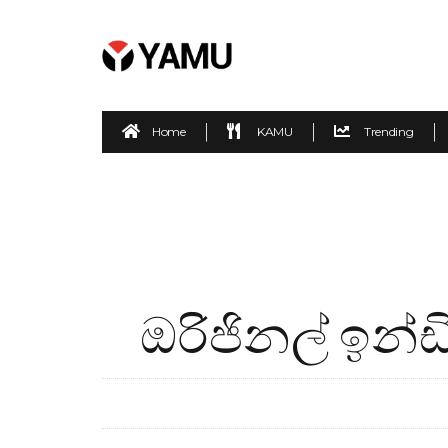
Home
KAMU
Trending
ඔරිජිනල් ඉන්ඩ