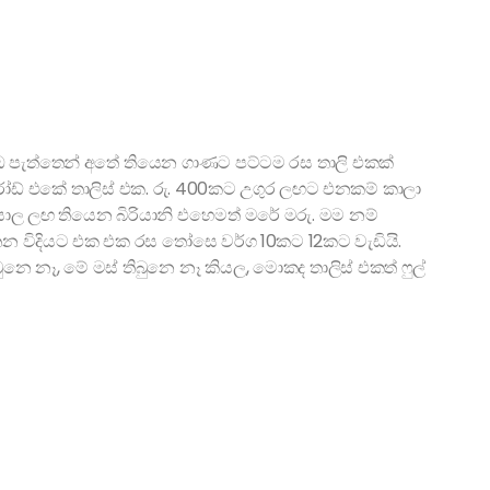
 පැත්තෙන් අතේ තියෙන ගාණට පට්ටම රස තාලි එකක්
් රෝඩ් එකේ තාලිස් එක. රු. 400කට උගුර ලඟට එනකම් කාලා
ාල ලඟ තියෙන බිරියානි එහෙමත් මරේ මරු. මම නම්
තන විදියට එක එක රස තෝසෙ වර්ග 10කට 12කට වැඩියි.
ෙ නෑ, මේ මස් තිබුනෙ නෑ කියල, මොකද තාලිස් එකත් ෆුල්