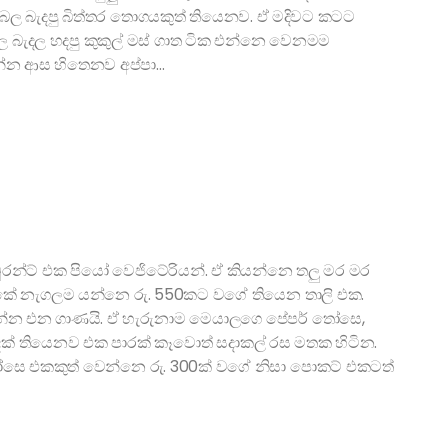
ෙ තම්බල බැදපු බිත්තර තොගයකුත් තියෙනව. ඒ මදිවට කටට
බැදල හදපු කුකුල් මස් ගාත ටික එන්නෙ වෙනමම
කන්න ආස හිතෙනව අප්පා…
ටුරන්ට් එක පියෝ වෙජිටේරියන්. ඒ කියන්නෙ තලු මර මර
එකේ නැගලම යන්නෙ රු. 550කට වගේ තියෙන තාලි එක.
ඩගින්න එන ගාණයි. ඒ හැරුනාම මෙයාලගෙ පේපර් තෝසෙ,
දක් තියෙනව එක පාරක් කෑවොත් සදාකල් රස මතක හිටින.
තෝසෙ එකකුත් වෙන්නෙ රු. 300ක් වගේ නිසා පොකට් එකටත්