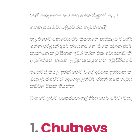
‘ජාති බේද ආගම් බේද කොතෙක් තිබුනත් මල්ලි
ගන්න එපා ඕවා එළියට රස කෑමක් කද්දි’
නෑ, එහෙම නෙවෙයි මම කියන්නෙ නත්තලට වගේම සිං
ගන්න පුරුද්දක් අපිට තියෙනවනෙ. ඒකෙ ප්‍රධාන අර
කරන්නෙ කෑම පිඟාන ඉවර කරන එක. අවාසනාව කියන
ලැබෙන්නෙ නෑනෙ. ලැබුනත් සෑහෙන්න අඩු පිරිසකට
එහෙමයි කියල ඉතින් හෙට වගේ දවසක ඉන්දියන් කෑ
ඔයාලටයි අපිටයි දෙගොල්ලන්ටම ගිහින් හිතේ හැටිය
කඩවල් ටිකක් කියන්න.
බාග වෙලාවට තෛයිපොංගල් නිසා හෙට මේවා වහල තියෙ
1.
Chutneys