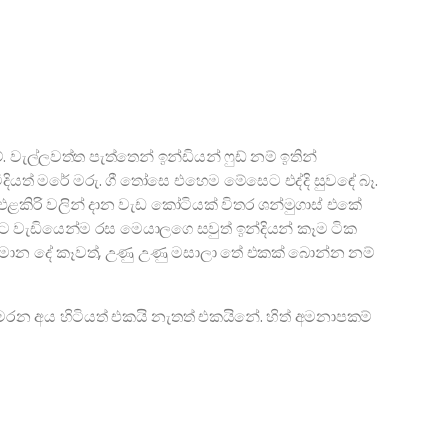
 වැල්ලවත්ත පැත්තෙන් ඉන්ඩියන් ෆුඩ් නම් ඉතින්
දියත් මරේ මරු. ගී තෝසෙ එහෙම මේසෙට එද්දි සුවඳේ බෑ.
එළකිරි වලින් දාන වැඩ කෝටියක් විතර ශන්මුගාස් එකේ
ට වැඩියෙන්ම රස මෙයාලගෙ සවුත් ඉන්දියන් කෑම ටික
මොන දේ කෑවත්, උණු උණු මසාලා තේ එකක් බොන්න නම්
මරන අය හිටියත් එකයි නැතත් එකයිනේ. හිත් අමනාපකම්