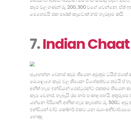
තියෙනව. ආයෙ බිරියානි කන්නත් කියාපු තැන. කට
කෑම වල ගණන් රු. 200, 300 වගේ වෙන්නෙ. ඒත් ඉ
මෙහෙමයි එක පාරක් කෑවොත් නම් හැමදාම කයි.
7.
Indian Chaat
සෑහෙන්න වෙනස් කෑම තියෙන අමුතුම ටයිප් එකේ ක
මෙයාලගෙ කෑම වල තියෙන විශේෂත්වය තමයි ඒ හැම කෑමක්
අනිත් හැම ඉන්ඩියන් රෙස්ටුරන්ට් එකකම තියෙන 
කෑම වෙනස්. හැබැයි රස නම් පංකාදු පහයි. අතුරුපස
යන්නෙ බිරියානි. අනික හැම කෑමක්ම රු. 500ට අඩ
ඉන්ඩියන් චා්ට් කෝනර් එකට යන ඔයා අනිවාර්යයෙන
හොඳද.