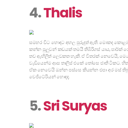
4.
Thalis
සමහර විට හොඳට අහල පුරුදුත් ඇති. මොකද කොළඹ
කන්න පුලුවන් කඩයක් තමයි තිඹිරිගස් යාය, පාර්ක
තව ඇඟිලිත් ලෙවකත හැකි. ඒ විතරක් නෙවෙයි, මෙය
වැඩියෙන්ම ආස තාලිස් එකේ තෝසෙ ජාති ටිකට. හි
ඒක නෙවෙයි ඔන්න පස්සෙ කියන්න එපා අර මස් තිබුන
වෙජිටේරියන් හොඳද.
5.
Sri Suryas