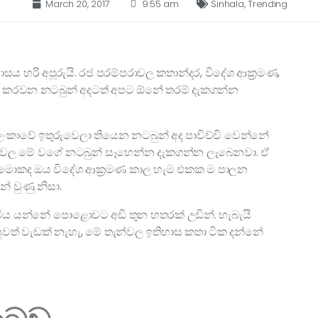
March 20, 2017
9:55 am
Sinhala
,
Trending
සය හරි අපූරුයි. රජ පරම්පරාවල කතාන්දර, විදේශ ආක්‍රමණ,
ක් කරවන නටබුන් අදටත් අපට ඕනේ තරම් දැකගන්න
 විදියට ලංකාවේ ඉතුරුවෙලා තියෙන නටබුන් අද පාවිච්චි වෙන්නේ
ත්වල මේ වගේ නටබුන් සෑහෙන්න දැකගන්න ලැබෙනවා. ඒ
. මොකද ඔය විදේශ ආක්‍රමණ කාල හැම එකක ම පාලන
් වුණු නිසා.
 යන්නේ පොළොවට අඩි තුන හතරක් උඩින්. හැබැයි
වත් වැඩක් නැහැ, මේ තැන්වල ඉතිහාස කතා ටික දන්නේ