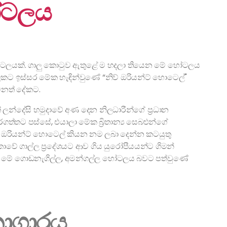
ෝටලය
ටලයක්. ගාලු කොටුව ඇතුළේ ම හදලා තියෙන මේ හෝටලය
ෙකට ඉස්සර මේක හැඳින්වුණේ “නිව් ඔරියන්ට් හොටෙල්"
ෙනත් දේකට.
ේ ලන්දේසි හමුදාවේ අණ දෙන නිලධාරීන්ගේ ප්‍රධාන
ගත්තට පස්සේ, එයාලා මේක බ්‍රිතාන්‍ය සෙබළුන්ගේ
ව් ඔරියන්ට් හොටෙල් කියන නම ලබා දෙන්න කටයුතු
වේ ගාල්ල ප්‍රදේශයට ආව ගිය යුරෝපීයයන්ට ගිමන්
ආව මේ ගොඩනැගිල්ල, අමන්ගල්ල හෝටලය බවට පත්වුණේ
කාගාරය