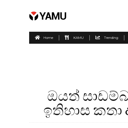
Home
KAMU
Trending
ඔයත් සාඩම්බ
ඉතිහාස කතා 