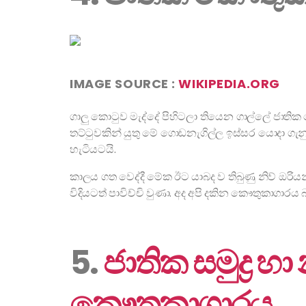
IMAGE SOURCE :
WIKIPEDIA.ORG
ගාලු කොටුව මැද්දේ පිහිටලා තියෙන ගාල්ලේ ජාතික
තට්ටුවකින් යුතු මේ ගොඩනැගිල්ල ඉස්සර යොදා 
හැටියටයි.
කාලය ගත වෙද්දී මේක ඊට යාබද ව තිබුණු නිව් ඔර
විදියටත් පාවිච්චි වුණා. අද අපි දකින කෞතුකාගාර
5.
ජාතික සමුද්‍ර හ
කෞතුකාගාරය