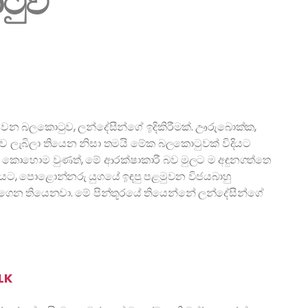
ටුව
ටුවන බලකොටුව, ලන්දේසීන්ගේ ඉදිකිරීමක්. ඌරුබොක්ක,
ව ලැබිලා තියෙන නිසා තමයි මේක බලකොටුවක් විදියට
ඒ කොහොම වුණත්, මේ ආරක්ෂාකාරී බව මුලට ම අඳුනගත්තෙ
ියට, පොළොන්නරු යුගයේ ඉඳපු පළමුවන විජයබාහු
තෝරගෙන තියෙනවා. මේ පින්තූරයේ තියෙන්නේ ලන්දේසීන්ගේ
LK