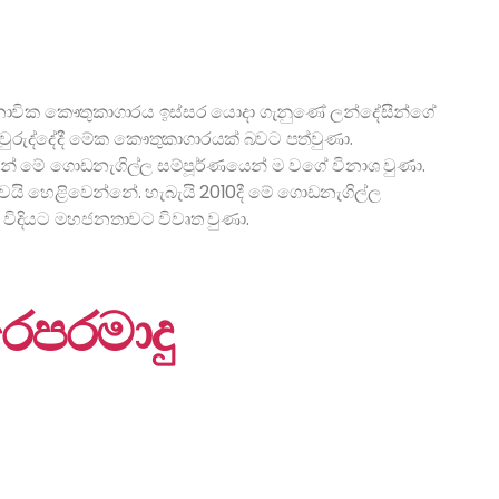
හා නාවික කෞතුකාගාරය ඉස්සර යොදා ගැනුණේ ලන්දේසීන්ගේ
 අවුරුද්දේදී මේක කෞතුකාගාරයක් බවට පත්වුණා.
් මේ ගොඩනැගිල්ල සම්පූර්ණයෙන් ම වගේ විනාශ වුණා.
යි හෙළිවෙන්නේ. හැබැයි 2010දී මේ ගොඩනැගිල්ල
ය විදියට මහජනතාවට විවෘත වුණා.
ෙපරමාදු