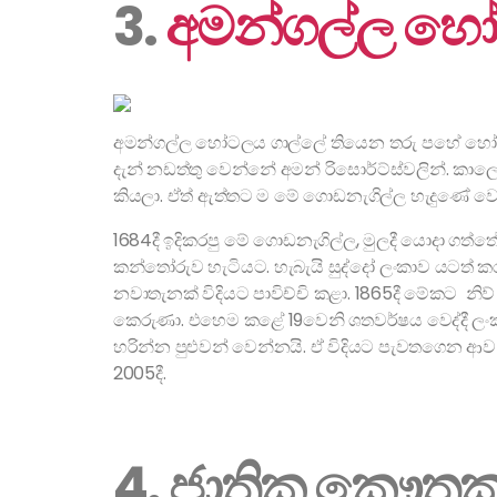
3.
අමන්ගල්ල හ
අමන්ගල්ල හෝටලය ගාල්ලේ තියෙන තරු පහේ හෝ
දැන් නඩත්තු වෙන්නේ අමන් රිසොර්ට්ස්වලින්. කාල
කියලා. ඒත් ඇත්තට ම මේ ගොඩනැගිල්ල හැදුණේ ව
1684දී ඉදිකරපු මේ ගොඩනැගිල්ල, මුලදී යොදා ගත්ත
කන්තෝරුව හැටියට. හැබැයි සුද්දෝ ලංකාව යටත් කර
නවාතැනක් විදියට පාවිච්චි කළා. 1865දී මේකට නි
කෙරුණා. එහෙම කළේ 19වෙනි ශතවර්ෂය වෙද්දී ලංකා
හරින්න පුළුවන් වෙන්නයි. ඒ විදියට පැවතගෙන 
2005දී.
4. ජාතික කෞතු