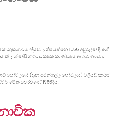
 කෞතුකාගාරය ඉදිවෙලා තියෙන්නේ 1656 අවුරුද්දේදී. තනි
ගැනුණේ ලන්දේසි නගරාරක්ෂක කාණ්ඩයේ ආහාර ගබඩාව
ියන්ට් හෝටලයේ (දැන් අමන්ගල්ල හෝටලය) බිලියඩ් කාමර
ය බවට මේක පෙරළුණේ 1986දීයි.
ා නාවික