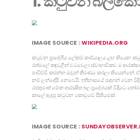
1. කටුවන බලකො
IMAGE SOURCE :
WIKIPEDIA.ORG
කටුවන ප්‍රාදේශීය ලේකම් කාර්යාලය ළඟ තියෙන ක
රත්මලේ කඳුවලින් වටවෙලා ස්වාභාවිකව ම ආරක්ෂා
පාවිච්චි කරන්න ඔවුන් තීරණය කරලා තියෙන්නේ. 
නම් ලන්දේසි නෙවෙයි. ඉතිහාසයේ සඳහන් වෙන විද
රජතුමාත් මේක ආරක්‍ෂිත බල ප්‍රදේශයක් විදියට 
කාලේ ඇඳපු කටුවන කොටුවේ සිතියමක්.
IMAGE SOURCE :
SUNDAYOBSERVER.