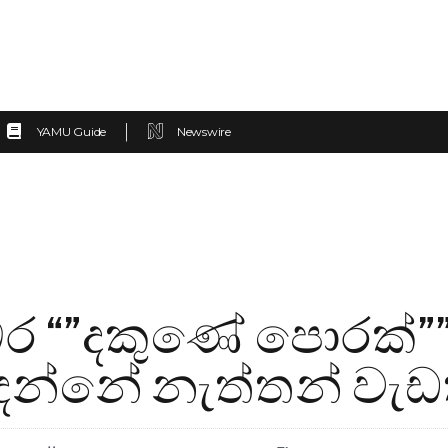
YAMU Guide
Newswire
ර “”දකුණේ පොරක්””
දන්නේ නැත්තන් වැඩ