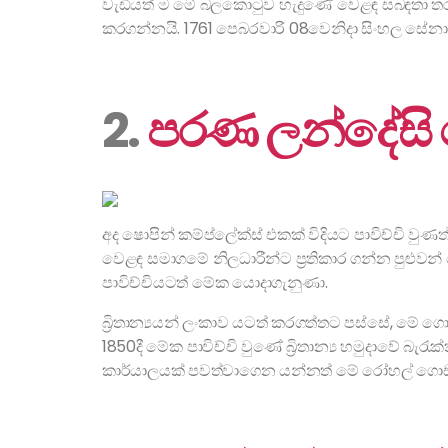
වැඩියත් ම මේ බලකොටුව හැදුණේ වෙළඳ සබඳතා තර
කරගන්නයි. 1761 ‍පෙබරවාරි 08වෙනිදා සිංහල ස
2.
පරණ ලන්දේස
අද ෂොපින් කම්ප්ලේක්ස් එකක් විදියට පාවිච්චි වුණත
වෙළඳ සමාගමේ නිලධාරීන්ට ප්‍රතිකාර ගන්න පුළුවන්
පාවිච්චියටත් මේක යොදාගැනුණා.
බ්‍රිතාන්‍යයන් ලංකාව යටත් කරගත්තට පස්සේ, මේ ගො
1850දී මේක පාවිච්චි වුණේ බ්‍රිතාන්‍ය හමුදාවේ බ
කාර්යාලයක් පවත්වාගෙන යන්නත් මේ රෝහල් ගොඩ