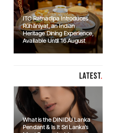
ITC Ratnadipa Introduces
Rūhāniyat, an Indian
Heritage Dining Experience,
Available Until 16 August
LATEST
.
What is the DINIDU Lanka
Pendant & Is It Sri Lanka’s