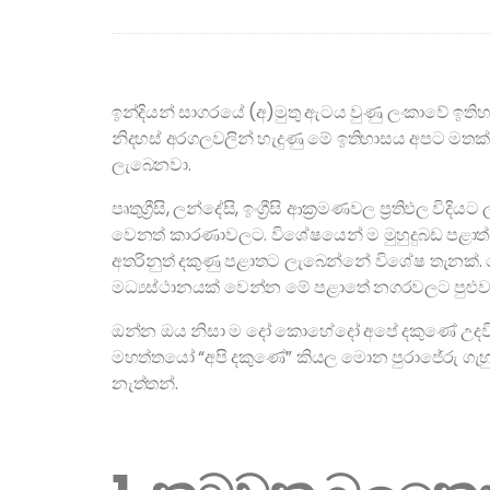
ඉන්දියන් සාගරයේ (අ)මුතු ඇටය වුණු ලංකාවේ ඉතිහා
නිදහස් අරගලවලින් හැදුණු මේ ඉතිහාසය අපට මත
ලැබෙනවා.
පෘතුග්‍රීසි, ලන්දේසි, ඉංග්‍රීසි ආක්‍රමණවල ප්‍රතිඵල
වෙනත් කාරණාවලට. විශේෂයෙන් ම මුහුදුබඩ පළා
අතරිනුත් දකුණු පළාතට ලැබෙන්නේ විශේෂ තැනක්
මධ්‍යස්ථානයක් වෙන්න මේ පළාතේ නගරවලට පුළුවන
ඔන්න ඔය නිසා ම දෝ කොහේදෝ අපේ දකුණේ උදවිය
මහත්තයෝ “අපි දකුණේ” කියල මොන පුරාජේරු ගැහු
නැත්තන්.