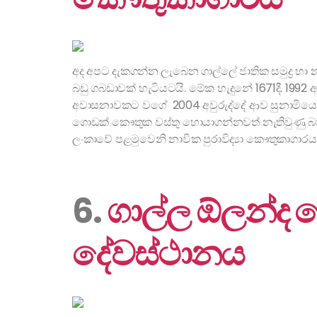
අද අපට දැකගන්න ලැබෙන ගාල්ලේ ජාතික සමුද්‍ර 
බඩු ගබඩාවක් හැටියටයි. මේක හැදුනේ 1671දී. 1992
අවාසනාවකට වගේ 2004 අවුරුද්දේ ආව සුනාමියෙන
ගොඩක් කෞතුක වස්තු හොයාගන්නවත් නැතිවුණු බව
ලංකාවේ පළමුවෙනි නාවික පුරාවිද්‍යා කෞතුකාගාර
6.
ගාල්ල ඕලන්ද ර
දේවස්ථානය