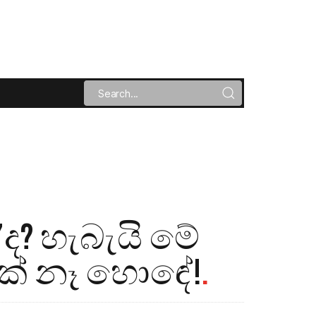
ද? හැබැයි මේ
ක් නෑ හොඳේ!
.