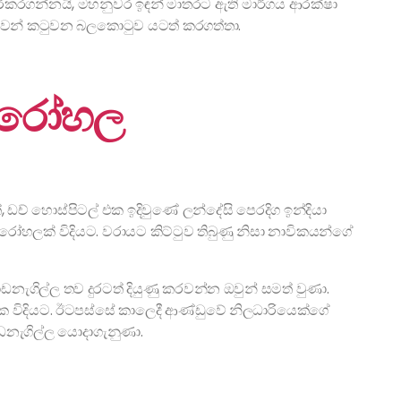
කරගන්නයි, මහනුවර ඉඳන් මාතරට ඇති මාර්ගය ආරක්ෂා
ේනාවන් කටුවන බලකොටුව යටත් කරගත්තා.
ි රෝහල
්, ඩච් හොස්පිටල් එක ඉදිවුණේ ලන්දේසි පෙරදිග ඉන්දියා
 රෝහලක් විදියට. වරායට කිට්ටුව තිබුණු නිසා නාවිකයන්ගේ
ඩනැගිල්ල තව දුරටත් දියුණු කරවන්න ඔවුන් සමත් වුණා.
ැරැක්ක විදියට. ඊටපස්සේ කාලෙදී ආණ්ඩුවේ නිලධාරියෙක්ගේ
නැගිල්ල යොදාගැනුණා.