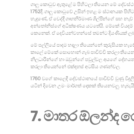
ගාලු කොටුව ඇතුළේ ම පිහිටලා තියෙන මේ දේවස්ථා
1752දී. ගාලු කොටුවේ උසින් ඉහළ ම ස්ථානයක පිහ
හැදුණේ, ඒ වෙද්දී ගෘහනිර්මාණ ශිල්පීන්ගේ සහ නැව
අන්තෝනිස්ගේ අධීක්ෂණය යටතේයි. මේකේ වියදම් ස
කෙනෙක්. ඒ දෙවියන්වහන්සේ තමන්ට දියණියක් ලබ
මේ පල්ලියේ පාදම හදලා තියෙන්නේ කුරුසියක හැඩේට
කාලේ මේකේ සොහොන් ගැබ පාවිච්චි කරලා තියෙන්
නිලධාරීන්ගේ හා ඔවුන්ගේ පවුල්වල අයගේ දේහය
කරලා තියෙන්නේ එක්දහස් අටසිය ගණන්වල.
1760 වගේ කාලෙදී දේවස්ථානයේ පාවිච්චි වුණු විද
යටින් දිවෙන උමං මාර්ගත් දෙකක් තියෙනවලු. හැබැයි 
7. මාතර ඕලන්ද 