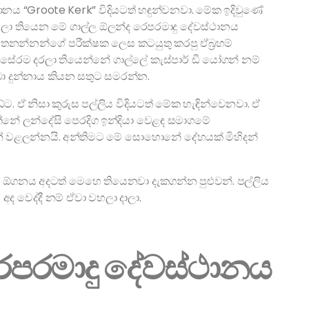
නය “Groote Kerk” විදියටත් හඳුන්වනවා. මේක ඉදිවුණේ
ිටලා තියෙන මේ ගාල්ල ඕලන්ද රෙපරමාදු දේවස්ථානය
් තනන්නන්ගේ පරීක්ෂක ලෙස කටයුතු කරපු ඒබ්‍රහම්
ේරම දරලා තියෙන්නේ ගාල්ලේ කැස්පාර් ඩී යෝගන් නම්
ා දුන්නාය කියන සතුට සමරන්න.
. ඒ නිසා කුරුස පල්ලිය විදියටත් මේක හැඳින්වෙනවා. ඒ
නේ ලන්දේසි පෙරදිග ඉන්දියා වෙළඳ සමාගමේ
න් වළලන්නයි. අන්තිමට මේ සොහොනේ දේහයක් මිහිදන්
ුලි ඕගනය අදටත් මෙහෙ තියෙනවා දැකගන්න පුළුවන්. පල්ලිය
අද වෙද්දී නම් ඒවා වහලා දාලා.
රෙපරමාදු දේවස්ථානය