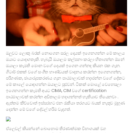
ඔලුවට ලොකු බරක් නොගෙන සරල දෙයක් ඉගෙනගන්න මේ කාලය
ඔයාට යොදාගතෑකි. හැබැයි ඔයාලම කල්පනා කරලා හිතාගන්න ඕනේ
ඔයාලා කැමති මොන වගේ දෙයක් ඉගෙන ගන්නද කියන එක ගැන.
ගිටාර් එකක් වගේ සංගීත භාණ්ඩයක් වාදනය කරන්න ඉගෙනගන්න,
පරිගණක, ඡායාරූපකරණය ගැන පාඨමාලාවක් හදාරන්න වගේ දේකට
මේ කාලේ යොදාගන්න ඔයාලට පුළුවන්. ටිකක් මොළේ වෙහෙසලා
ඉගෙනගන්න කැමති අයට CIMA, CIM වගේ certification
පාඨමාලාවක් කරන්න අඩිතාලම හදාගන්නත් හැකියාව තියෙනවා .
ඇත්තම කිව්වොත් ඉස්සරහට එන රැකියා තරගයට බයක් නැතුව මුහුණ
දෙන්න මේ වගේ දේවල් හරිම වැදගත්.
ඒලෙවල් කියන්නේ බොහොම තීරණාත්මක විභාගයක් වග