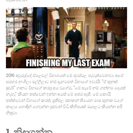
2016 අවුරුද්දේ ඒලෙවල් විභාගයත් මේ දවස්වල පැවැත්වෙනවා. අපේ
සමහර නංගිලා මල්ලිලාට නම් දැනටමත් විභාගේ ඉවරයි. "ඒ තුනක්
ෂුවර්" ගානට විභාගේ කරපු අය වගේම, "මේ සැරේ නම් ගන්නම දෙයක්
නැහැ" කියන තත්වෙන් ඉන්න අයත් මේ අතර ඇති. මේ කොයි
තත්ත්වෙන් විභාගේ කරත්, ප්‍රතිඵල එනකන් තියෙන මාස තුනක වගේ
කාලය හොඳින් ගෙවන්න පුළුවන් විධි කිහිපයක් ඔයාලට කියන්න අපි
හිතුවා.
1. නිදාගන්න