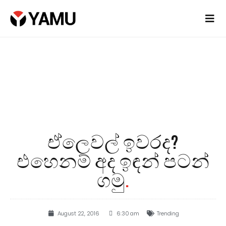
ඒලෙවල් ඉවරද?
එහෙනම් අද ඉඳන් පටන්
ගමු
.
August 22, 2016
6:30 am
Trending