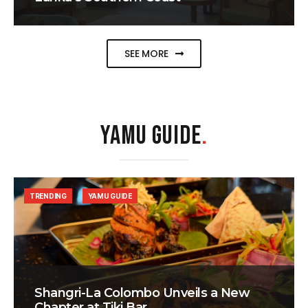
SEE MORE
YAMU GUIDE
.
TRENDING
YAMU GUIDE
Shangri-La Colombo Unveils a New
Chapter at Tiki Bar