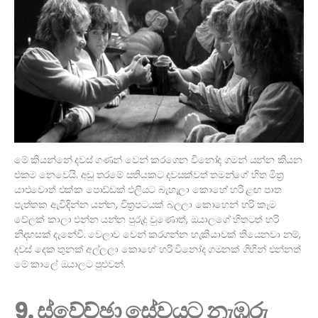
මේ කියන්නේ දවස් ගණන් වෙන් කරගෙන විනෝද ගමන් යන්න කියන
එකම නෙවෙයි. අඩු තරමේ සතියකට දවසක්වත් තමන්ගේ හිත මිත්‍ර
යාළුවොත් එක්ක පොඩ්ඩක් එලියට බැහැලා කොහේ හරි ළඟ පාත
පැත්තක ඇවිදින්න යන්න, චිත්‍රපටයක් බලලා කොහෙන් හරි කෑම
වේලක් කාලා එන්න යන්න පුරුදු වුණොත්, ඔයාලගේ හිතටත් හරි
නිදහසක් දැනේවි. වෙලාව වෙන් කරගන්න හැකියාවක් තියෙනවා නම්,
දවස් දෙක තුනක් අල්ලලා කොහේ හරි විනෝද ගමනක් ගිහින් එන්නත්
මේ කාලේ ඔයාලට පුළුවන්.
9. ස්වේච්ඡා සේවයට නැඹුරු