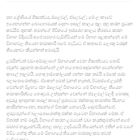
පහ ශ්‍රේණියේ ශිෂ්‍යත්වය, ඕලෙවල්, ඒලෙවල් ; මේ ලංකාවේ
ඉගෙනගන්න බොහොමයක් දෙනා පාසල් කාලය තුල පහු කරන ප්‍රධාන
කඩයිම් තුනක්. තමන්ගේ ජීවිතයේ ඉස්සරහ කාලය තීරණය කරන
විභාග විදියටයි අපේ සමහර වැඩිහිටියන් මේ විභාග සළකන්නේ. මේ
විභාගවල තියෙන තරගකාරී බවේ හැටියට ඒ කතාවේ ලොකු වරදක්
තියෙනවා කියන්නත් අමාරුයි.
ළමයින්ටත් වඩා අම්මලාගේ විභාගයක් වෙන ශිෂ්‍යත්වයට පොඩි
එවුන්ව සූදානම් කරවන්නේ උන් හය හතර අඳුරගන්න පටන්ගන්න
කාලේ ඉඳලමයි. හොඳ ඉස්කෝලයක් ගන්න එක තමයි මේකේ පරම
බලාපොරොත්තුව. ඒකෙන් සමත් වුනත් නැතත්, ඊටපස්සේ ලෑස්ති
වෙන්නේ ඊළඟට එන ඕලෙවල් විභාගෙට. මේ විභාගවල තියෙන
තරගකාරිත්වය හොඳටම උත්සන්න වෙන්නේ ඒලෙවල් වලදී. මොකද
අවුරුදු දහතුනක පාසල් කාලේ පුරාවටම එක්කාසු කරගත්ත පීඩනය
කරපින්නාගෙන, තමන්ගේ විතරක් නෙවෙයි, දෙමව්පියන්ගේ,
ගුරුවරුන්ගේ බලාපොරොත්තු එක්ක ගැටෙන විභාගයක් මේක. ඒ
විතරක් නම් මදැයි, විභාගේ කරන ළමයටත් වඩා කැක්කුමක්නේ අපේ
සමහර නෑදෑයන්ටයි, අහල පහල උදවියටයි තියෙන්නේ. ඉතින් මේ වගේ
විවිධ හේතු නිසා මේ විභාගයේ තියෙන බරපතලකම තවත්
වැඩිවෙනවා.