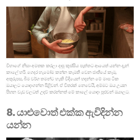
විභාගේ නිසා අමතක කරලා දාපු කුස්සිය පැත්තට ආයෙත් යන්න දැන්
කාලේ හරි. ගෙදර හැමෝම කන්න කැමති වෙන ජාතියේ කෑම,
අතුරුපස, බීම වර්ග තමන්ට හැකි විදියෙන් හදන්න මේ මාස ටික
ඔයාලට යොදාගන්න පිළිවන්. ඒ විතරක් නෙවෙයි, අම්මට ඔය උයන
පිහන වැඩ වලටත් උදව් කරන්නත් මේ කාලේ යොදා පුළුවන් ඔයාලට.
8. යාළුවොත් එක්ක ඇවිදින්න
යන්න