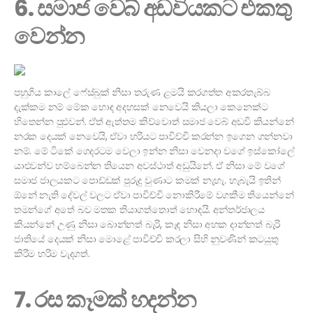
6. සමාජ වෙබ් අඩවියකට එකතු
වෙන්න
පහුගිය කාලේ ෆේස්බුක් නිසා තරුණ ළමයි කරගත්ත අකරතැබ්බ
දැක්කම නම් මේක හොඳ අදහසක් නෙවෙයි කියලා කෙනෙක්ට
හිතෙන්න පුළුවන්. ඒත් ඇත්තම කිව්වොත් සමාජ වෙබ් අඩවි කියන්නේ
නරක දෙයක් නෙවෙයි, ඒවා හරියට පාවිච්චි කරන්න ඉගෙන ගන්නවා
නම්. මේ ටිකේ ගෙදරටම වෙලා ඉන්න නිසා වෙනදා වගේ ඉස්කෝලේ
යාළුවන්ව හම්බෙන්න තියෙන අවස්ථාත් අඩුයිනේ. ඒ නිසා මේ වගේ
සමාජ ජාලයකට පොඩ්ඩක් පුරුදු වුණාට කමක් නැහැ. හැබැයි ඉතින්
ඕනේ නැති දේවල් වලට ඒවා පාවිච්චි නොකිරීමේ වගකීම තියෙන්නේ
තමන්ගේ අතේ බව මතක තියාගත්තොත් හොඳයි. අන්තර්ජාලය
කියන්නේ උණු නිසා බොන්නත් බැරි, කැඳ නිසා අහක දාන්නත් බැරි
ජාතියේ දෙයක් නිසා මොළේ පාවිච්චි කරලා සිහි නුවණින් කටයුතු
කිරීම හරිම වැදගත්.
7. රස කෑමක් හදන්න