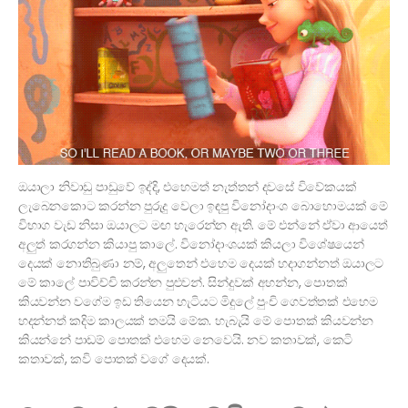
ඔයාලා නිවාඩු පාඩුවේ ඉද්දි, එහෙමත් නැත්තන් දවසේ විවේකයක්
ලැබෙනකොට කරන්න පුරුදු වෙලා ඉඳපු විනෝදාංශ බොහොමයක් මේ
විභාග වැඩ නිසා ඔයාලට මඟ හැරෙන්න ඇති. මේ එන්නේ ඒවා ආයෙත්
අලුත් කරගන්න කියාපු කාලේ. විනෝදාංශයක් කියලා විශේෂයෙන්
දෙයක් නොතිබුණා නම්, අලුතෙන් එහෙම දෙයක් හදාගන්නත් ඔයාලට
මේ කාලේ පාවිච්චි කරන්න පුළුවන්. සින්දුවක් අහන්න, පොතක්
කියවන්න වගේම ඉඩ තියෙන හැටියට මිදුලේ පුංචි ගෙවත්තක් එහෙම
හදන්නත් කදිම කාලයක් තමයි මේක. හැබැයි මේ පොතක් කියවන්න
කියන්නේ පාඩම් පොතක් එහෙම නෙවෙයි. නව කතාවක්, කෙටි
කතාවක්, කවි පොතක් වගේ දෙයක්.