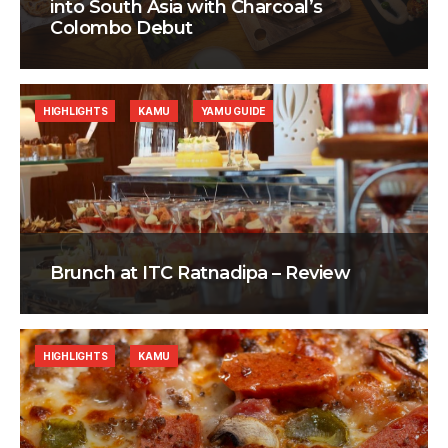
into South Asia with Charcoal’s
Colombo Debut
HIGHLIGHTS
KAMU
YAMU GUIDE
Brunch at ITC Ratnadipa – Review
HIGHLIGHTS
KAMU