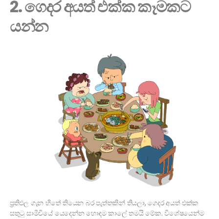
2. ගෙදර අයත් එක්ක කෑමකට
යන්න
ප්‍රතිඵල ගැන හිතේ තියෙන බර පැත්තකින් තියලා, ගෙදර අයත් එක්ක
සතුටු සාමීචියේ යෙදෙන්න හොඳම කාලේ තමයි මේක. විශේෂයෙන්ම