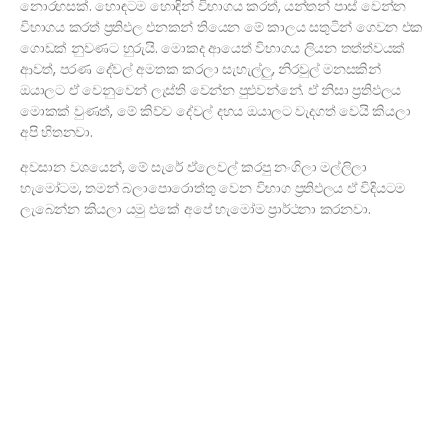
නොරහසක්. හොඳටම හොඳින් විභාගය කරත්, යන්තන් පාස් වෙන්න
විභාගය කරත් ප්‍රතිඵල එනකන් තියෙන මේ කාලය සතුටින් ගෙවන එක
ගොඩක් නුවණට හුරුයි. මොකද ආයෙත් විභාගය ලියන තත්ත්වයක්
ආවත්, පරණ දේවල් අමතක කරලා සැහැල්ලු, නිරවුල් මනසකින්
ඔයාලට ඒ වෙනුවෙන් ලැස්ති වෙන්න පුළුවන්නේ. ඒ නිසා ප්‍රතිඵලය
මොකක් වුණත්, මේ කිව්ව දේවල් දහය ඔයාලට වැදගත් වෙයි කියලා
අපි හිතනවා.
අවසාන වශයෙන්, මේ සැරේ ඒලෙවල් කරපු නංගිලා මල්ලිලා
හැමෝටම, තමන් බලාපොරොත්තු වෙන විභාග ප්‍රතිඵලය ඒ විදියටම
ලැබෙන්න කියලා යමු එකේ අපේ හැමෝම ප්‍රාර්ථනා කරනවා.