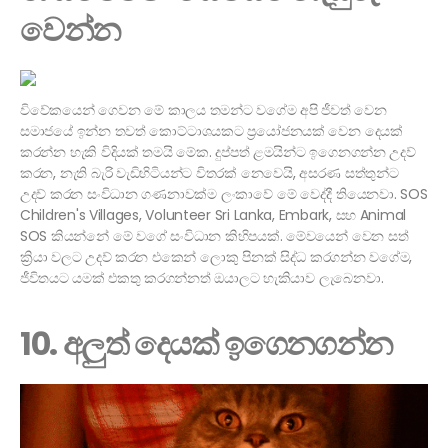
වෙන්න
විවේකයෙන් ගෙවන මේ කාලය තමන්ට වගේම අපි ජීවත් වෙන
සමාජයේ ඉන්න තවත් කොට්ටාශයකට ප්‍රයෝජනයක් වෙන දෙයක්
කරන්න හැකි විදියක් තමයි මේක. දුප්පත් ළමයින්ට ඉගෙනගන්න උදව්
කරන, නැති බැරි වැඩිහිටියන්ට විතරක් නෙවෙයි, අසරණ සත්තුන්ට
උදව් කරන සංවිධාන ගණනාවක්ම ලංකාවේ මේ වෙද්දී තියෙනවා. SOS
Children's Villages, Volunteer Sri Lanka, Embark, සහ Animal
SOS කියන්නේ මේ වගේ සංවිධාන කිහිපයක්. මේවයෙන් වෙන සත්
ක්‍රියා වලට උදව් කරන එකෙන් ලොකු පිනක් සිද්ධ කරගන්න වගේම,
ජීවිතයට යමක් එකතු කරගන්නත් ඔයාලට හැකියාව ලැබෙනවා.
10. අලුත් දෙයක් ඉගෙනගන්න