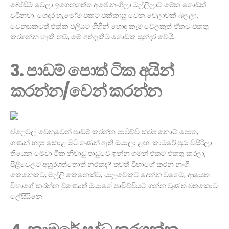
බෝඩිම් වෙලා ඉගෙනගත්ත අපේ නංගිලා මල්ලිලාට මේක ගොඩක්
වටිනවා. ගෙදර හැමෝම එකට එක්කාසු වෙන වෙලාවක් බලලා,
වෙනසකටත් එක්ක එලියට ගිහින් හොඳ කෑම වේලකුත් ඒකට එකතු
කරගන්න හැකි නම්, මේ අත්දැකීම ගොඩක් සුන්දර වෙයි.
3. පාඩම් පොත් ටික අයින්
කරන්න/වෙන් කරන්න
ඒලෙවල් වෙනුවෙන් පාඩම් කරන්න පාවිච්චි කරපු නෝට් පොත්,
ගණන් හදපු කොළ මිටි ගණන් ඇති ඔයාලා ළඟ. කාමරේ පුරා විසිරිලා
තියෙන මේවා ටික නිවාඩු පාඩුවේ ඉන්න ගමන් එකට එකතු කරලා,
පිළිවෙලට අහුරගත්තොත් නරකද? තවත් විභාගේ කරන නංගි
කෙනෙක්ට, මල්ලි කෙනෙක්ට, යාලුවෙක්ට දෙන්න වගේම, ආයෙත්
විභාගේ කරන්න වුණොත් ඔයාගේ පාවිච්චියට ගන්න වුණත් එතකොට
ලේසියිනෙ.