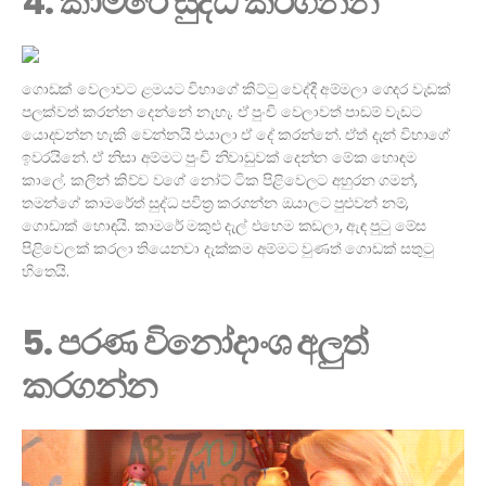
4. කාමරේ සුද්ධ කරගන්න
ගොඩක් වෙලාවට ළමයට විභාගේ කිට්ටු වෙද්දී අම්මලා ගෙදර වැඩක්
පලක්වත් කරන්න දෙන්නේ නැහැ. ඒ පුංචි වෙලාවත් පාඩම් වැඩට
යොදවන්න හැකි වෙන්නයි එයාලා ඒ දේ කරන්නේ. ඒත් දැන් විභාගේ
ඉවරයිනේ. ඒ නිසා අම්මට පුංචි නිවාඩුවක් දෙන්න මේක හොඳම
කාලේ. කලින් කිව්ව වගේ නෝට් ටික පිළිවෙලට අහුරන ගමන්,
තමන්ගේ කාමරේත් සුද්ධ පවිත්‍ර කරගන්න ඔයාලට පුළුවන් නම්,
ගොඩාක් හොඳයි. කාමරේ මකුළු දැල් එහෙම කඩලා, ඇඳ පුටු මේස
පිළිවෙලක් කරලා තියෙනවා දැක්කම අම්මට වුණත් ගොඩක් සතුටු
හිතෙයි.
5. පරණ විනෝදාංශ අලුත්
කරගන්න