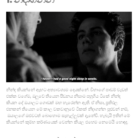
නින්ද කියන්නේ ඇඟට අත්‍යාවශ්‍යම දෙයක්නේ. විභාගේ පාඩම් වැඩත්
එක්ක වගේම, ඔලුවේ තියෙන පීඩනය නිසාම පහුගිය ටිකේ නින්ද
කියන දේ ඔයාලට ගොඩක් මඟ හැරෙන්න ඇති. ඒ නිසා, ප්‍රතිඵල
එනකන් තියෙන මේ කාල වකවානුවේ ටිකක් නිදාගන්න පුළුවන් නම්,
ඔයාලගේ ඔළුවටත් බොහොම සැහැල්ලුවක් දැනේවි. හැබැයි ඉතින් මේ
කියන්නේ කුම්භ කර්ණයෙක් වෙන්න කියල එහෙම නෙමෙයි හොඳද.