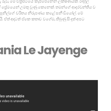
රුව, මේ චිත්‍රපටියේ කැපීපෙනෙන ලක්ෂණයක්. රාහුල්
, ඒ ප්‍රේමයෙන් උමතු වුණු කෙනෙක්. තමන්ගේ ආදරවන්තිය ව
ු සුනිල්ගේ චරිතය නිරූපණය කළේ සනී ඩියෝල්. මේ
ඩියි. ඒත් අදටත් ඒකෙ කතාව වගේම, තිබුණු සිංදුත් අපට
hania Le Jayenge