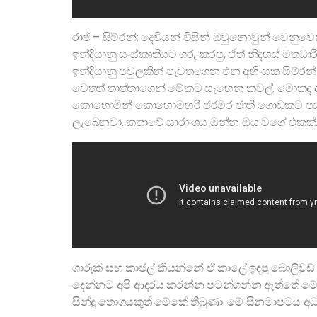
රාජ් – සිම්රන්; දෙවියන් විසින් ඔවුනොවුන් වෙනුවෙ
ඉන්දියානු සංස්කෘතියට ගරු කරපු, ඒත් නිදහස් මතධාරි
ඉන්දියානු පවුලකින් පැවතගෙන එන අහිංසක සිම්ර
වෙතත් තාත්තාගෙන් මේකට සෑහෙන කචල්. මොකද ඇයව
කොහොමින් කොහොමහරි ජරමර ජාති ගොඩකට පස්සේ
ලැබෙනවා. කතාවේ සාරාංශය ඔන්න ඔය වගේ එකක්
ශාරුක් සහ කාජල් කියන්නේ ඒ කාලේ ඉඳපු බොලිවුඩ්
දෙන්නට අපි ආදරය කරන්න පටන්ගන්න ඇත්තේ මේ චි
සින්දු තොගයකුත් මේකේ තිබුණා. මේ සිනමාපටය අධ්