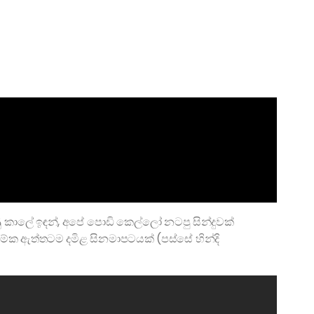
ු කාලේ ඉඳන්, අපේ පොඩි කෙල්ලෝ නටපු සින්දුවක්
මේක ඇත්තටම දමිළ සිනමාපටයක් (පස්සේ හින්දි