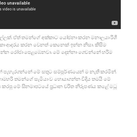
කෙල්ලක්. ඒත් තමන්ගේ අක්කාට යෝජනා කරන මනාලයා රිශී
්කා ආදරය කරන වෙනත් කෙනෙක් ඉන්න නිසා. කිසිම
කරන්න රෝජා පෙළඹෙනවා. මේ දෙන්නා ගෙවන්නේ හරිම
ීන් පැහැරගන්නේ මේ සතුට සම්පූර්ණයෙන් ම නැති කරමින්.
ොමහරි තමන්ගේ සැමියා ව හොයාගන්න විදිය තමයි මේ
ණය කරපු මේ සිනමාපටයේ ප්‍රධාන චරිත නිරූපණය කළේ මධූ