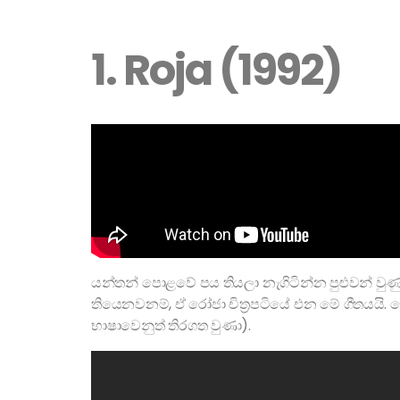
1. Roja (1992)
යන්තන් පොළවේ පය තියලා නැගිටින්න පුළුවන් වුණ
තියෙනවනම්, ඒ රෝජා චිත්‍රපටියේ එන මේ ගීතයයි. 
භාෂාවෙනුත් තිරගත වුණා).