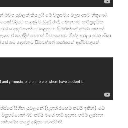
න් මවපු යුවලක් කියලයි මේ චිත්‍රපටිය බලපු අපට හිතුණේ.
යෙක් විදියට හැදුණු වැඩුණු රාජ්, බොහොම සාම්ප්‍රදායික
න් එක්ක ආදරයෙන් වෙලෙනවා. සිම්රන්ගේ අම්මා කෙසේ
 ඒ වෙද්දීත් වෙනත් විවාහයකට තීන්දු කරලා ඉවර නිසා.
 මේ දෙන්නට සිම්රන්ගේ තාත්තගේ ආශිර්වාදයත්
.
 තිරයේ සිහින යුවලනේ (දැනුත් එහෙම තමයි ඉතින්). මේ
ත්‍රපටියෙන් බව තමයි මගේ නම් අදහස. හරිම ලස්සන
‍යක්ෂණය කළේ ආදිත්‍ය චොප්රායි.