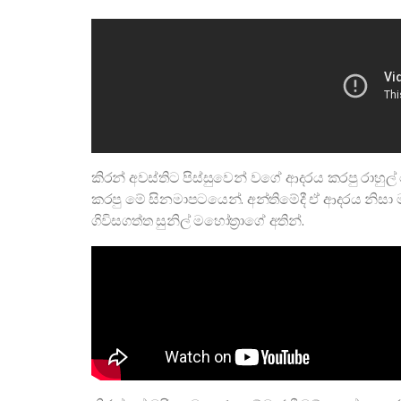
කිරන් අවස්තිට පිස්සුවෙන් වගේ ආදරය කරපු රාහුල
කරපු මේ සිනමාපටයෙන්. අන්තිමේදී ඒ ආදරය නිසා ම
ගිවිසගත්ත සුනිල් මහෝත්‍රාගේ අතින්.