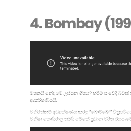
4. Bombay (19
මතකයි නේද මේ ලස්සන ගීතය? හරිම සංවේදී බවක් ඒක
ආකර්ෂණීයයි.
මනිරත්නම් අධ්‍යක්ෂණය කරපු “බොම්බේ”” චිත්‍රපටියේ
මනීෂා කොයිරාල තමයි මේකේ ප්‍රධාන චරිත රඟපෑව