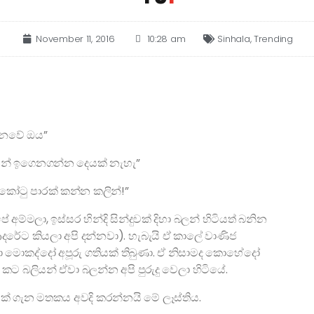
November 11, 2016
10:28 am
Sinhala
,
Trending
නෙවේ ඔය”
ින් ඉගෙනගන්න දෙයක් නැහැ”
කෝටු පාරක් කන්න කලින්!”
 අම්මලා, ඉස්සර හින්දි සින්දුවක් දිහා බලන් හිටියත් බනින
ේට කියලා අපි දන්නවා). හැබැයි ඒ කාලේ වාණිජ
 පවා මොකද්දෝ අපූරු ගතියක් තිබුණා. ඒ නිසාමද කොහේදෝ
කට බලියන් ඒවා බලන්න අපි පුරුදු වෙලා හිටියේ.
ක් ගැන මතකය අවදි කරන්නයි මේ ලෑස්තිය.