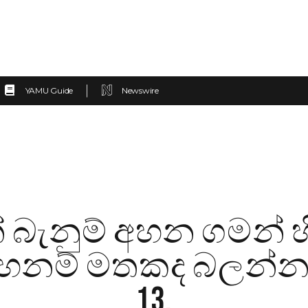
YAMU Guide
Newswire
බැනුම් අහන ගමන් හින්
නම් මතකද බලන්නකෝ
13
.