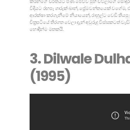
කිරන්ගේ චරිතයට පණ පෙව්ව ජුහී චව්ලාගේ සොඳුරු 
විදියට රඟපෑ ශාරුක් ඛාන්, ප්‍රේමවන්තයෙක් වගේම
ආරක්ෂා කරගැනීමේ නියායෙන්, රාහුල්ට වෙඩි තියප
චිත්‍රපටියේ තිරගත වෙලා දැන් අවුරුදු විස්සකටත් වැ
හොඳින්ම මතකයි.
3. Dilwale Dul
(1995)