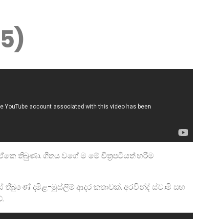
95)
ෙ තිබුණා. ගීතය වගේ ම මේ චිත්‍රපටියත් හරිම
 තිබුණේ දමිළ-මුස්ලිම් ආදර කතාවක්. අරවින්ද් ස්වාමි සහ
ේ.