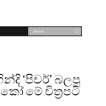
දි ‘පිචර්’ බලපු
 මේ චිත්‍රපටි