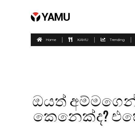
Home
KAMU
Trending
ඔයත් අම්මගෙන් 
කෙනෙක්ද? එහෙ