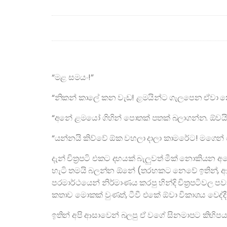
“මළ සමයං!”
“නිකන් කාලේ කන වැඩ! ළමයින්ට ගැලපෙන ඒවා 
“අනේ ළමයෝ ගිහින් පොතක් පතක් බලාගන්න. ඕවය
“යන්නයි කිව්වේ ඕක වහලා දාලා කාමරේට! මගෙන් 
දැන් චිත්‍රපටි එකට දහයක් බැලුවත් මීක් නොකියන අපේ
හැටි තමයි බලන්න ඕනේ (තරහකට නෙවේ ඉතින්, ආදර
පරමාර්ථයෙන් නිර්මාණය කරපු හින්දි චිත්‍රපටිවල
කතාව මොකක් වුණත්, ටීවී එකේ ඕවා විකාශය වෙද්දී 
ඉතින් අපි ආසාවෙන් බලපු ඒ වගේ සිනමාපට කිහිපය