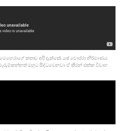
් මෙහෙරාගේ කතාව අපි දැක්කේ, යෂ් චොප්රා නිර්මාණය
ැරුම්කන්නත් ඔහුට සිද්ධවෙනවා. ඒ කිරන් එක්ක විවාහ