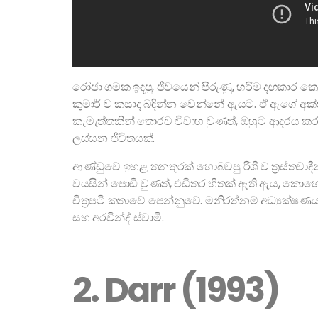
රෝජා ගමක ඉඳපු, ජීවයෙන් පිරුණු, හරිම දඟකාර 
කුමාර් ව කසාද බඳින්න වෙන්නේ ඇයට. ඒ ඇගේ අක
කැමැත්තකින් තොරව විවාහ වුණත්, ඔහුට ආදරය 
ලස්සන ජීවිතයක්.
ආණ්ඩුවේ ඉහළ තනතුරක් හොබවපු රිශී ව ත්‍රස්තවාද
වයසින් පොඩි වුණත්, එඩිතර හිතක් ඇති ඇය, කොහ
චිත්‍රපටි කතාවේ පෙන්නුවේ. මනිරත්නම් අධ්‍යක්ෂ
සහ අරවින්ද් ස්වාමි.
2. Darr (1993)