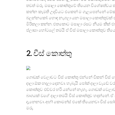
තවත් මරු. මසාලා කොත්තුවේ තියෙන විශේෂත්වය 
කන්න කැමති උදවියට එකෙන් ම ගැලපෙන්නේ මේක තම
බලන්නකෝ. හොඳ නැගලා යන මසාලා කොත්තුවක් ඒව
මිරිකලා කන්න. එතකොට මසාලා රසට නියම කික් එක
ප්ලාසා හෝටලේ තමයි ඒ චීස් මසාලා කොත්තුව තිය
2. චීස් කොත්තු
ගොඩක් වෙලාවට චීස් කොත්තු එන්නේ චිකන් චීස් ක
දාලා ඕක හදලා දෙනවා. හැබැයි පෝක් දාලා වැඩේ ව
කොත්තුව එච්චර හරි යන්නේ නැහැ. ගොඩක් වෙලාවට 
බාගයක් වගේ දාලා තමයි චීස් කොත්තුව හදන්නේ. ඒ
දැනෙනවා. අහ්! කොමන්ස් එකේ තියෙනවා චීස් සෝස්
මරු.