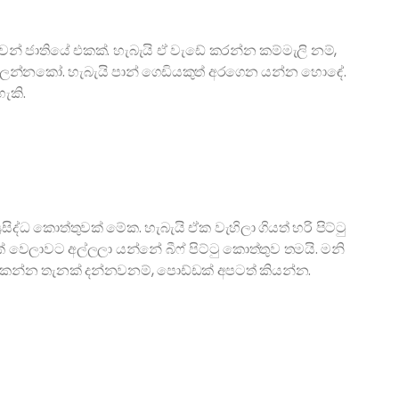
ුවන් ජාතියේ එකක්. හැබැයි ඒ වැඩේ කරන්න කම්මැලි නම්,
 බලන්නකෝ. හැබැයි පාන් ගෙඩියකුත් අරගෙන යන්න හොඳේ.
ැකි.
ිද්ධ කොත්තුවක් මේක. හැබැයි ඒක වැහිලා ගියත් හරි පිට්ටු
වෙලාවට අල්ලලා යන්නේ බීෆ් පිට්ටු කොත්තුව තමයි. මනි
වක් කන්න තැනක් දන්නවනම්, පොඩ්ඩක් අපටත් කියන්න.