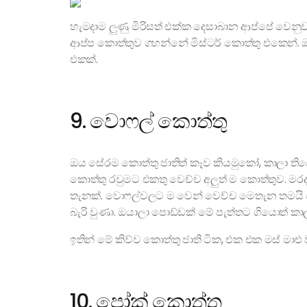
හැමදාම ලුණු මිරිසත් එක්ක දෙසාබාන ආප්පේ වෙන
ආප්ප කොත්තුව ගහන්නේ මිස්ටර් කොත්තු එකෙන්.
එකක්.
9. වොෆල් කොත්තු
ඔය සේරම කොත්තු ජාතිත් කෑව කියමුකෝ, කාලා 
කොත්තු රවුමට එකතු වෙච්ච අලුත් ම කොත්තුව. මර
තැනක්. වොෆල්වලට ම වෙන් වෙච්ච මෙතැන තමයි
බැරි වුණා. ඔයාලා පොඩ්ඩක් මේ පැත්තට ගියොත් ක
ඉතින් මේ කිව්ව කොත්තු ජාති ටික, එක එක මස් මාළු
10. පෝක් කොත්තු