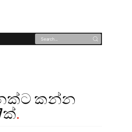
ෙක්ට කන්න
7ක්
.