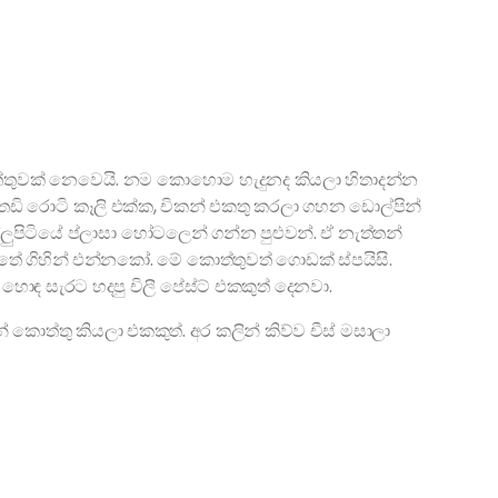
ත්තුවක් නෙවෙයි. නම කොහොම හැදුනද කියලා හිතාදන්න
තඩි රොටි කෑලි එක්ක, චිකන් එකතු කරලා ගහන ඩොල්පින්
පිටියේ ප්ලාසා හෝටලෙන් ගන්න පුළුවන්. ඒ නැත්තන්
ැත්තේ ගිහින් එන්නකෝ. මේ කොත්තුවත් ගොඩක් ස්පයිසි.
ඳ සැරට හදපු චිලී පේස්ට් එකකුත් දෙනවා.
කොත්තු කියලා එකකුත්. අර කලින් කිව්ව චීස් මසාලා