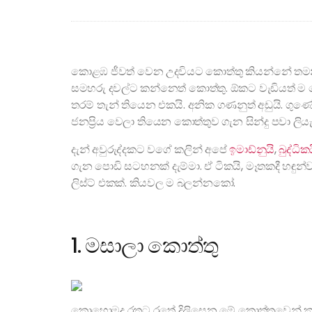
කොළඹ ජීවත් වෙන උදවියට කොත්තු කියන්නේ තමන
සමහරු දවල්ට කන්නෙත් කොත්තු. ඕකට වැඩියත් 
තරම් තැන් තියෙන එකයි. අනික ගණනුත් අඩුයි. ගු
ජනප්‍රිය වෙලා තියෙන කොත්තුව ගැන සින්දු පවා ලි
දැන් අවුරුද්දකට වගේ කලින් අපේ
ඉමාඩ්නුයි
,
බුද්ධික
ගැන පොඩි සටහනක් දැම්මා. ඒ ටිකයි, මෑතකදී හඳුන්වල
ලිස්ට් එකක්. කියවල ම බලන්නකෝ.
1. මසාලා කොත්තු
කොහොමද රතට රතේ දිලිසෙන මේ කොත්තුවෙන් කට