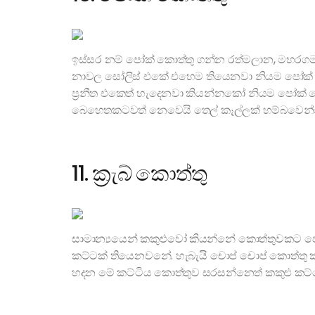
ඉස්සර නම් පෝක් කොත්තු ගන්න රත්මලාන, මහරග
නාවල සෝලිස් එකේ එහෙම තියෙනවා නියම පෝක් කො
ප්‍රනීත එකෙත් හැදෙනවා කියන්නකෝ නියම පෝක් කො
බෙහෙතකටවත් නෙවෙයි තෙල් කෑල්ලක් හම්බවෙන
11. ක්‍රැබ් කොත්තු
සාමාන්‍යයෙන් කකුළුවෝ කියන්නේ කොත්තුවකට පො
කට්ටක් තියෙනවනේ. හැබැයි චොප් චොප් කොත්තු 
හදන මේ කට්ටිය කොත්තුව සරසන්නෙත් කකුළු කට්