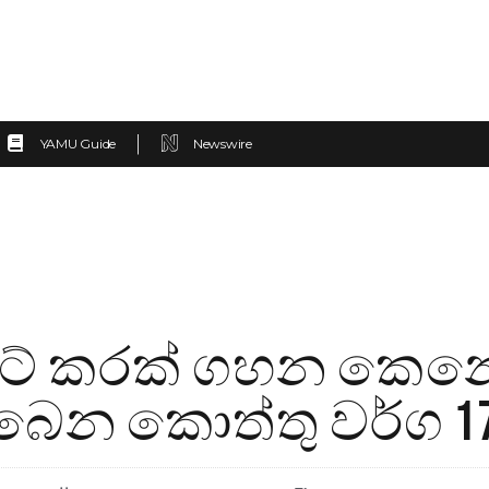
YAMU Guide
Newswire
 කරක් ගහන කෙන
බෙන කොත්තු වර්ග 1