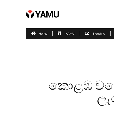
Home
KAMU
Trending
කොළඹ වටේ
ලැ