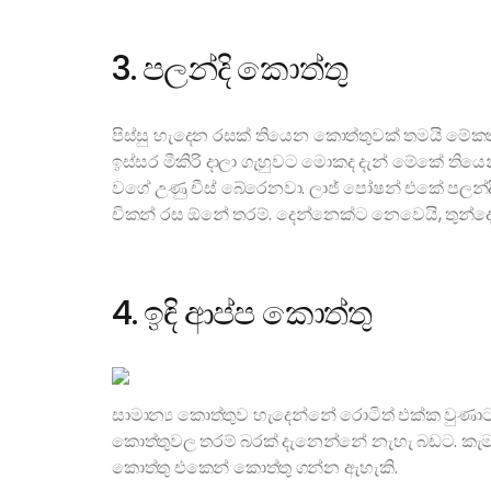
3. පලන්දි කොත්තු
පිස්සු හැදෙන රසක් තියෙන කොත්තුවක් තමයි මේකත
ඉස්සර මීකිරි දාලා ගැහුවට මොකද දැන් මේකේ තියෙ
වගේ උණු චීස් බේරෙනවා. ලාජ් පෝෂන් එකේ පලන්දි
චිකන් රස ඕනේ තරම්. දෙන්නෙක්ට නෙවෙයි, තුන්
4. ඉඳි ආප්ප කොත්තු
සාමාන්‍ය කොත්තුව හැදෙන්නේ රොටිත් එක්ක වුණාට,
කොත්තුවල තරම් බරක් දැනෙන්නේ නැහැ බඩට. කැම
කොත්තු එකෙන් කොත්තු ගන්න ඇහැකි.