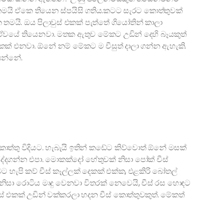
තමයි ඒකෙ තියෙන ස්පයිසි ගතිය.කටට සැරට කොත්තුවක්
යි. ඔය පිලාවුස් එකක් පැත්තේ ගියෝතින් කාලා
යේ තියෙනවා. මතක ඇතුව මේකට උඩින් දෙහි බෑයකුත්
ක් එනවා. ඕනේ නම් මේකට ම චීසුත් දාලා ගන්න ඇහැකි.
ෙන්නේ.
ොත්තු විදියට. හැබැයි ඉතින් කඩේට කිව්වොත් ඕනේ මසක්
රද්දගන්න එපා. මොකක්දෝ හේතුවක් නිසා පෝක් චීස්
හැපි කව් චීස් කෑල්ලක් දෙකක් එක්ක, එළකිරි බෝතල්
 නිසා රොටිය මෘදු වෙනවා විතරක් නෙවෙයි, චීස් රස හොඳට
 එකක් උඩින් වක්කරලා හදන චීස් කොත්තුවකුත්. මේකත්