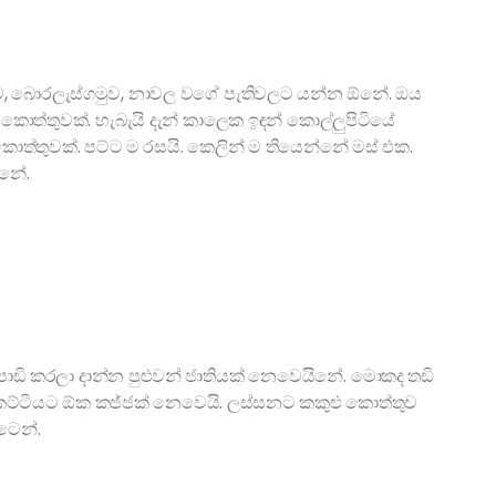
ම, බොරලැස්ගමුව, නාවල වගේ පැතිවලට යන්න ඕනේ. ඔය
ත්තුවක්. හැබැයි දැන් කාලෙක ඉඳන් කොල්ලුපිටියේ
ත්තුවක්. පට්ට ම රසයි. කෙලින් ම තියෙන්නේ මස් එක.
්නේ.
ඩි කරලා දාන්න පුළුවන් ජාතියක් නෙවෙයිනේ. මොකද තඩි
කට්ටියට ඕක කජ්ජක් නෙවෙයි. ලස්සනට කකුළු කොත්තුව
ටෙන්.