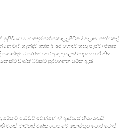
්. සුපිරියට ම හැදෙන්නේ කොල්ලුපිටියේ ප්ලාසා හෝටලේ.
න්නේ චීස්. හැන්දට ගත්ත ම අර හොඳට හදපු පැස්ටා එකක
 කොත්තුවට රෝසට් කරපු කුකුළෙක් ම දානවා. ඒ නිසා
දෙනෙක්ට වුණත් බඩකට පුරවගන්න මේක ඇති.
 මේකට පාවිච්චි වෙන්නේ ඉඳි ආප්ප. ඒ නිසා රොටි
ති මසක් මාළුවක් එක්ක ගහපු මේ කොත්තුව චොප් චොප්