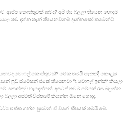
ුවට, ආප්ප කොත්තුවක් කමුද? අපි රස බලලා තියෙන හොඳම
 ඔයාල තව දන්න තැන් තියෙනවනම් දාන්නකෝ කමෙන්ට්
තියෙනවද වොෆල් කොත්තුවක්? මේක තමයි මෑතකදී කොළඹ
දානේ ෆුඩ් ස්ටේෂන් එකේ තියෙනවා “ද වොෆල් ඉන්ක්” කියලා
 මේ කොත්තුව හැදෙන්නේ. අපටත් තවම මේකේ රස බලන්න
ාලා බලලා අපටත් විස්තරේ කියන්න ඕනේ හොඳද.
 වර්ග එක්ක ගන්න පුළුවන්. ඒ වගේ කීපයක් තමයි මේ.