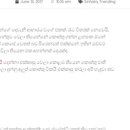
June 13, 2017
10:16 am
Sinhala
,
Trending
්ගේ දෙවැනි ආහාරය වගේ එකක්. රෑට විතරක් නෙවෙයි,
ම හේතුව වෙලා තියෙන්නේ කොත්තු ගන්න ළඟපාත ඕනේ
ණේ කෙසේ වෙතත් බඩ පිරෙනවත් එක්කනේ. ඉතින් ඔච්චර
යැවිලා තියෙන එක අහන්නත් දෙයක්ද.
යි
දෙන්නා එක්කාසු වෙලා කොළඹ තියෙන කොත්තු ජාති
ා දුන්නු අලුත් කොත්තු ටිකයි එක්කාසු කරලා අපි හැදුවා තව
ක් කන්න ඇත්තන්? උණු ප්ලේන්ටියකුත් තියෙනවනම්