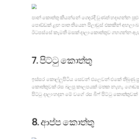
පාන් කොත්තු කියන්නේ ගෙදරදී වුණත් හදාගන්න පුළ
පොඩ්ඩක් ළඟ පාත තියෙන පිලාවුස් එකකින් අහලා
ඊටපස්සේ කැමති මසක් දාලා කොත්තුව ගහගන්න ඇහ
7. පිට්ටු කොත්තු
ඉස්සර කොල්ලුපිටිය සෙවන් එලෙවන් එකේ තිබුණු ප්‍රස
කොත්තුවක් රස බලපු කාලපයක් මතක නැහැ. ගොඩක් 
පිට්ටු දාලා හදන මේ වගේ රස බීෆ් පිට්ටු කොත්තු
8. ආප්ප කොත්තු