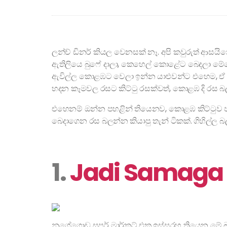
ලන්ච් ඩිනර් කියල වෙනසක් නෑ. අපි කවුරුත් ආසය
ඇතිලියෙ බුෆේ දාලා, කෙහෙල් කොළේට බෙදලා මේ
ඇවිල්ල කොළඹට වෙලා ඉන්න යාළුවන්ට එහෙම, ඒ 
හදන කෑමවල රසට කිට්ටු රසක්වත්, කොළඹ දි රස
එහෙනම් ඔන්න පහළින් තියෙනව, කොළඹ කිට්ටුව 
බෙදාගෙන රස බලන්න කියාපු තැන් ටිකක්. ගිහිල්ල
1.
Jadi Samag
නුගේගොඩ සුපර් මාර්කට් එක ඉස්සරහ තියෙන මේ බත