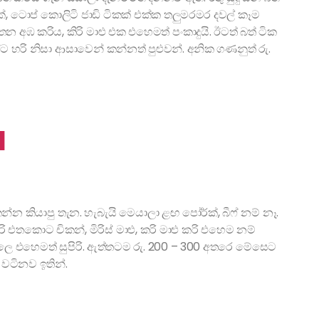
්, ටොප් කොලිටි ජාඩි ටිකක් එක්ක තලුමරමර දවල් කෑම
අඹ කරිය, කිරි මාළු එක එහෙමත් පංකාදුයි. ඊටත් බත් ටික
ි නිසා ආසාවෙන් කන්නත් පුළුවන්. අනික ගණනුත් රු.
a
්න කියාපු තැන. හැබැයි මෙයාලා ළඟ පෝර්ක්, බීෆ් නම් නෑ.
තකොට චිකන්, මිරිස් මාළු, කරි මාළු කරි එහෙම නම්
එහෙමත් සුපිරි. ඇත්තටම රු. 200 – 300 අතරෙ මේසෙට
ටිනව ඉතින්.