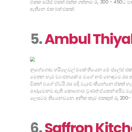
එකක සයිස් එකත් එක්ක ගත්තාම රු. 300 – 450ට පා
ඇතිනෙ එක බත් එකක්.
5.
Ambul Thiya
නුගේගොඩ හයිලෙවල් එකේ තියෙන මේ ප්ලේස් එකත්
මෙතන හැම ව්‍යංජනයක් ම වගේ නම් හොඳටම රස නෑ.
චිකන් වගේ ඒවයි රස මදි. වැඩේ කියන්නෙ ඒකත් 
මාරුවෙනව ඇති. කොහොම වුණත් ඒකෙන් අපිට වැඩ
ලෙසටම තියෙනවනෙ. අනික කෑම එකකුත් රු. 200- 
6.
Saffron Kitc