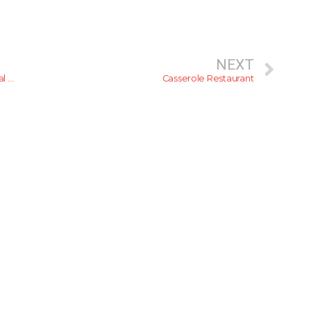
NEXT
YAMU Loves: Thick Cut Fries + Iced Tea at The Original Rocket Burger
Casserole Restaurant