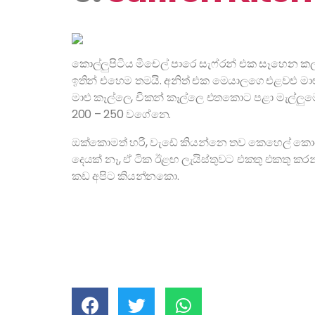
කොල්ලුපිටිය මිචෙල් පාරෙ සැෆ්රන් එක සෑහෙන කල
ඉතින් එහෙම තමයි. අනිත් එක මෙයාලගෙ එළවළු ම
මාළු කෑල්ලෙ, චිකන් කෑල්ලෙ එතකොට පළා මැල්ලුමෙ
200 – 250 වගේනෙ.
ඔක්කොමත් හරි, වැඩේ කියන්නෙ තව කෙහෙල් කොළේ 
දෙයක් නෑ, ඒ ටික ඊළඟ ලැයිස්තුවට එකතු එකතු ක
කඩ අපිට කියන්නකො.