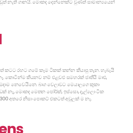
ඩුත් නැති ගානයි. මොකද දෙන්නෙක්ට වුණත් සාමාන්‍යයෙන්
l
 කටට රහට ගමේ කෑම ටිකක් කන්න කියාපු තැන. හැබැයි
 කොටින්ම කියනව නම් එළවළු සමහරක් ජාතියි මාළු,
හැමදාම නෙවෙයිනෙ. බාග වෙලාවට මෙයාලගෙ කුකා
ක් නෑ, මොකද මෙතන පෝර්ක්, ඉස්සො, දැල්ලො ටික
300 අතරෙ නිසා පොකට් එකටත් අවුලක් ම නෑ.
hens