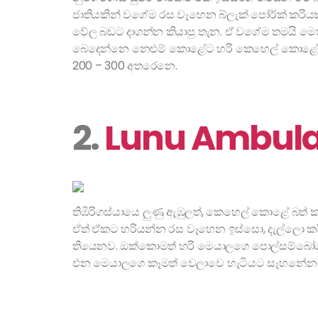
ජාතියකින් වගේම රස වෑහෙන බ්ලැක් පෝර්ක් කරියක
වේල බඩට දාගන්න කියාපු තැන. ඒ වගේම තමයි මෙතන 
බෙදෙන්නෙ නෙළුම් කොළේට හරි කෙහෙල් කොළේට හර
200 – 300 අතරෙනෙ.
2.
Lunu Ambul
තිඹිරිගස්යායෙ ලුණු ඇඹුලත්, කෙහෙල් කොළේ බත් කන
ඒත් ඒකට හරියන්න රස වෑහෙන ඉස්සො, දැල්ලො කරි එ
තියෙනව. ඔක්කොමත් හරි මෙයාලගෙ පොල්සම්බෝලෙ 
එන මෙයාලගෙ කෑමත් වෙලාවෙ හැටියට සෑහනේන ව