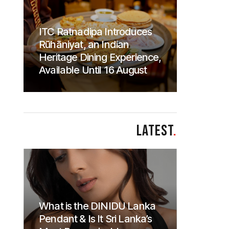
ITC Ratnadipa Introduces
Rūhāniyat, an Indian
Heritage Dining Experience,
Available Until 16 August
LATEST
.
What is the DINIDU Lanka
Pendant & Is It Sri Lanka’s