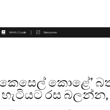
YAMU Guide
Newswire
කෙසෙල් කොළේ’ බතක්
 හැටියට රස බලන්න, 