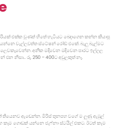
se
න් කරියක් එක්ක වුණත් හිතේ හැටියට බෙදාගෙන කන්න කියාපු
යෙන්නෙ වැල්ලවත්ත ස්ටේෂන් රෝඩ් එකේ. බැලු බැල්මට
ලෙවකැවෙන්න. අනික මදිවෙන මදිවෙන පාරට ඉල්ලල
් එන නිසා… රු. 250 – 400ට අවුලකුත් නෑ.
් තියෙනව ඇඬෙන්න. මිරිස් තුනපහ වගේ ම ලුණු ඇඹුල්
 කෑම ගොඩක් යන්නෙ ජැෆ්නා ස්ටයිල් එකට. ඊටත් කෑම