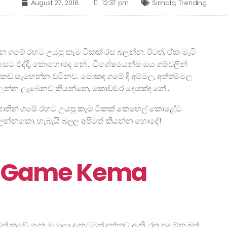
August 27, 2018
12:37 pm
Sinhala
,
Trending
ිනෙ ගමේ රහට උයපු කෑම ටිකක් රස බලන්න. ඊටත්, ඒක මැටි
සෙට එද්දි, කොහොමද නේ… විශේෂයෙන්ම ඔය ගම්වලින්
කඩ සෑහෙන්න වටිනව. මොකද ගමේ දි අම්මල, අත්තම්මල
 බලන්න ලැබෙනව කියන්නෙ, කොච්චර දෙයක්ද නේ…
පාතින් ගමේ රහට උයපු කෑම ටිකක් කෙහෙල් කොළේට
 බලන්නකො. හැබැයි බලල අපිටත් කියන්න හොඳේ!
a Game Kema
් කඩේ ගැන ඔයාලා දැනටමත් දන්නව ඇති. රතු සුදු ඕන බත්