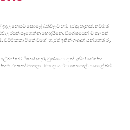
් ඉඳල නෙළුම් කොළේ බත්වලට නම් දරාපු තැනක්. තවමත්
ාළුවල රසත් සෑහෙන්න හොඳයිනෙ. විශේෂයෙන් ම තලපත්
, වට්ටක්කා ටිකේ වගේ. හැරත් ඉතින් ගණන් යන්නෙත් රු.
බත් කට ටිකක් ඉතුරු වුණානෙ. දැන් ඉතින් කරන්න
රන්නම්. එතකන් ඔයාලා… ඔයාලා දන්න කෙහෙල් කොළේ බත්