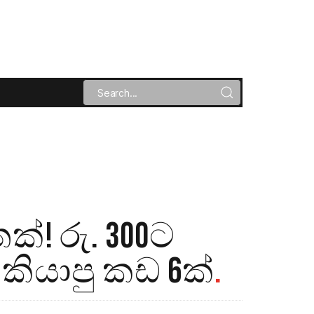
! රු. 300ට
කියාපු කඩ 6ක්
.