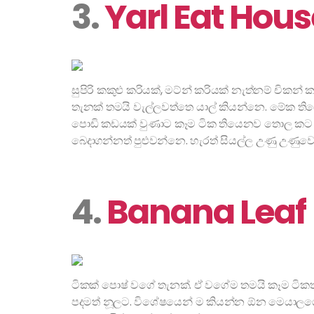
3.
Yarl Eat Hou
සුපිරි කකුළු කරියක්, මට්න් කරියක් නැත්නම් චික
තැනක් තමයි වැල්ලවත්තෙ යාල් කියන්නෙ. මේක ති
පොඩි කඩයක් වුණාට කෑම ටික තියෙනව තොල කට 
බෙදාගන්නත් පුළුවන්නෙ. හැරත් සියල්ල උණු උණුවෙන
4.
Banana Leaf
ටිකක් පොෂ් වගේ තැනක්. ඒ වගේම තමයි කෑම ටිකත
පදමත් නූලට. විශේෂයෙන් ම කියන්න ඕන මෙයාලගෙ