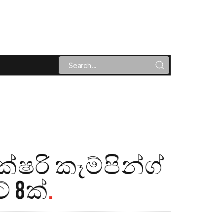
රි කෑම්පින්ග්
් 8ක්
.