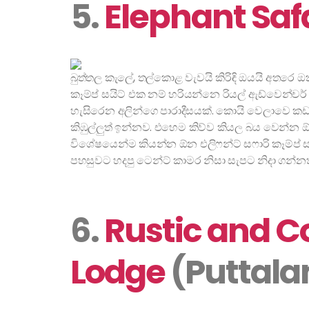
5.
Elephant Saf
බුත්තල කැලේ, තල්කොළ වැවයි කිරිඳි ඔයයි අතරෙ ඔ
කෑම්ප් සයිට් එක නම් හරියන්නෙ රියල් ඇඩ්වෙන්චර
හැසිරෙන අලින්ගෙ පාරාදීසයක්. කොයි වෙලාවෙ කඩා
කිඹුල්ලුත් ඉන්නව. එහෙම කිව්ව කියල බය වෙන්
විශේෂයෙන්ම කියන්න ඕන එලිෆන්ට් සෆාරි කෑම්ප් සය
පහසුවට හදපු ටෙන්ට් කාමර නිසා සැපට නිදා ගන්නත
6.
Rustic and C
Lodge
(Puttal