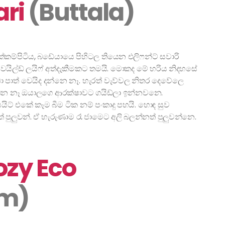
ari
(Buttala)
ක්කම්පිටිය, බඩේයායෙ පිහිටල තියෙන එලිෆන්ට් සවාරි
් වයිල්ඩ් ලයිෆ් අත්දැකීමකට තමයි. මොකද මේ හරිය නිදහසේ
 පාත් වෙයිද දන්නෙ නෑ. හැරත් වැව්වල නිතර දෙවේලෙ
න ඕන නෑ ඔයාලගෙ ආරක්ෂාවට ගයිඩ්ලා ඉන්නවනෙ.
ිට් එකේ කෑම බීම ටික නම් පංකාදු පහයි. හොඳ සුව
් පුලුවන්. ඒ හැරුණාම රෑ ජාමෙට අලි බලන්නත් පුලුවන්නෙ.
ozy Eco
am)