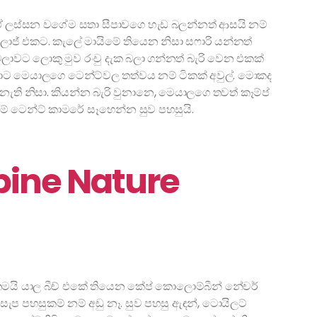
 ඒ ලස්සන වගේම සතා සීපාවගෙ හැඩ බලන්නත් ආසයි නම්
ොජ් එකට. කැලේ මායිමේ තියෙන නිසා සෆාරි යන්නත්
ෙලාවට ලොකු මුව රංචු දැක බලා ගන්නත් බැරි වෙන එකක්
 වුනාට මෙයාලගෙ ටෙන්ට්වල තත්වය නම් ටිකක් අවුල්. මොකද
 නැති නිසා. කියන්න බැරි වුනානෙ, මෙයාලගෙ තවත් කෑම්ප්
ම් ටෙන්ට් කාමරේ සෑහෙන්න සුව පහසුයි.
ine Nature
නක් තමයි යාල බීච් එකේ තියෙන කේප් කොලොම්බීන් නේචර්
සැප පහසුකම් නම් අඩු නෑ. සුව පහසු ඇඳන්, ටොයිලට්