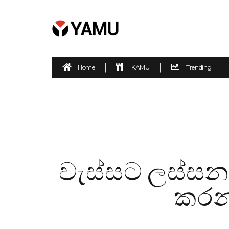
Home
KAMU
Trending
වැස්සට ලස්සන
කරන්