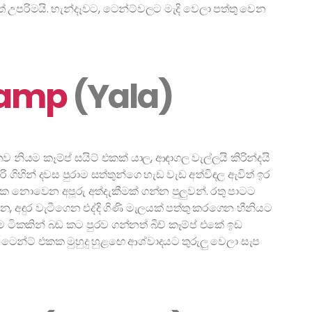
 උපරිමයි. හැන්දෑවට, ටෙන්ට්වලට මැදි වෙලා පත්තු වෙන
Camp
(Yala)
ියම කෑම්ප් සයිට් එකක් යාල, ආඳාගල වැල්ලයි කිරින්දයි
රි ගිහින් දවස පුරාම සත්තුන්ගෙ හැඩ වැඩ අත්විඳල ඇවිත් ඉර
 නොවෙන අපූරු අත්දැකීමක් ගන්න පුලුවන්. රතු පාටට
 අඳුර වැටීගෙන එද්දි ගිණි මැලයක් පත්තු කරගෙන හීනියට
ටිකකින් බඩ කට පුරව ගන්නත් බීච් කෑම්ප් එකේ ඉඩ
ෙන්ට් එකක මුහුදු හුළඟෙ ආශ්වාදයට තුරුලු වෙලා සැප