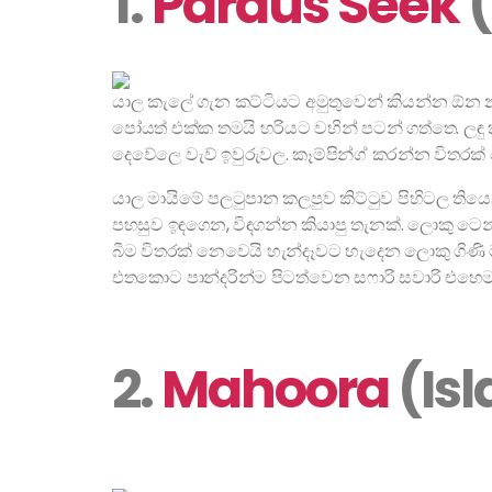
1.
Pardus Seek
(
යාල කැලේ ගැන කට්ටියට අමුතුවෙන් කියන්න ඕන
පෝයත් එක්ක තමයි හරියට වහින් පටන් ගත්තෙ. ලඳු කැ
දෙවේලෙ වැව් ඉවුරුවල. කෑම්පින්ග් කරන්න විතරක්
යාල මායිමේ පලටුපාන කලපුව කිට්ටුව පිහිටල තියෙන ප
පහසුව ඉඳගෙන, විඳගන්න කියාපු තැනක්. ලොකු ටෙ
බීම විතරක් නෙවෙයි හැන්දෑවට හැදෙන ලොකු ගිණි 
එතකොට පාන්දරින්ම පිටත්වෙන සෆාරි සවාරි එහෙම
2.
Mahoora
(Is