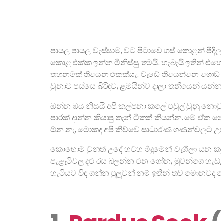
පායල පායල වැස්සාම, වට පිටාවෙ ගස් කොළන් පී
කොළ එක්ක ඉන්න මිනිස්සු තමයි. හැබැයි ඉතින් එහ
තහනමක් තියෙන එකක්යැ. වැඩේ තියෙන්නෙ ගොඩ ද
වුනාට පස්සෙ බිරිඳව, ළමයින්ව දාලා තනියෙන් යන්නත
ඔන්න ඔය නිසයි අපි කල්පනා කලේ පවුල් වුනු නොවු
පාරක් දාන්න කියාපු තැන් ටිකක් කියන්න. මේ ඒක
ඕන නෑ, මොකද අපි කිව්වෙ සාධාරණ ගණන්වලට උපරිම
කොහොම වුනත් උදේ හවහ මීදුමෙන් වැහිලා යන කඳු මු
පැළෑටිවල දළු රස බලන්න එන ගෝන, මුවන්ගෙ හැඩ, 
හැටියට විඳ ගන්න පුලුවන් නම් ඉතින් තව මොනවද