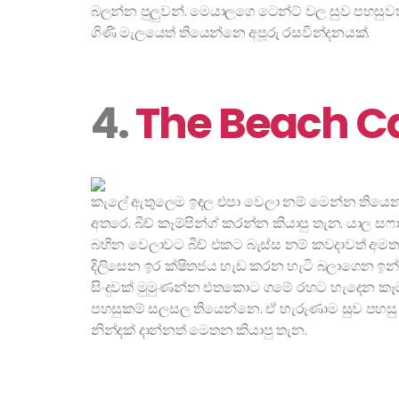
බලන්න පුලුවන්. මෙයාලගෙ ටෙන්ට් වල සුව පහසුවත්
ගිණි මැලයෙත් තියෙන්නෙ අපූරු රසවින්දනයක්.
4.
The Beach 
කැලේ ඇතුලෙම ඉඳල එපා වෙලා නම් මෙන්න තියෙනව න
අතරෙ. බීච් කෑම්පින්ග් කරන්න කියාපු තැන. යාල සෆා
බහින වෙලාවට බීච් එකට බැස්ස නම් කවදාවත් අමතක
දිලිසෙන ඉර ක්ෂිතජය හැඩ කරන හැටි බලාගෙන ඉන්න,
සිංදුවක් මුමුණන්න එතකොට ගමේ රහට හැදෙන කෑම 
පහසුකම් සලසල තියෙන්නෙ. ඒ හැරුණාම සුව පහසු ට
නින්දක් දාන්නත් මෙතන කියාපු තැන.