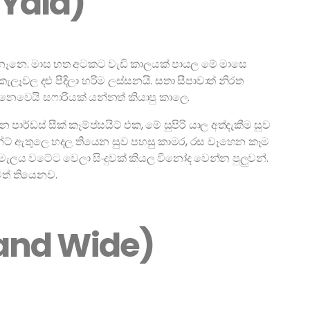
Yala)
 නෑනෙ. මාස හත අටකට වැඩි කාලයක් පායල මේ මාසෙ
ලෑවල දළු පීදිලා හරිම ලස්සනයි. සතා සීපාවාත් නිරත
 නෙවෙයි සෆාරියක් යන්නත් කියාපු කාලෙ.
ාර්ඩස් සීක් කෑම්ප්සයිට් එක, මේ සුපිරි යාල අත්දැකීම සුව
න්ට් ඇතුලෙ හදල තියෙන සුව පහසු කාමර, රස වෑහෙන කෑම
මැලය වටේට වෙලා සිංදුවක් කියල විනෝද වෙන්න පුලුවන්.
ත් තියෙනව.
land Wide)