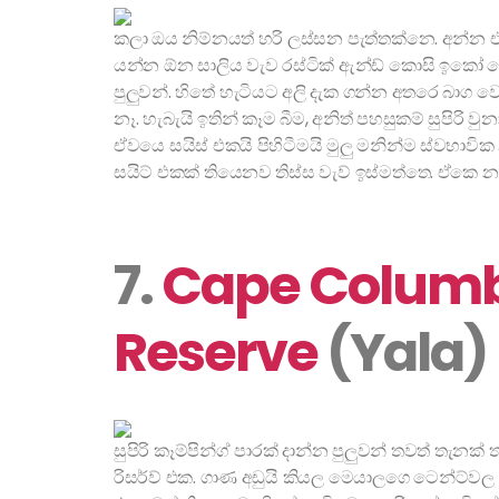
කලා ඔය නිම්නයත් හරි ලස්සන පැත්තක්නෙ. අන්න
යන්න ඕන සාලිය වැව රස්ටික් ඇන්ඩ් කොසි ඉකෝ ල
පුලුවන්. හිතේ හැටියට අලි දැක ගන්න අතරෙ බාග ව
නෑ. හැබැයි ඉතින් කෑම බීම
, අනිත් පහසුකම් සුපිරි
ඒවයෙ සයිස් එකයි පිහිටීමයි මුලු මනින්ම ස්වභාවික
සයිට් එකක් තියෙනව තිස්ස වැව් ඉස්මත්තෙ. ඒකෙ න
7.
Cape Columb
Reserve
(Yala)
සුපිරි කෑම්පින්ග් පාරක් දාන්න පුලුවන් තවත් තැ
රිසර්ව් එක. ගාණ අඩුයි කියල මෙයාලගෙ ටෙන්ට්වල 