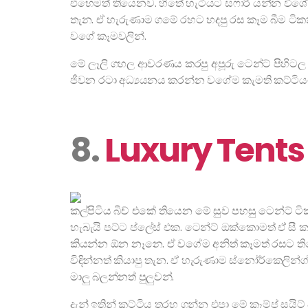
එහෙමත් තියෙනව. හිතේ හැටියට සෆාරි යන්න විශේෂ
තැන. ඒ හැරුණාම ගමේ රහට හදපු රස කෑම බීම ටිකකින
වගේ කෑමවලින්.
මේ ලෑලි ගහල ආවරණය කරපු අපූරු ටෙන්ට් පිහිටල 
ජීවන රටා අධ්‍යයනය කරන්න වගේම කැමති කට්ටියට 
8.
Luxury Tents 
කල්පිටිය බීච් එකේ තියෙන මේ සුව පහසු ටෙන්ට් 
හැබැයි පට්ට ප්ලේස් එක. ටෙන්ට් ඔක්කොමත් ඒ සී ක
කියන්න ඕන නෑනෙ. ඒ වගේම අනිත් කෑමත් රසට තිය
විඳින්නත් කියාපු තැන. ඒ හැරුණාම ස්නෝර්කෙලින්ග්
මාලු බලන්නත් පුලුවන්.
දැන් ඉතින් කට්ටිය තරහ ගන්න එපා මේ කෑම්ප් සයි