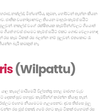
සිංහරාජ, නක්ල්ස්, මින්නේරිය, කුමන, හෝර්ටන් තැන්න කියන
. ජාතික වනෝද්‍යානවල තියෙන මාහූරා කෑම්ප් සයිට්
න පුලුවන්. නකල්ස් වගේ රක්ෂිතයක කෑම්පින්ග්වලට ගියොත්
ොම ගියත් හවස් ජාමෙට කෑම්ප් සයිට් එකට ගොඩ වෙලා හොඳ
 රස කෑම ටිකක් රස බලන්න නම් පුලුවන්. එතකොට රෑ
ියන්න බැරි කමකුත් නෑ.
ris
(Wilpattu)
යාල කැලේ මායිමෙයි විල්පත්තු, පහළ මාරගහ වැව
ිට් දෙකත් සුව පහසුව කෑම්පින්ග් කරන්න කියාපු තැන්.
ලවර්ස්ලට එහෙම නියමෙටම ගැලපෙනව. දවස තිස්සෙ මුලු
වෙන්න රස ජූස් එකක්, ගමේ රහට කෑම ටිකක් එහෙමත් රස