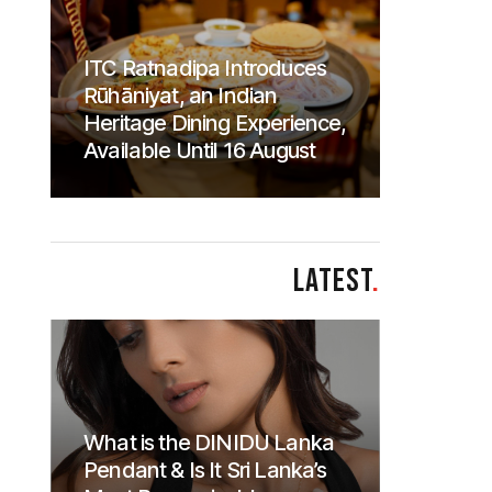
ITC Ratnadipa Introduces
Rūhāniyat, an Indian
Heritage Dining Experience,
Available Until 16 August
LATEST
.
What is the DINIDU Lanka
Pendant & Is It Sri Lanka’s