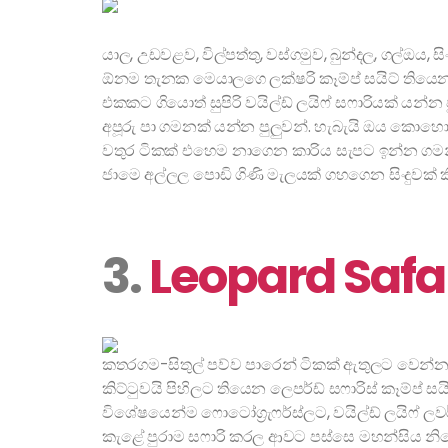
යාල, උඩවළව, විල්පත්තු, වස්ගමුව, බුන්දල, ගල්ඔය, 
ඕනම තැනක මෙයාලගෙ ලක්ෂරි කෑම්ප් සයිට් තියෙනව
එකකට ගියොත් සුපිරි වයිල්ඩ් ලයිෆ් සෆාරියක් යන්
අපූරු පා ගමනක් යන්න පුලුවන්. හැබැයි ඔය කොහ
වතුර ටිකක් එහෙම නාගෙන කාරිය සැපට ඉන්න ගමන්
ජාමෙ අල්ලල පොඩි ගිණි මැලයක් ගහගෙන සිංදුවක් ක
3.
Leopard Safa
කතරගම-සිතුල් පව්ව පාරෙන් ටිකක් ඇතුලට වෙන්න 
කිට්ටුවයි පිහිලට තියෙන ලෙපර්ඩ් සෆාරිස් කෑම්ප් සය
විශේෂයෙන්ම ෆොටෝග්‍රැෆර්ස්ලට, වයිල්ඩ් ලයිෆ් 
කැළේ පුරාම සෆාරි කරල ආවට පස්සෙ මහන්සිය නි