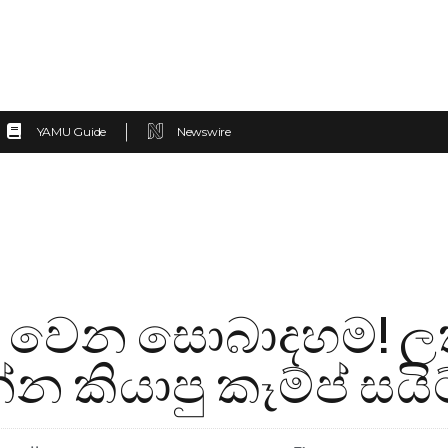
YAMU Guide
Newswire
 වෙන සොබාදහම! ලක්ෂ
න කියාපු කෑම්ප් සයිට