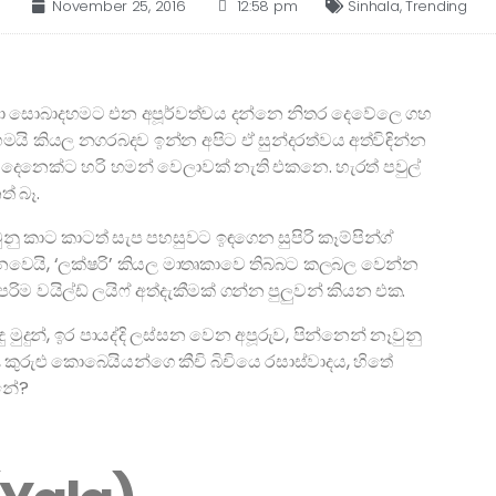
November 25, 2016
12:58 pm
Sinhala
,
Trending
දිලා සොබාදහමට එන අපූර්වත්වය දන්නෙ නිතර දෙවේලෙ ගහ
ෙමයි කියල නගරබදව ඉන්න අපිට ඒ සුන්දරත්වය අත්විඳින්න
ෙනෙක්ට හරි හමන් වෙලාවක් නැති එකනෙ. හැරත් පවුල්
් බෑ.
නු කාට කාටත් සැප පහසුවට ඉඳගෙන සුපිරි කෑම්පින්ග්
 නෙවෙයි, ‘ලක්ෂරි’ කියල මාතෘකාවෙ තිබ්බට කලබල වෙන්න
 වයිල්ඩ් ලයිෆ් අත්දැකීමක් ගන්න පුලුවන් කියන එක.
දුන්, ඉර පායද්දි ලස්සන වෙන අපූරුව, පින්නෙන් නෑවුනු
කුරුළු කොබෙයියන්ගෙ කීචි බිචියෙ රසාස්වාදය, හිතේ
 නේ?