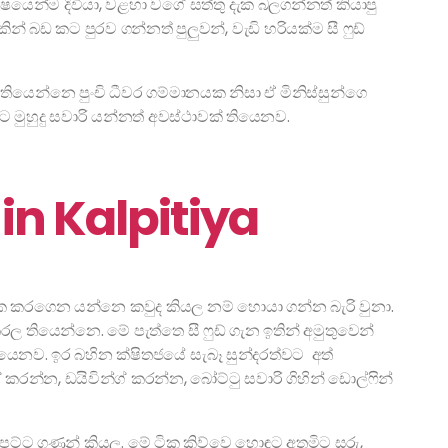
යෙන්ම දිවියා, වළහා වගේ සත්තු දැක බලගන්නත් කියාපු
් බඩ කට පුරව ගන්නත් පුලුවන්, වැඩි හරියක්ම සී ෆුඩ්
තියෙන්නෙ පුංචි ධීවර ගම්මානයක නිසා ඒ මිනිස්සුන්ගෙ
මුහුදු සවාරි යන්නත් අවස්ථාවක් තියෙනව.
in Kalpitiya
ටික කරගෙන යන්නෙ කවුද කියල නම් හොයා ගන්න බැරි වුනා.
රල තියෙන්නෙ. මේ පැත්තෙ සී ෆුඩ් ගැන ඉතින් අමුතුවෙන්
ෙනව. ඉර බහින ක්ෂිතජයේ සැබෑ සුන්දරත්වට අත්
 කරන්න, ඩයිවින්ග් කරන්න, බෝට්ටු සවාරි ගිහින් ඩොල්ෆින්
ට් පට්ට ගණන් කියල. මේ ටික කිව්වෙ හොඳට අතමිට සරු,