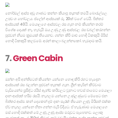
නෝර්මල් ආප්ප අඩු ගාණට කන්න කියාපු තැනක් තමයි බොරැල්ලෙ
උපවංශ හෝටලය. ප්ලේන් ආප්පයක් රු. 20ක් වගේ වෙයි. බිත්තර
ආප්පයක් 40යි. මෙයාලගෙ ආප්පවල රස ගැන නම් කියන්න තරම්
විශේෂ දෙයක් නෑ. හැබැයි ඔය උණු උණු ආප්පවල රස ඩබල් කරගන්න
පුළුවන් නියම ක්‍රමයක් තියෙනව. ගන්න කිරි මාළු හොදි ටිකකුයි මිරිස්
හොදි ටිකකුයි කලවමේ. අරන් කාලා බලන්නකෝ. හැමදාම කයි.
7.
Green Cabin
ඔන්න අපි අන්තිමටත් කියන්න යන්නෙ හොඳ කිරි රහට හැදෙන
ආප්පයක් රස බලන්න පුළුවන් තැනක් ගැන. ග්‍රීන් කැබින් කිව්වාම
වැඩියෙන්ම ප්‍රසිද්ධ රයිස් ඇන්ඩ් කරිවලට වුනාට හවස් ජාමෙට මෙයාලා
දාන ආප්පත් හරිම රසයි. නැගලම යන්නෙ උණුඋණුවෙ මේසෙට එන
බිත්තර ආප්ප. කන් දෙකෙන් දුම් දාන සැරක් තියෙන ලුණු මිරිසත් එක්ක
ඒව නැගල යන්නෙ හිතා ගන්න බැරි විදියට. ඒ හැරුණාම මෙයාලගෙ
මස් හොදි එක්කත් මේ උණු උණු ආප්ප මරුවට පෑහෙනව. ලොකු