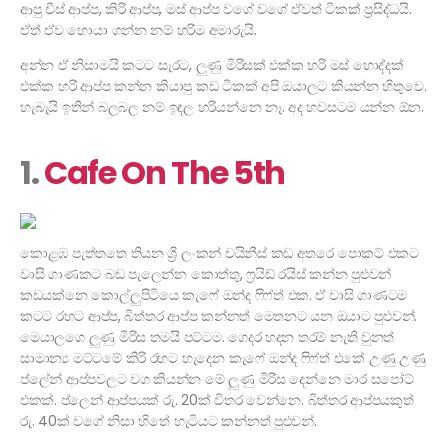
ආපු චීස් ආප්ප, කිරි ආප්ප, මස් ආප්ප වගේ වගේ ඒවත් ටිකක් ප්‍රසිද්ධයි.
ඒත් ඒව හොයා ගන්න නම් හරිම අමාරුයි.
අන්න ඒ නිසාමයි කටට සැරට, ලුණු මිරිසක් එක්ක හරි මස් හොද්දක්
එක්ක හරි ආප්ප කන්න කියාපු කඩ ටිකක් අපි ඔයාලට කියන්න හිතුවෙ.
හැබැයි ඉතින් බලබල නම් ඉඳල හරියන්නෙ නෑ. අද හවසටම යන්න ඕන.
1.
Cafe On The 5th
කොළඹ පැත්තතෙ තියන ශ්‍රී ලංකන් චයිනීස් කඩ අතරෙ පොකට් එකට
වාසි ගාණකට බඩ පැලෙන්න කොත්තු, ෆ්‍රයිඩ් රයිස් කන්න පුළුවන්
කඩයක්නෙ කොල්ලුපිටියෙ කැෆේ ඔන්ද ෆිෆ්ත් එක. ඒ වාසි ගාණටම
කටට රහට ආප්ප, බිත්තර ආප්ප කන්නත් මෙතනට යන ඔයාට පුළුවන්.
මෙයාලගෙ ලුණු මිරිස තමයි පට්ටම. ගෙදර හදන තරම් නැති වුනත්
සාමාන්‍ය මට්ටමේ කිරි රහට හැදෙන කැෆේ ඔන්ද ෆිෆ්ත් එකේ උණු උණු
ප්ලේන් ආප්පවලට වග කියන්න මේ ලුණු මිරිස දෙන්නෙ මාර සපෝට්
එකක්. ප්ලෙන් ආප්පයක් රු. 20ක් විතර වෙන්නෙ. බිත්තර ආප්පයකුත්
රු. 40ක් වගේ නිසා හිතේ හැටියට කන්නත් පුළුවන්.