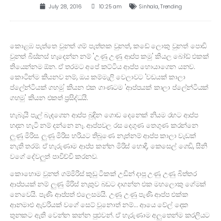
July 28, 2016
10:25 am
Sinhala
,
Trending
කොළඹ පැත්තෙ වුනත් ගම් පැත්තක වුනත්, කඩේ ලොකු වුනත් පොඩි
වුනත් බිස්නස් හැදෙන්න නම් 'උණු උණු ආප්ප කමු' කියල බෝඩ් එකක්
තියෙන්නම ඕන. ඒ තරමට අපේ කට්ටිය ආප්ප හොයාගෙන යනව.
කොටින්ම කියනව නම්, ඔය කම්මැලි වෙලාවට 'වඩයක් කාලා
ප්ලේන්ටියක් ගහමු' කියන එක ගාණටම 'ආප්පයක් කාලා ප්ලේන්ටියක්
ගහමු' කියන එකත් ප්‍රසිද්ධයි.
හැබැයි පැල් බැඳගෙන ආප්ප බුදින ගොඩ දෙනෙක් නියම රහට ආප්ප
හදන හැටි නම් දන්නෙ නෑ. ආප්පවල රස දෙගුණ තෙගුණ කරන්නෙ
ලුණු මිරිස. ලුණු මිරිස හරියට තිබුණෙ නැත්නම් ආප්ප කාලා වැඩක්
නැති තරම්. ඒ හැරුණාම ආප්ප කන්න මිරිස් හොදි, කෙසෙල් ගෙඩි, සීනි
වගේ දේවලුත් පාවිච්චි කරනව.
කොහොම වුනත් ගම්මිරිස් කුඩු ටිකක් උඩින් දාපු උණු උණු බිත්තර
ආප්පයක් නම් ලුණු මිරිස් නැතුව බඩට දාගන්න එක මහලොකු ගේමක්
නෙවෙයි. පැණි ආප්පත් එලෙසමයි. උණු උණු පැණි ආප්ප එක්ක
ආනමාළු ඇවරියක් වගේ සෙට් වුනොත් නම්… ආයෙ වේල් දෙක
තුනකට ඇති වෙන්න කන්න පුළුවන්. ඒ හැරුණාම අලුතෙන්ම කරලියට