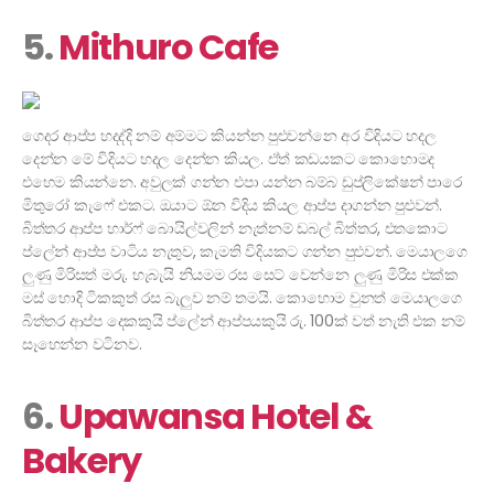
5.
Mithuro Cafe
ගෙදර ආප්ප හදද්දි නම් අම්මට කියන්න පුළුවන්නෙ අර විදියට හදල
දෙන්න මේ විදියට හදල දෙන්න කියල. ඒත් කඩයකට කොහොමද
එහෙම කියන්නෙ. අවුලක් ගන්න එපා යන්න බම්බ ඩුප්ලිකේෂන් පාරෙ
මිතුරෝ කැෆේ එකට. ඔයාට ඕන විදිය කියල ආප්ප දාගන්න පුළුවන්.
බිත්තර ආප්ප හාර්ෆ් බොයිල්වලින් නැත්නම් ඩබල් බිත්තර, එතකොට
ප්ලේන් ආප්ප වාටිය නැතුව, කැමති විදියකට ගන්න පුළුවන්. මෙයාලගෙ
ලුණු මිරිසත් මරු. හැබැයි නියමම රස සෙට් වෙන්නෙ ලුණු මිරිස එක්ක
මස් හොදි ටිකකුත් රස බැලුව නම් තමයි. කොහොම වුනත් මෙයාලගෙ
බිත්තර ආප්ප දෙකකුයි ප්ලේන් ආප්පයකුයි රු. 100ක් වත් නැති එක නම්
සෑහෙන්න වටිනව.
6.
Upawansa Hotel &
Bakery