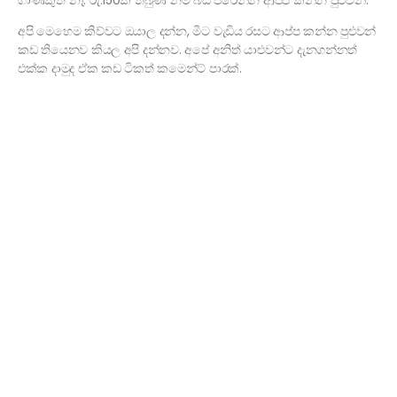
ගාණකුත් නෑ. රු.150ක් තිබුණ නම් බඩ පිරෙන්න ආප්ප කන්න පුළුවන්.
අපි මෙහෙම කිව්වට ඔයාල දන්න, මීට වැඩිය රසට ආප්ප කන්න පුළුවන්
කඩ තියෙනව කියල අපි දන්නව. අපේ අනිත් යාළුවන්ට දැනගන්නත්
එක්ක දාමුද ඒක කඩ ටිකත් කමෙන්ට් පාරක්.