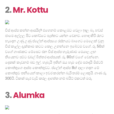
2.
Mr. Kottu
චීස් ආප්ප කන්න ආසයිද? එහෙනම් කොළඹට වෙලා ඉඳල බෑ. හවස්
ජාමෙ අල්ලල පිට කෝට්ටෙ පැත්තට යන්න වෙනව. හොඳ කිරි රහට
හැදෙන උණු උණු ප්ලේන් ආප්පයෙ රස්නයට බාගෙට මෙලෙක් වුනු
චීස් කෑල්ල දැක්කාම කටට කෙල උනන්නෙ ඉබේටම වගේ. රු. 50ක්
වගේ ගාණකට මේසෙට එන චීස් ආප්ප හැරුණාම මෙයාල ලඟ
තියෙනව පට්ට ඩබල් බිත්තර ආප්පයක්. රු. 80ක් වගේ වෙන්නෙ.
දෙකක් කෑවනම් බඩ ෆුල්. හැබැයි ඉතින් ඔය හැම දේම පරාදයි මිස්ටර්
කොත්තුගෙ ආප්ප කොත්තුවට. ප්ලේන් ආප්ප 8ක් දාලා හදන මේ
කොත්තුව තනියෙන් කාලා ඉවර කරන්න බැරි තරම් ලොකුයි. ගාණ රු.
300යි. ටිකක් සැර වැඩි කරල දාගත්ත නම් බයිට් එකටත් මරු.
3.
Alumka