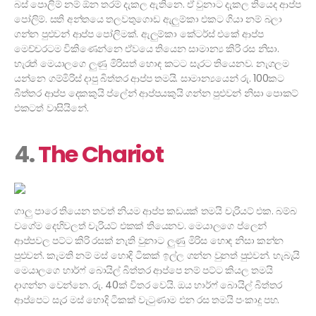
බස් පොලිම් නම් ඕන තරම් දැකල ඇතිනෙ. ඒ වුනාට දැකල තියෙද ආප්ප
පෝලිම්. සති අන්තයෙ තලවතුගොඩ ඇලුම්කා එකට ගියා නම් බලා
ගන්න පුළුවන් ආප්ප පෝලිමක්. ඇලුම්කා කේටර්ස් එකේ ආප්ප
මෙච්චරටම විකිණෙන්නෙ ඒවයෙ තියෙන සාමාන්‍ය කිරි රස නිසා.
හැරත් මෙයාලගෙ ලුණු මිරිසත් හොඳ කටට සැරට තියෙනව. නැගලම
යන්නෙ ගම්මිරිස් දාපු බිත්තර ආප්ප තමයි. සාමාන්‍යයෙන් රු. 100කට
බිත්තර ආප්ප දෙකකුයි ප්ලේන් ආප්පයකුයි ගන්න පුළුවන් නිසා පොකට්
එකටත් වාසියිනේ.
4.
The Chariot
ගාලු පාරෙ තියෙන තවත් නියම ආප්ප කඩයක් තමයි චැරියට් එක. බම්බ
වගේම දෙහිවලත් චැරියට් එකක් තියෙනව. මෙයාලගෙ ප්ලෙන්
ආප්පවල පට්ට කිරි රසක් නැති වුනාට ලුණු මිරිස හොඳ නිසා කන්න
පුළුවන්. කැමති නම් මස් හොදි ටිකක් ඉල්ල ගන්න වුනත් පුළුවන්. හැබැයි
මෙයාලගෙ හාර්ෆ් බොයිල් බිත්තර ආප්පෙ නම් පට්ට කියල තමයි
දාගන්න වෙන්නෙ. රු. 40ක් විතර වෙයි. ඔය හාර්ෆ් බොයිල් බිත්තර
ආප්පෙට සැර මස් හොදි ටිකක් වැටුණාම එන රස තමයි පංකාදු පහ.