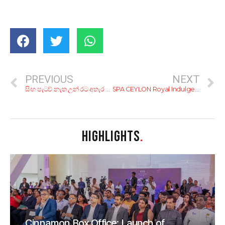
PREVIOUS
NEXT
සිංහ පැටව් නැත උන් රට අතැර ගොසින්?
SPA CEYLON Royal Indulgence
HIGHLIGHTS
.
Cinnamon Box Office: Launch of