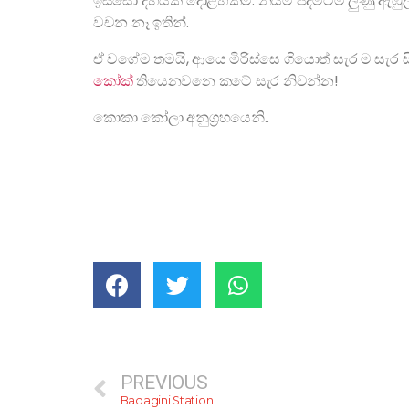
ඉස්සො දහයක් දොළහක්ම. නියම පදමටම ලුණු ඇඹුල්, 
වචන නෑ ඉතින්.
ඒ වගේම තමයි, ආයෙ මිරිස්සෙ ගියොත් සැර ම සැර ස
කෝක්
තියෙනවනෙ කටේ සැර නිවන්න!
කොකා කෝලා අනුග්‍රහයෙනි..
PREVIOUS
Badagini Station