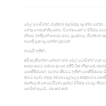
වේල් වොචින්ග්, නැත්නම් තල්මස්සු බලන්න යන්න… 
හේතු ගොඩක් තියෙනව. විශේෂයෙන් ම මිරිස්ස වෙරළ 
නිසාම ඉන්දියන් සාගරය අවට ප්‍රදේශවල ජීවත්වන ත
එහෙදි දැක බලාගන්න පුළුවන්.
හැබැයි ඉතින්…
අපි අද කියන්න යන්නෙ නම් වේල් වොචින්ග් ගැන න
ආපහු ආවට පස්සෙ දවසෙ ඉතිරි ටික නිදහසේ, රසබර විද
පොකිරිස්සො’. එහෙම කිව්වට ඉතින් පොකිරිස්සො ව
කටට සැරට හදාපු ඉස්සො, දැල්ලො, කකුළුවො, පොකිර
තැන්වලත් නෙවෙයිනෙ, සුන්දර මිරිස්ස වෙරළ තීරයට
හෙමින් සැරේ… රස කර කර!