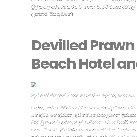
ග්‍රිල් කරල අරගෙන.. රස වෑහෙන බැටර් එකක දවටල, 
දැක්කාම පිස්සු වගේ!
Devilled Prawn 
Beach Hotel an
කූල් කෝක් එකක් එක්ක වෙනස් ම තැනක, වෙනස්ම අ
ගන්න, යන්න ‘මිරිස්ස අයි’ එකට. මොකද ඒකෙ වටපිටා
හොඳටම හොඳයිනෙ. අපි ගත්තෙ එයාලගෙන් ඉස්සො ඩ
ඕන වුණා කට දන්න, කඳුළු පනින්න, මොනව හරි කන්න
ගතිය ටිකක් වැඩි වුණාට මොකද සුපිරිම සැර ඉස්