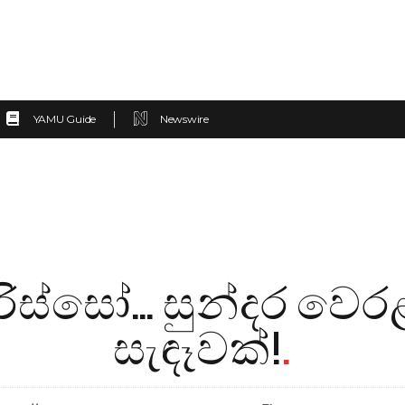
YAMU Guide
Newswire
ිරිස්සෝ… සුන්දර වෙ
සැඳෑවක්!
.