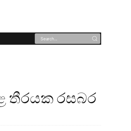
රළ තීරයක රසබර