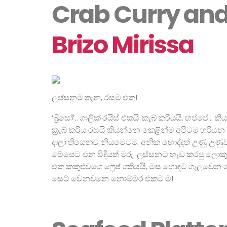
Crab Curry and 
Brizo Mirissa
ලස්සනම තැන, රසම එක!
‘බ්‍රිසෝ’.. ගාලික් රයිස් එකයි කැබ් කරියයි. හප්පේ
ක්‍රැබ් කරිය රසයි කියන්නෙ කෙළින්ම අපිටම හරියන 
දාලා තියෙනව නියමෙටම. අනික හොද්දත් උණු උණුව
මේසෙට එන විදියත් මරු. ලස්සනට හැඩ කරපු ලොකු 
එක කකුළුවගෙ ෆ්‍රෙෂ් ගතියයි, මස හොඳට ගැලවෙන ගති
සෙට් වෙනවනෙ නොම්මර එකට ම!