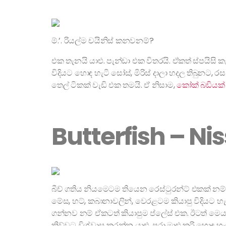
ම්.’. රියල්ම චයිනිස් කනවනම්?
එක තැනයි යාළු. පැන්ඩා එක විතරයි. ඒකත් ස්පයිස
විදියට හොඳ හැටි සෝස්, මිරිස් දාලා හදල තිබුනට, ර
තෙල් ටිකක් වැඩි එක තමයි. ඒ නිසාම,
කෝක් බඩියක්
Butterfish – N
බීච් ගතිය නියමෙටම තියෙන රෙස්ටුරන්ට් එකක් නම
මේස, හට්, කබානාවලින්, වෙරළටම කියාපු විදියට 
ගන්නව නම් ඒකටත් කියාපුම ප්ලේස් එක. ඊටත් මෙය
කිව්වට විශ්වාස කරන්න යාළු, පරා මාළු කූරි හොඳ හැ