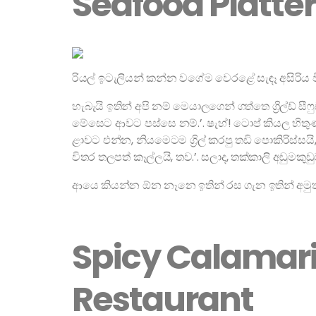
Seafood Platte
රියල් ඉටැලියන් කන්න වගේම වෙරළේ සැඳෑ අසිරිය විඳ
හැබැයි ඉතින් අපි නම් මෙයාලගෙන් ගත්තෙ ග්‍රිල්ඩ්
මේසෙට ආවට පස්සෙ නම්.’. ෂැහ්! ටොප් කියල හිතුණ ඈ
ළාවට එන්න, නියමෙටම ග්‍රිල් කරපු තඩි පොකිරිස්සයි, 
විතර තලපත් කෑල්ලයි, තව.’. සලාද, තක්කාලි අඩුමකුඩ
ආයෙ කියන්න ඕන නෑනෙ ඉතින් රස ගැන ඉතින් අමුත
Spicy Calamar
Restaurant