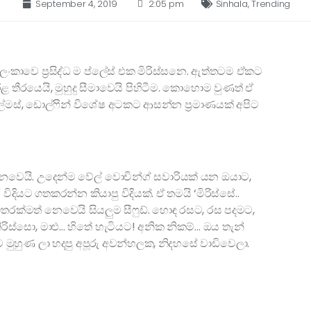
September 4, 2019
2:05 pm
Sinhala
,
Trending
ලංකාවෙ ප්‍රසිද්ධ ම ප්ලේස් එක මිරිස්සනෙ. ඇත්තටම ඒකට
තීරයෙයි, මුහුදු සීමාවෙයි පිහිටීම. කොහොම වුණත් ඒ
ල්මස්, ඩොල්ෆින් විශේෂ අටකට ආසන්න ප්‍රමාණයක් අපිට
ෙවෙයි. උදෙන්ම වේල් වොචින්ග් සවාරියක් යන ඔයාට,
ියට ගතකරන්න කියාපු විදියක්. ඒ තමයි ‘මිරිස්සේ..
ිතරක්මත් නෙවෙයි සියලුම සීෆුඩ්. හොඳ රසට, රස පදමට,
ිස්සො, මාළු… හිතේ හැටියට! අනික නිකම්… ඔය තැන්
 මුහුණ ලා හදපු අපූරු අවන්හලක, නිදහසේ වාඩිවෙලා.