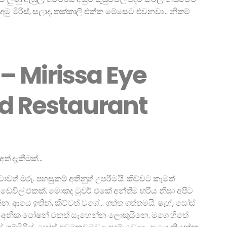
අමු මිරිස්, සලාද, තක්කාලි එක්ක මේසෙට එවනවා… නිකම්
– Mirissa Eye
d Restaurant
ත් දැකීමක්…
වත් මරු. පහසුකම් අතිනුත් උපරිමයි. කිව්වට කෑමත්
ෙවිල් එකක්. මොකද ටුවර් එකේ අන්තිම හරිය නිසා අපිට
. ආයෙ ඉතින්, කිව්වත් වගේ… ගත්ත ගත්තමයි. ෂැහ්, සෝස්
සො. අනික පෝෂන් එකත් සෑහෙන්න ලොකුයිනෙ. මගෙ හිතේ