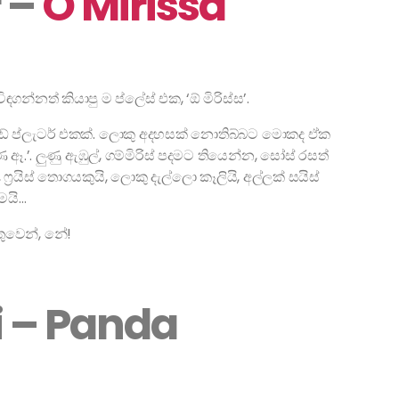
r –
O Mirissa
ගන්නත් කියාපු ම ප්ලේස් එක, ‘ඕ මිරිස්ස’.
 සීෆුඩ් ප්ලැටර් එකක්. ලොකු අදහසක් නොතිබ්බට මොකද ඒක
.’. ලුණු ඇඹුල්, ගම්මිරිස් පදමට තියෙන්න, සෝස් රසත්
ෆ්‍රයිස් තොගයකුයි, ලොකු දැල්ලො කෑලියි, අල්ලක් සයිස්
ුමයි…
ුවෙන්, නේ!
i – Panda