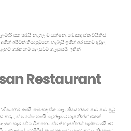
ි කැලමාරි එක තමයි නැගල ම යන්නෙ. මොකද ඒක චයිනීස්
ස අතින් අපිටත් කියාපුමනෙ. හැබැයි ඉතින් අර එකම අවුල
ළඟට ගත්ත නම් ලෙසටම ගැළපෙයි ඉතින්.
issan Restaurant
් ‘නිසාන්’ම තමයි. මොකද ඒක හදල තියෙන්නෙ පාට පාට පුටු
හැඩ කරල. ඒ වගේම තමයි හැන්දෑවට හැපනින්ග් එකක්
ාලගෙ කෑම වර්ග ටිකනෙ… ඒවත් හැපනින්ග් පැත්තටමයි බර.
ටි ලුණු ඇඹුල්, ගම්මිරිස් අඩුම කුඩුමවල පදම් කරල, නියමෙට