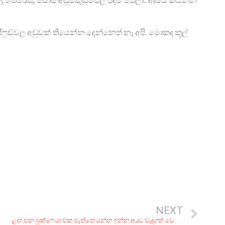
ගම්මිරිස්, සෝස් අඩුමකුඩුමවල පදම් වෙලා.. ආයෙ කියන්න
ීෆුඩ්වල අඩුවක් තියෙන්න දෙන්නෙත් නෑ අපි. මොකද කූල්
NEXT
ළඟ එන බුක්ෆෙයා එක පැත්තෙ යන්න ඉන්න අයට වැදගත් වෙන ගයිඩ් එකක්