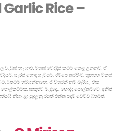
Garlic Rice –
… කියල වැඩක් නෑ යාළු, මතක් වෙද්දිත් කටට කෙළ උනනව. ඒ
විදියට. සැරත් හොඳ හැටියට. රම්පෙ කරපිංච, තුනපහ ටිකත්
ට, බතටම හරියන්නනෙ. ඒ විතරක් නම් බැරියැ, ඒක
පොල්කට්ටක, කකුළුව මැද්දෙ… හොද්ද පොල්කට්ටෙ. අනිත්
යයි නිසා, ළා සුදුලූනු රසත් එක්ක පදම් වෙච්ච බතටත්,