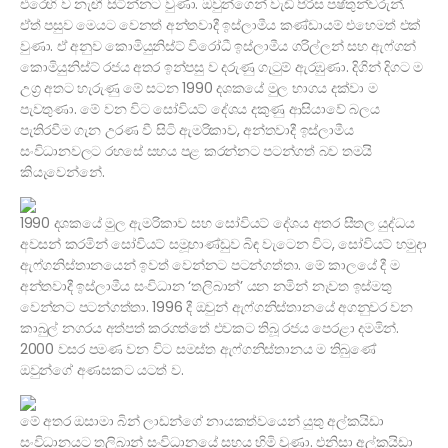
එරෙහි ව නැඟී සිටින්නට වුණා. ඔවුන්ගෙන් වැඩි පිරිස පෂ්තුන්වරුන්.
ඒත් පසුව මෙයට වෙනත් අන්තවාදී ඉස්ලාමීය කණ්ඩායම් එහෙමත් එක්
වුණා. ඒ අනුව කොමියුනිස්ට් විරෝධී ඉස්ලාමීය ගරිල්ලන් සහ ඇෆ්ගන්
කොමියුනිස්ට් රජය අතර ඉන්පසු ව දරුණු ගැටුම් ඇරඹුණා. දිගින් දිගට ම
උග්‍ර අතට හැරුණු මේ සටන 1990 දශකයේ මුල භාගය දක්වා ම
පැවතුණා. මේ වන විට සෝවියට් දේශය දකුණු ආසියාවේ බලය
පැතිරවීම ගැන උරණ වී සිටි ඇමරිකාව, අන්තවාදී ඉස්ලාමීය
සංවිධානවලට රහසේ සහය පළ කරන්නට පටන්ගත් බව තමයි
කියැවෙන්නේ.
1990 දශකයේ මුල ඇමරිකාව සහ සෝවියට් දේශය අතර සීතල යුද්ධය
අවසන් කරමින් සෝවියට් සමූහාණ්ඩුව බිඳ වැටෙන විට, සෝවියට් හමුදා
ඇෆ්ගනිස්තානයෙන් ඉවත් වෙන්නට පටන්ගත්තා. මේ කාලයේ දී ම
අන්තවාදී ඉස්ලාමීය සංවිධාන ‘තලිබාන්’ යන නමින් නැවත ඉස්මතු
වෙන්නට පටන්ගත්තා. 1996 දී ඔවුන් ඇෆ්ගනිස්තානයේ අගනුවර වන
කාබුල් නගරය අත්පත් කරගත්තේ එවකට තිබූ රජය පෙරළා දමමින්.
2000 වසර පමණ වන විට සමස්ත ඇෆ්ගනිස්තානය ම තිබුණේ
ඔවුන්ගේ අණසකට යටත් ව.
මේ අතර ඔසාමා බින් ලාඩන්ගේ නායකත්වයෙන් යුතු අල්කයිඩා
සංවිධානයට තලිබාන් සංවිධානයේ සහය හිමි වුණා. එනිසා අල්කයිඩා