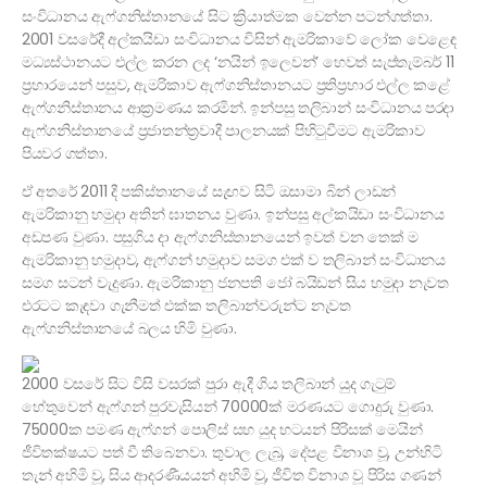
සංවිධානය ඇෆ්ගනිස්තානයේ සිට ක්‍රියාත්මක වෙන්න පටන්ගත්තා.
2001 වසරේදී අල්කයිඩා සංවිධානය විසින් ඇමරිකාවේ ලෝක වෙළෙඳ
මධ්‍යස්ථානයට එල්ල කරන ලද ‘නයින් ඉලෙවන්’ හෙවත් සැප්තැම්බර් 11
ප්‍රහාරයෙන් පසුව, ඇමරිකාව ඇෆ්ගනිස්තානයට ප්‍රතිප්‍රහාර එල්ල කළේ
ඇෆ්ගනිස්තානය ආක්‍රමණය කරමින්. ඉන්පසු තලිබාන් සංවිධානය පරදා
ඇෆ්ගනිස්තානයේ ප්‍රජාතන්ත්‍රවාදී පාලනයක් පිහිටුවීමට ඇමරිකාව
පියවර ගත්තා.
ඒ අතරේ 2011 දී පකිස්තානයේ සැඟව සිටි ඔසාමා බින් ලාඩන්
ඇමරිකානු හමුදා අතින් ඝාතනය වුණා. ඉන්පසු අල්කයිඩා සංවිධානය
අඩපණ වුණා. පසුගිය දා ඇෆ්ගනිස්තානයෙන් ඉවත් වන තෙක් ම
ඇමරිකානු හමුදාව, ඇෆ්ගන් හමුදාව සමග එක් ව තලිබාන් සංවිධානය
සමග සටන් වැදුණා. ඇමරිකානු ජනපති ජෝ බයිඩන් සිය හමුදා නැවත
එරටට කැඳවා ගැනීමත් එක්ක තලිබාන්වරුන්ට නැවත
ඇෆ්ගනිස්තානයේ බලය හිමි වුණා.
2000 වසරේ සිට විසි වසරක් පුරා ඇදී ගිය තලිබාන් යුද ගැටුම්
හේතුවෙන් ඇෆ්ගන් පුරවැසියන් 70000ක් මරණයට ගොදුරු වුණා.
75000ක පමණ ඇෆ්ගන් පොලිස් සහ යුද භටයන් පිරිසක් මෙයින්
ජීවිතක්ෂයට පත් වී තිබෙනවා. තුවාල ලැබූ, දේපළ විනාශ වූ, උන්හිටි
තැන් අහිමි වූ, සිය ආදරණීයයන් අහිමි වූ, ජීවිත විනාශ වූ පිරිස ගණන්