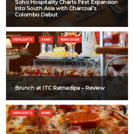
Soho Hospitality Charts First Expansion
into South Asia with Charcoal’s
Colombo Debut
HIGHLIGHTS
KAMU
YAMU GUIDE
Brunch at ITC Ratnadipa – Review
HIGHLIGHTS
KAMU