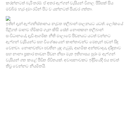
කරන්නටත් බැරි තරම්. ඒ අතර ඇෆ්ගන් වැසියන් විශාල පිරිසක් සිය
මව්බිම හැර දමා රටින් පිට ව යන්නටත් පියවර ගත්තා.
ඉතින් දැන් ඇෆ්ගනිස්තානය නැවත තලිබාන් පාලනයට යටත්. ලෝකයේ
පිළිගත් මානව හිමිකම් ගැන කිසි සේත් නොතකන තලිබාන්
සංවිධානයේ, දැඩි ආගමික නීති මාලාවේ පීඩනයට යටත් වන්නට
ඇෆ්ගන් වැසියන්ට සහ විශේෂයෙන් කාන්තාවන්ට මෙතැන් පටන් සිදු
වෙනවා. නොනවත්වා පවතින යුද ගැටුම්, ආගමික අන්තවාදය, දරිද්‍රතාව
සහ නානා ප්‍රකාර තාඩන පීඩන නිසා මෑත ඉතිහාසය පුරා ම ඇෆ්ගන්
වැසියන් ගත කළේ පීඩිත ජීවිතයක්. අවාසනාවකට ඉදිරියේදී එය තවත්
තීව්‍ර වෙන්නට නියමිතයි.