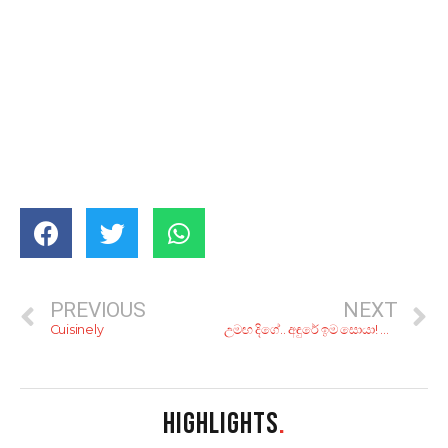
PREVIOUS
NEXT
Cuisinely
උමඟ දිගේ.. අඳුරේ ඉම සොයා! වැලිමඩ, ස්ත්‍රීපුර උමං ගවේෂණය, 4 කොටස
HIGHLIGHTS
.