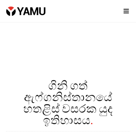
ගිනි ගත්
ඇෆ්ගනිස්තානයේ
හතළිස් වසරක යුද
ඉතිහාසය
.