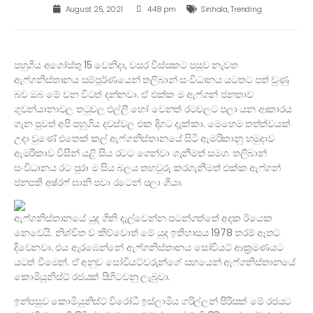
August 25, 2021
4:48 pm
Sinhala
,
Trending
පහුගිය අගෝස්තු 15 වෙනිදා, වසර විස්සකට පසුව නැවත
ඇෆ්ගනිස්තානය සම්පූර්ණයෙන් තලිබාන් සංවිධානය යටතට පත් වුණු
බව ඔබ මේ වන විටත් දන්නවා. ඒ එක්ක ම ඇෆ්ගන් ජනතාව
ගුවන්යානාවල තටුවල එල්ලී හෝ වෙනත් රටවලට පලා යන ආකාරය
ගැන පුවත් අපි පහුගිය දවස්වල එක දිගට දැක්කා. මෙහෙම තත්ත්වයක්
උදා වුණේ එතෙක් කල් ඇෆ්ගනිස්තානයේ සිටි ඇමරිකානු හමුදාව
ඇමරිකාව විසින් යළි සිය රටට ගෙන්වා ගැනීමත් සමග. තලිබාන්
සංවිධානය රට පුරා ම සිය බලය තහවුරු කරගැනීමත් එක්ක ඇෆ්ගන්
ජනපති අෂ්රෆ් ඝානි පවා රටෙන් පලා ගියා.
ඇෆ්ගනිස්තානයේ යුද ගිනි දැල්වෙන්න පටන්ගත්තේ අදක ඊයෙක
නෙවෙයි. නිශ්චිත ව කිව්වොත් මේ යුද ඉතිහාසය 1978 තරම් ඈතට
දිවෙනවා. එය ඇරඹෙන්නේ ඇෆ්ගනිස්තානය සෝවියට් ආක්‍රමණයට
යටත් වීමෙන්. ඒ අනුව සෝවියට්වරුන්ගේ සහයෙන් ඇෆ්ගනිස්තානයේ
කොමියුනිස්ට් රජයක් පිහිටවනු ලැබුවා.
ඉන්පසුව කොමියුනිස්ට් විරෝධී ඉස්ලාමීය ගරිල්ලන් පිරිසක් මේ රජයට