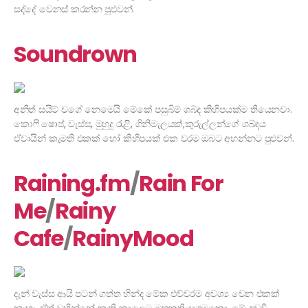
සද්දේ වෙනස් කරන්න පුළුවන්.
Soundrown
අනිත් සයිට් වගේ නෙමෙයි මේකේ පසුබිම් ශබ්ද කිහිපයක්ම තියෙනවා.
කොෆි ෂොප්, වැස්ස, මුහුදු රැළි, ගිනිමැලයක්,කුරුල්ලන්ගේ ශබ්දය
ඒවායින් කැමති එකක් හෝ කිහිපයක් එක වරම ඔබ‍ට අහන්නට පුළුවන්.
Raining.fm
/
Rain For
Me
/
Rainy
Cafe
/
RainyMood
දැන් වැස්ස ආයි පටන් ගත්ත හින්ද මේක එච්චරම අවශ්‍ය වෙන එකක්