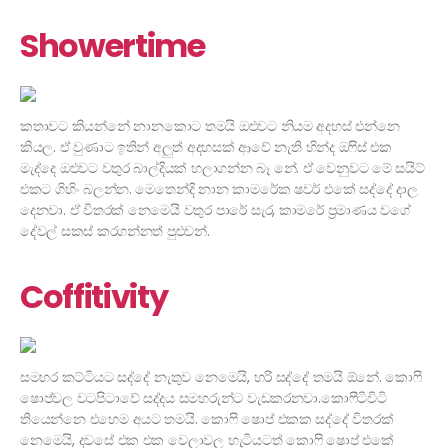
Showertime
කතාවට කියන්නේ නානකොට තමයි ඔළුවට නියම අදහස් එන්නෙ
කියල. ඒ වුණාට ඉතින් අලුත් අදහසක් ආවේ නැති හින්ද ඔෆිස් එක
මැද්දෙ ඔළුවට වතුර බාල්දියක් හලාගන්න බෑ නේ. ඒ වෙනුවට මේ සයිට්
එකට ගිහිං බලන්න. මෙතෙන්දි නාන කාමරේක ෂවර් එකේ සද්දේ දාල
දෙනවා. ඒ විතරක් නෙමෙයි වතුර පාරේ සැර, කාමරේ ප්‍රමාණය වගේ
දේවල් සකස් කරගන්නත් පුළුවන්.
Coffitivity
සමහර කට්ටියට සද්දේ නැතුව නෙමෙයි, හරි සද්දේ තමයි ඕනේ. කොෆි
ෂොප්වල වටපිටාවේ සද්දය සමහරුන්ට වැඩකරනවා.කොෆීටිවිටි
තියෙන්නෙ එහෙම අයට තමයි. කොෆි ෂොප් එකක සද්දේ විතරක්
නෙමෙයි, දවසේ එක එක වෙලාවල හැටියටත් කොෆි ෂොප් එකේ