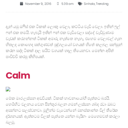
November 9, 2016
5:39 am
Sinhala
,
Trending
දැන් යමු ඔෆිස් එක ටිකක් ලොකු වෙලා, කට්ටිය වැඩි වෙලා. ඉතින් ෆුල්
ෆන් එක තමයි. හැබැයි ඉතින් ෆන් එක වැඩිවෙලා සද්දේ වැඩිවුණාම
වැඩක් කරගන්නත් ටිකක් අමාරු නැත්තෙ නැහැ. එහෙම වෙලාවල් ගැන
හිතලද කොහෙද සත්ගුණවත් පුද්ගලයෝ වගයක් හිතේ කලබල සන්සුන්
කරන සද්ද ටිකක් දාල සයිට් වගයක් හදල තියෙනවා. මෙන්න අපිත්
පාවිච්චි කරපු කිහිපයක්.
Calm
මේක මාර ලස්සන අඩවියක්. ටිකක් භාවනායෝගී පැත්තට බරයි.
හෙමිහිට චලනය වෙන පින්තුර බලන ගමන් ලස්සන ශබ්ද රටා ඔබට
අසන්නට සලස්වනවා. මුලින්ම වැටෙන්නේ මනස්කාන්ත විල් තීරේක
දර්ශනයක්. ඇත්තටම විලක් පැත්තෙ යන්න බැරිනං මෙහෙමවත් කරලා
බලමු.