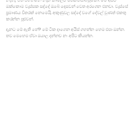
නැහැ. ඒත් වහින්නේ නැති කාලෙට මතකතියාගමුකො. මේ අඩවි
ඔක්කොම වැස්සක සද්දේ ඔබේ දෙසවන් වෙත අරගෙන එනවා. වැස්සේ
ප්‍රමාණය විතරක් නෙමෙයි, අකුණුවල සද්දේ වගේ දේවල් වුණත් එකතු
කරන්න පුළුවන්.
දැනට මේ ඇති නේ? මේ ටික දාගෙන අයිස් ගහන්න හෙම එපා ඔන්න.
තව මෙහෙම ඒවා ඔයාල දන්නව නං අපිට කියන්න.