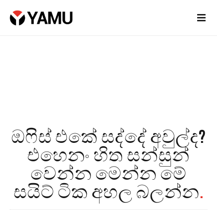
ඔෆිස් එකේ සද්දේ අවුල්ද?
එහෙනං හිත සන්සුන්
වෙන්න මෙන්න මේ
සයිට් ටික අහල බලන්න
.