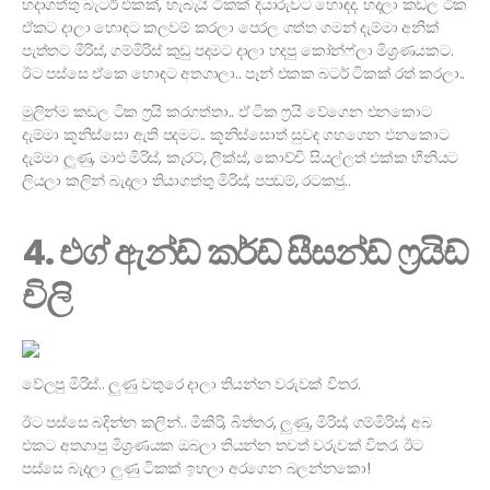
හදාගත්තු බැටර් එකක්, හැබැයි ටිකක් දියාරුවට හොඳද. හදලා කඩල ටික
ඒකට දාලා හොඳට කලවම් කරලා පෙරල ගත්ත ගමන් දැම්මා අනික්
පැත්තට මිරිස්, ගම්මිරිස් කුඩු පදමට දාලා හදපු කෝන්ෆ්ලා මිශ්‍රණයකට.
ඊට පස්සෙ ඒකෙ හොඳට අතගාලා.. පෑන් එකක බටර් ටිකක් රත් කරලා..
මුලින්ම කඩල ටික ෆ්‍රයි කරගත්තා.. ඒ ටික ෆ්‍රයි වේගෙන එනකොට
දැම්මා කූනිස්සො ඇති පදමට.. කූනිස්සොත් සුවඳ ගහගෙන එනකොට
දැම්මා ලූණු, මාළු මිරිස්, කැරට්, ලීක්ස්, කොච්චි සියල්ලත් එක්ක හීනියට
ලියලා කලින් බැදලා තියාගත්තු මිරිස්, පපඩම්, රටකජු..
4. එග් ඇන්ඩ් කර්ඩ් සීසන්ඩ් ෆ්‍රයිඩ්
චිලි
වේලපු මිරිස්.. ලුණු වතුරෙ දාලා තියන්න වරුවක් විතර.
ඊට පස්සෙ බදින්න කලින්.. මීකිරි, බිත්තර, ලුණු, මිරිස්, ගම්මිරිස්, අබ
එකට අතගාපු මිශ්‍රණයක ඔබලා තියන්න තවත් වරුවක් විතර. ඊට
පස්සෙ බැදලා ලුණු ටිකක් ඉහලා අරගෙන බලන්නකො!