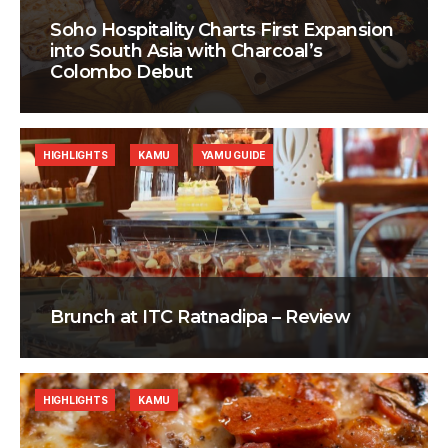
Soho Hospitality Charts First Expansion
into South Asia with Charcoal’s
Colombo Debut
HIGHLIGHTS
KAMU
YAMU GUIDE
Brunch at ITC Ratnadipa – Review
HIGHLIGHTS
KAMU