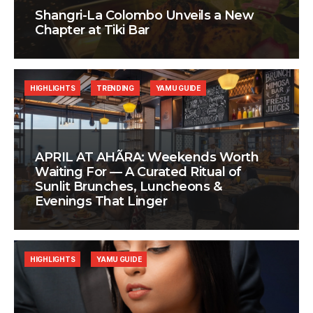
Shangri-La Colombo Unveils a New
Chapter at Tiki Bar
HIGHLIGHTS
TRENDING
YAMU GUIDE
APRIL AT AHÃRA: Weekends Worth
Waiting For — A Curated Ritual of
Sunlit Brunches, Luncheons &
Evenings That Linger
HIGHLIGHTS
YAMU GUIDE