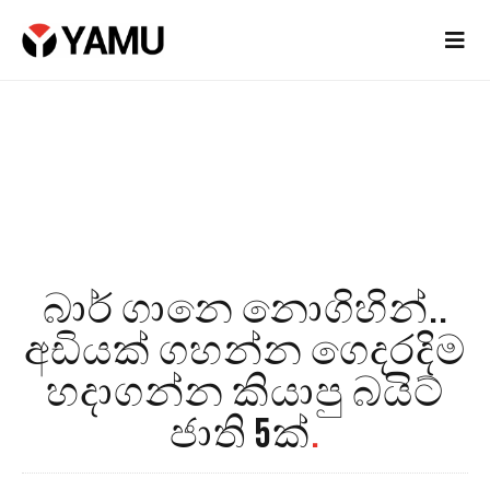
බාර් ගානෙ නොගිහින්..
අඩියක් ගහන්න ගෙදරදිම
හදාගන්න කියාපු බයිට්
ජාති 5ක්
.