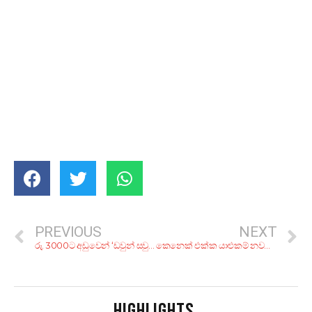
PREVIOUS
NEXT
රු. 3000ට අඩුවෙන් ‘ඩවුන් සවුත්’ නිවාඩුව ගතකරන්න අපූරු නවාතැන් 6ක්
කෙනෙක් එක්ක යාළුකම් නවත්තන්න කාලේ ඇවිත් බව පෙන්නන ලකුණු 7ක්
HIGHLIGHTS
.