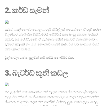
2. කර්ඩ් සැමන්
සැමන් කෑලි හොඳට හෝදලා.. පදම් කිරිල්ලක් තියෙන්නෙ. ඒ පදම් කරන
මිශ්‍රණයට තමයි ඔ්න මීකිරි, මිරිස්, ගම්මිරිස්, කහ, බැදපු තුනපහ, මස්කරි
පවුඩර්, අබ පේස්ට්, දෙහි. ඒ හැරුනාම ඉතින් කොච්චි එහෙමත් අඹරලා
දැම්මට අවුලක් නෑ. කොහොමහරි සැමන් කෑලි ටික වරු බාගයක් විතර
පදම් වුනාට පස්සෙ..
ග්‍රිල් කරලා ගන්න පුලුවන් නම් තමයි නොම්මර එක..
3. බැටර්ඩ් කූනි කඩල
කඩල ඉතින් කොහොමත් රැයක් එළිවෙනකම් තියන්න එපැයි වතුරෙ
දාලා. ඊට පස්සේ.. බෙරි නොවෙන්න තම්බලා හොඳට වතුර පෙරෙන්න
තියන්න. ඒ අතරට හදාගන්න මාගරින්, බිත්තර, ලුණු එකට දාලා, ගහල