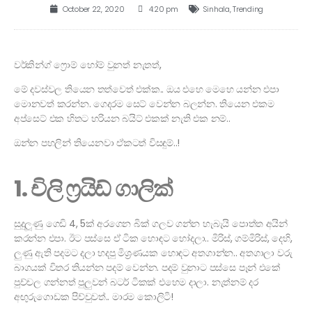
October 22, 2020
4:20 pm
Sinhala
,
Trending
වර්කින්ග් ෆ්‍රොම් හෝම් වුනත් නැතත්,
මේ දවස්වල තියෙන තත්වෙත් එක්ක.. ඔය එහෙ මෙහෙ යන්න එපා
මොනවත් කරන්න. ගෙදරම සෙට් වෙන්න බලන්න. තියෙන එකම
අප්සෙට් එක හිතට හරියන බයිට් එකක් නැති එක නම්..
ඔන්න පහලින් තියෙනවා ඒකටත් විසඳුම්..!
1. චිලි ෆ්‍රයිඩ් ගාලික්
සුදුලූණු ගෙඩි 4, 5ක් අරගෙන බික් ගලව ගන්න හැබැයි පොත්ත අයින්
කරන්න එපා. ඊට පස්සෙ ඒ ටික හොඳට හෝදලා.. මිරිස්, ගම්මිරිස්, දෙහි,
ලුණු ඇති පදමට දලා හදපු මිශ්‍රණයක හොඳට අතගාන්න.. අතගාලා වරු
බාගයක් විතර තියන්න පදම් වෙන්න. පදම් වුනාට පස්සෙ පෑන් එකේ
පුච්චල ගන්නත් පුලුවන් බටර් ටිකක් එහෙම දාලා. නැත්නම් දර
අඟුරුගොඩක පිච්චුවත්.. මාරම කොලිටි!