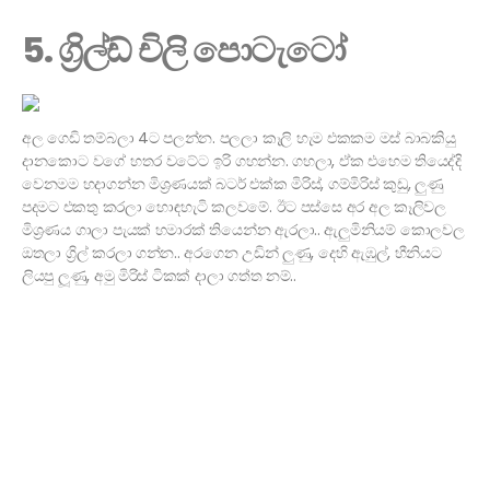
5. ග්‍රිල්ඩ් චිලි පොටැටෝ
අල ගෙඩි තම්බලා 4ට පලන්න. පලලා කෑලි හැම එකකම මස් බාබකියු
දානකොට වගේ හතර වටේට ඉරි ගහන්න. ගහලා, ඒක එහෙම තියෙද්දි
වෙනමම හදාගන්න මිශ්‍රණයක් බටර් එක්ක මිරිස්, ගම්මිරිස් කුඩු, ලුණු
පදමට එකතු කරලා හොඳහැටි කලවමේ. ඊට පස්සෙ අර අල කෑලිවල
මිශ්‍රණය ගාලා පැයක් හමාරක් තියෙන්න ඇරලා.. ඇලුමිනියම් කොලවල
ඔතලා ග්‍රිල් කරලා ගන්න.. අරගෙන උඩින් ලුණු, දෙහි ඇඹුල්, හීනියට
ලියපු ලූණු, අමු මිරිස් ටිකක් දාලා ගත්ත නම්..