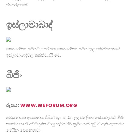
ඡායාරූපයක්.
ඉස්ලාමාබාද්
කොරෝනා සමයට පෙර සහ කොරෝනා සමය තුළ පකිස්තානයේ
ඉස්ලාමාබාද්වල තත්ත්වයයි මේ.
බීජිං
රූපය:
WWW.WEFORUM.ORG
මෙය නාසා ආයතනය විසින් පළ කරන ලද චන්ද්‍රිකා සේයාරුවක්. බීජිං
නගරය හා ඒ අවට දූෂිත වායු සැරිසැරීම ක්‍රමයෙන් අඩු වී ඇති ආකාරය
මෙයින් පෙනෙනවා.