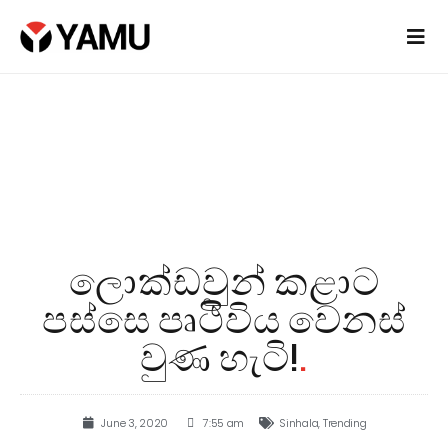
ලොක්ඩවුන් කළාට
පස්සෙ පෘථිවිය වෙනස්
වුණ හැටි!
.
June 3, 2020
7:55 am
Sinhala
,
Trending