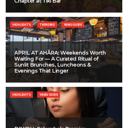
Chapter at Tiki Bar
HIGHLIGHTS
TRENDING
YAMU GUIDE
APRIL AT AHÃRA: Weekends Worth
Waiting For — A Curated Ritual of
Sunlit Brunches, Luncheons &
Evenings That Linger
HIGHLIGHTS
YAMU GUIDE