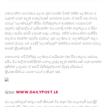
කොරෝනා වෛරසය ලොව පුරා ව්‍යාප්ත වීමත් එක්ක ලෝකයට ම
වැදගත් වෙන අලුත් සංකල්පයක් සමාජගත වුණා. ඒ තමයි ගම්, නගර,
රටවල් ‘ලොක්ඩවුන්’ කිරීම. මිනිස්සුන්ගේ ආරක්ෂාව වෙනුවෙන්
ඔවුන්ට එළිපහළියේ සැරිසරන්න ඉඩ නොදී, ඉන්න තැන්වලට ම සීමා
කරලා තැබීම තමයි මේකේ සරල තේරුම. ඉතින් කොරෝනා පැතිරීම
පාලනය කරන්න පහුගිය දවස්වල මුළු ලෝකය ම ‘ලොක්ඩවුන්’ කළා.
සමහර රටවල මේ වෙද්දි ‘ලොක්ඩවුන්’ තත්ත්වය අවසන්. සමහර රටවල
තාමත් ක්‍රියාත්මකයි.
කොහොම හරි මිනිස්සු ලෝකයේ සැරිසරන එක සීමා කළාට පස්සෙ,
අපිට මීට කලින් අත්විඳින්න නොලැබුණු අලුත් තත්ත්වයක් ගැන අහන්න
දකින්න ලැබුණා. ඒ තමයි මිනිස්සුන්ගෙන් මිදුණු පරිසරයේ
ක්‍රියාකාරිත්වය මොන වගේ ද කියන එක.
රූපය:
WWW.DAILYPOST.LK
රට ලොක්ඩවුන් කරලා සති කීපයක් ගිය තැන විෂ වායු නැති පැහැදිලි
අහසක් අපිට දිස් වුණා. ගාලු මුවදොර තණකොළ ආයෙත් කොළපාට