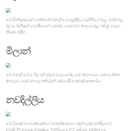
මේ පින්තූරයෙන් පේන්නේ ඉතාලියේ සුප්‍රසිද්ධ වැනීසියේ ඇළ මාර්ගවල
ජලය, මිනිසුන් ගැවසීමෙන් තොරව ගෙවෙන කාලය තුළ පවිත්‍ර වෙලා
තිබුණ විදිහ..
මිලාන්
මේ ඉතාලියේ ම මිලාන් නුවර වායු ගෝලයේ ස්වභාවය.. කොරෝනා
කාලයට පෙර හා ලොක්ඩවුන් සමයේදී පෙනුණු ආකාරය.
නවදිල්ලිය
මේ විදෙස් සංචාරකයන්ගේ ආකර්ෂණයට බඳුන් වුණු ඉන්දියාවේ
නවදිල්ලි නගරයේ සුප්‍රකට ‘ඉන්ඩියා ගේට්’ අබියස ගන්නා ලද