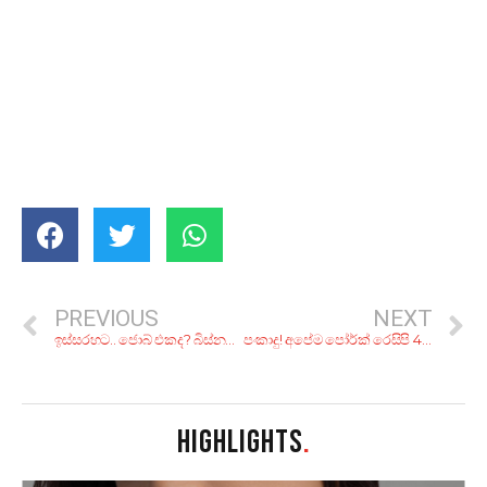
PREVIOUS
NEXT
ඉස්සරහට.. ජොබ් එකද? බිස්නස් එකක්ද? දෙකමද?
පංකාදු! අපේම ‌පෝර්ක් රෙසිපි 4ක්, ගෙදරදිම හදාගන්න..
HIGHLIGHTS
.