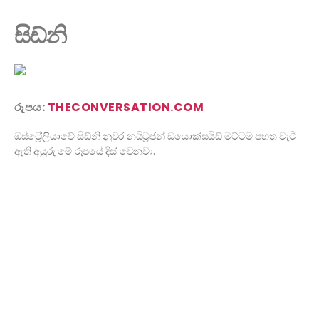
සිඩ්නි
රූපය:
THECONVERSATION.COM
ඔස්ට්‍රේලියාවේ සිඩ්නි නුවර නයිට්‍රජන් ඩයොක්සයිඩ් මට්ටම පහත වැටී
ඇති අයුරු මේ රූපයේ දිස් වෙනවා.