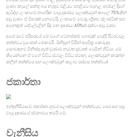
වුණා. කැලේ සත්තු බය නැතුව එළියට පහළියට බැහැල පාරවල් දිගේ
ඇවිද්දා. ලංකාවේ නාගරික වායු දූෂණය ලොක්ඩවුන් කාලේ 75%කින්
අඩු වුණා. ඒ විතරක් නෙවෙයි, ලංකාවේ වෙරළාශ්‍රිතව ප්ලාස්ටික් සහ
අනෙකුත් දේවල්වලින් සිදු වන දූෂණය 40%ක් දක්වා අඩු වුණා.
අපේ රටේ පරිසරයේ මේ වගේ වෙනස්කම් ගොඩක් වෙද්දි පිටරටවල
තත්ත්වය වුණෙත් මේකමයි. මිනිසුන් විසින් අපවිත්‍ර කෙරුණු
සොබාදහම මිනිස්සු ඈත් වුණාම නැවත සුවපත් වෙමින් හිටියා. මේ
තියෙන්නෙ ඒ වගේ විවිධ රටවල විවිධ ස්ථාන, ලොක්ඩවුන් කරන්න
කලින් තත්ත්වය සහ ලොක්ඩවුන් කළාට පස්සෙ තත්ත්වය!
ජකාර්තා
ඉන්දුනීසියාවේ ජකාර්තා නුවර ලොක්ඩවුන් තත්ත්වයට පෙර සහ පසු
වායු දූෂණයේ ස්වභාවය තමයි මේ.
වැනීසිය