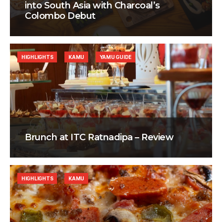
into South Asia with Charcoal’s
Colombo Debut
HIGHLIGHTS
KAMU
YAMU GUIDE
Brunch at ITC Ratnadipa – Review
HIGHLIGHTS
KAMU