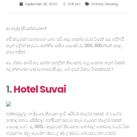
September 25, 2020
12:15 pm
Sinhala
,
Trending
ආ නැද්ද කියන්නකො?
අපි කවුරුත් එහෙමනෙ යාළු. පඩි ආපු ගමන්ම දවස් ටිකේ ඔය හයිෆයි
තැන් වලින් කෑවට.. අන්තිම සතිය දෙකේ, රු. 200, 300න්වත් පහල
තමා ඉතින්.
ආ.. ඒකට කාරි නෑ. ඔන්න පහලින් තියෙනව ගැලපෙනම තැන් ටිකක්.
බලන්නකො කොහොමද කියල, මේ දවස් ටිකට විතරක්වත්..!
1.
Hotel Suvai
බත්තරමුල්ල හංදියෙම තියෙන පුංචි සයිවර් ප්ලේස් එකක්. ඒ වගේම
පංකාදු පහට, ඔරිජිනල් ඉන්දියන් රසටම කෑම හැදෙන ප්ලේස් එකක්.
මෙයාලගේ.. රු. 300ට අඩුවෙන් තියෙනව නෝමල් තෝසෙ, වඩේ ටික
හැරුනාම තලු මැරෙන රසට, උණු උණුවට මේසෙට එන පේපර්