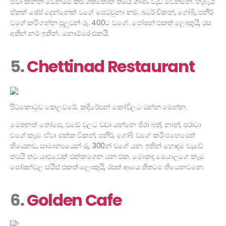
ඒවා කන්න වෙනමම කරි ගත්තොත් තමයි ගාණ වැඩි වෙන්නෙ. හැබැයි
ඒකත් ෂේප් දෙන්නෙක් වගේ සෙට්වුනා නම්. බටර් චිකන්, ගෝබි, පනීර්
වගේ කරි ගන්න පුලුවන් රු. 400ට වගේ.. පෝෂන් එකත් ලොකුයි, රස
අතින් නම් ඉතින්.. නොම්මර එකයි.
5.
Chettinad Restaurant
පිටකොටුව කෙලවරේ.. කදිරේසන් කෝවිලට ඔන්න මෙන්න.
මෙතනත් තෝසෙ, වඩේ වලට වඩා යන්නෙ ජිරා බත්, නාන්, පරාටා
වගේ කෑම. ඒවා එක්ක චිකන්, පනීර්, ගෝබි වගේ කරි එහෙමෙත්
තියෙනව, සාමාන්‍යයෙන් රු. 300න් වගේ යන. ඉතින් හොඳම වැඩේ
තමයි තව යාළුවෙක් එක්කගෙන යන එක. මොකද මෙයාලගෙ කෑම
පෝෂන්වල සයිස් එකත් ලොකුයි, රසත් ආයෙ තිතටම තියෙනවනෙ.
6.
Golden Cafe