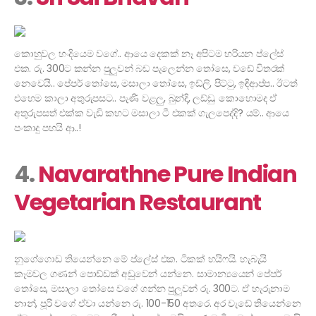
කොහුවල හංදියෙම වගේ.. ආයෙ දෙකක් නෑ අපිටම හරියන ප්ලේස්
එක. රු. 300ට කන්න පුලුවන් බඩ පැලෙන්න තෝසෙ, වඩේ විතරක්
නෙවෙයි.. පේපර් තෝසෙ, මසාලා තෝසෙ, ඉඩ්ලි, පිට්ටු, ඉඳිආප්ප.. ඊටත්
එහෙම කාලා අතුරුපසට.. පැණි වළලු, බුන්දි, ලඩ්ඩු. කොහොමද ඒ
අතුරුපසත් එක්ක වැඩි කහට මසාලා ටී එකක් ගැලපෙද්දි? යම්.. ආයෙ
පංකාදු පහයි ආ..!
4.
Navarathne Pure Indian
Vegetarian Restaurant
නුගේගොඩ තියෙන්නෙ මේ ප්ලේස් එක. ටිකක් හයිෆයි. හැබැයි
කෑමවල ගණන් පොඩ්ඩක් අඩුවෙන් යන්නෙ. සාමාන්‍යයෙන් පේපර්
තෝසෙ, මසාලා තෝසෙ වගේ ගන්න පුලුවන් රු. 300ට. ඒ හැරුනාම
නාන්, පූරි වගේ ඒවා යන්නෙ රු. 100-150 අතරෙ. අර වැඩේ තියෙන්නෙ