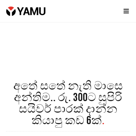
අතේ සතේ නැති මාසෙ
අන්තිම.. රු. 300ට සුපිරි
සයිවර් පාරක් දාන්න
කියාපු කඩ 6ක්
.