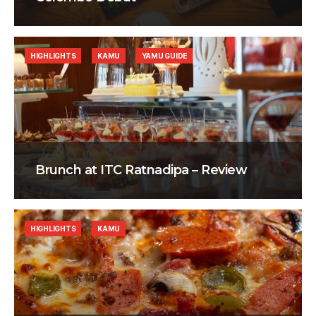
HIGHLIGHTS
KAMU
YAMU GUIDE
Brunch at ITC Ratnadipa – Review
HIGHLIGHTS
KAMU