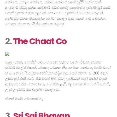
තෝසෙ, මසාලා තෝසෙ, මෂ්රූම් තෝසෙ වගේ සුපිරි තෝස ජාති.
නැත්නම් පිට්ටු එක්ක සාම්බාර්, මිරිස් හොදි. එහෙමත් නැත්නම් පූරි සෙට්,
චපාති වුනත් ගන්න පුලුවන්. කොහොම වුනත්, ඒ මොනවා කෑවත්
අන්තිමට මතක තියාගන්න අනිවා මසාලා චායි එකක් නම් බොන්න.
මොකද ඒකෙ තමයි තියෙන්නෙ ගැම්ම!
2.
The Chaat Co
වැල්ලවත්ත, රෝහිනි පාරට හැරෙන තැනම වගේ.. ටිකක් වෙනස්
සයිවර් ප්ලේස් එකක්. මොකද මෙතන තියෙන්නෙ තෝසෙ, වඩේ වගේ
කෑම නෙවෙයි. අමුතුම ඉන්ඩියන් ස්‍ට්‍රීට් ෆුඩ් සෙට් එකක්. රු. 200 ඉඳන්
උඩට පුරි ජාති, චාට්, ජිරා වගේ බත් වර්ග, ඉන්ඩියන් පෑන් කේක් වගේ
අතුරුපස වර්ග.. එතකොට.. බොන්න ලැසි, ෆලුඩා වගේ ටොප් බීම ජාති,
උණු උණුවට රස බලන්න මසාලා ටී..
ඒකත් මාරම වෙනසක් ඈ..
3.
Sri Sai Bhavan