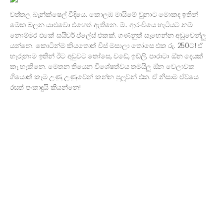
වත්තල බෑන්ක්ෂෙල් වීදියෙ. කොලඹ මායිමේ වුනාට මොකද ඉතින්
මේක බලන යාළුවො එහෙත් ඇතිනෙ. ම්.. ආරංචියෙ හැටියට නම්
නොම්මර එකේ සයිවර් ප්ලේස් එකක්. ගණනුත් සෑහෙන්න අඩුවෙන්ලු
යන්නෙ. කොටින්ම කියතොත් චීස් මසාලා තෝසෙ එක රු. 250ට! ඒ
හැරුනාම ඉතින් ඊට අඩුවට තෝසෙ, වඩේ, ඉඩ්ලි, පාරාටා ඔ්න දෙයක්
කෑ හැකිනෙ. මෙතන තියෙන විශේෂත්වය තමයිලු ඔ්න වෙලාවක
ගියොත් කෑම උණු උණුවෙන් කන්න පුලුවන් එක. ඒ නිසාම ඒවයෙ
රසත් පංකාදුයි කියන්නෙ!