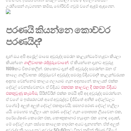
ගන්නවා; ඉස්සර තිබ්බා කියලා එයාලා හිතන/ අහලා තියෙන
උරහිසෙන් ගැටගහන කමිස, බෝරිච්චි ගවුම් වගේ ඇඳුම් ඇඳගෙන.
පරණයි කියන්නෙ කොච්චර
පරණයිද?
දැන් ඔය අපි අප්‍රේල් මාසෙ අවුරුද්ද සමරන කැලැන්ඩරේ හැදුවා කියලා
කියන්නෙ
ශාලිවාහක රජ්ජුරුවොනේ.
ඒ කියන්නෙ දැනට අවුරුදු
1939කට විතර කලින්. එතකොට දැන් අපි අවුරුද්ද සමරන්න ඕන ඒ
කාලෙ ශාලිවාහක රජ්ජුරුවෝ අවුරුද්ද සමරපු විදියටමද? කැලැන්ඩරයක
අදහස වෙන්නෙම කාලය ගලායාම ගැන අදහසනේ. කාලයත් එක්ක
දේවල් වෙනස්වෙනවා. ඒ විදියට
එකඑක කාලවල දි එකඑක විදියට
එකතුවුණු කෑමබීම
, සිරිත්විරිත් එක්ක තමයි අපි අද අවුරුද්ද සමරන්නෙ.
ඒ වගේ ම ඉස්සරහටත් අපේ අවුරුද්දට (ජීවිතේ අනිත් දේවල්වලට
වගේම) අලුත් අලුත් දේවල් එකතුවෙයි; සමහර පරණ දේවල් හැලිලා
යයි. මෙහෙම හැලිලා යන පරණ දේවල් ගැන පොතපත ලියවෙන එක,
පරේයේෂණ කෙරෙන එක, කෞතුකාගාර හැදෙන එක හොඳ දෙයක්,
මේ දේවල් ගැන පස්සෙ කාලෙක හදාරන අයට දැනගන්න. ඒත් අලුත්
අවුරුද්ද කියලා දැනට අවුරුදු 50-60කට විතර කලින් තිබුණ විදියේ