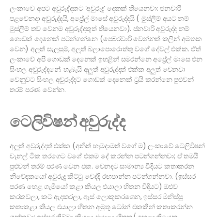
ලංකාවෙ අපට අවුරුද්දකට ‘අවුරුදු’ දෙකක් තියෙනවා: ජනවාරි
පළවෙනදා අවුරුද්දයි, අප්‍රේල් මාසේ අවුරුද්දයි ( මුස්ලිම් අයට නම්
මුස්ලිම් තව වෙනම අවුරුද්දකුත් තියෙනවා). ජනවාරි අවුරුද්ද නම්
ගොඩක් දෙනෙක් පටන්ගන්නෙ (පෙබරවාරි වෙන්නත් කලින් අමතක
වෙන) අලුත් සැලසුම්, අලුත් බලාපොරොත්තු වගේ දේවල් එක්ක. ඒත්
ලංකාවේ අපි ගොඩක් දෙනෙක් ඉහළින් සමරන්නෙ අප්‍රේල් මාසෙ එන
සිංහල අවුරුද්දනේ. හැබැයි අලුත් අවුරුද්දත් එක්ක අලුත් වෙනවා
වෙනුවට සිංහල අවුරුද්දට ගොඩක් දෙනෙක් ට්‍රයි කරන්නෙ පුළුවන්
තරම් පරණ වෙන්න.
ටෙලිවිෂන් අවුරුද්ද
අලුත් අවුරුද්දත් එක්ක (අනිත් හැමදාමත් වගේ ම) ලංකාවේ ටෙලිවිෂන්
චැනල් ටික තරගෙට වගේ එකම දේ කරන්න පටන්ගන්නවා; ඒ තමයි
පුළුවන් තරම් පරණ වෙන එක. වෙනදට සාමාන්‍ය විදියට කතාකරන
නිවේදකයෝ අවුරුදු කිට්ටු වෙද්දි රඟපාන්න පටන්ගන්නවා. (ඉස්සර
පරණ හෙළ ගැමියෝ කළා කියල එයාලා හිතන විදියට) ඔළුව
කරකවලා, කට ඇදකරලා, ඇස් ලොකුකරගෙන, ඉස්සර මිනිස්සු
කතාකළා කියල එයාලා හිතන අමුතු ටෝන් එකකින් කතාකරන්න