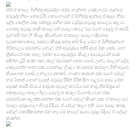
ඒත් ඒ කාලෙ මිනිස්සු අවුරුද්දට සරම්, නැත්නම් රෙද්ද හැට්ට ඇන්දේ
අවුරුද්ද නිසා නෙවෙයි; කොහොමත් ඒ මිනිස්සු ඇන්දෙ ඒ ඇඳුම නිසා.
ඔළිඳ කෙලින එක, චක්ගුඩු පනින එක වැඩිපුර අවුරුදු කාලෙට කළාට
මොකද අවුරුදු නැති කාලෙටත් එයාලා කළේ ඔය වගේ සෙල්ලම් තමයි.
දැන් අපි ‘ජන ගී’ කියල කියන්නෙ ඒ කාලෙ එයාලා එදිනෙදා
වැඩකරනකොට, පාළුවට කියපු, අහපු කවි සිංදු. මේව ඒ මිනිස්සුන්ගේ
ජීවිතවලට සම්බන්ධ දේවල්. ඒත් අවුරුද්දෙ ඉතිරි දවස් ටික ෂෝට හෝ
ත්‍රීක්වාටර් එක ගහල ඉන්න අය අවුරුද්දට කියලා අමාරුවෙන් සරම්
අඳින්න ට්‍රයි කරන එක, ප්ලේ ස්ටේෂන් ගහන පොඩි උන්ට බලෙන් ඔළිඳ
කෙළවන්න හදන එක, පොත්වල ලියලා කටපාඩම් කරවලා ගිනි අවුවේ
තියාගෙන පොඩි උන් ලවා ජනකවි ගායනා කරවන එක වගේ දේවල්
නම් ටිකක් ගොන් වැඩක්. අවුරුදු සිරිත් විරිත් දිහා බැලුවම අපට පේන
දෙයක් තමයි ඒවයේ අරමුණ පවුලේ කට්ටිය සහ නැදෑ හිතමිත්‍රයෝ
එකතුවෙලා කාලා බීලා, සෙල්ලම් කරලා විනෝද වෙන එක,
සම්බන්ධතා අලුත්කරගන්න එක වගේ දේවල් කියන එක. ඒ කාලෙ අය
එයාලා පුරුදුවෙලා හිටපු විදියට ඒ දේවල් කළා. ඉතිං ඔයා එයාල කරපු
දේවල් කොපිකරන්න ඕන නෑ; මේ කාලේ ඔයාට පුරුදු විදියට ඒ දේවල්
කරන්න.