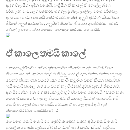
ඇඳුම් විලාසිතා අඳින එකෙයි, ඉංග්‍රීසීන් ඒ කාලේ ඒ ගොල්ලන්ගෙ
පරිපාලන වැඩවලට පත්කරපු ගම්මුලාදෑනිලා, මුදලිලා වගේ චරිතවල
ඇඳගෙන නටන එකෙයි තේරුම මොකක්ද? අලුත් අවුරුද්ද කියන්නෙ
ජීවිතේ අලුත් කරගන්න, අලුතින් හිතන්න තියෙන අවස්ථාවක්. පරණ
දේවල් ඉගෙනගන්න තියෙන කෞතුකාගරයක් නෙවෙයි.
ඒ කාලෙ තමයි කාලේ
නොස්තැල්ජියාව හෙවත් අතීතකාමය කියන්නෙ අපි කාටත් වගේ
තියෙන දෙයක්. ඉස්සර මරුවට තිබුණු දේවල් දැන් එන්න එන්න සවුත්තු
වෙනව කියන එක වයසට යන කොයි කවුරුත් වගේ කියන කතාවක්.
“අපි පොඩි කාලේ නම් මේ වගේ නෑ, විස්කෝතුවක් වුණත් තියෙනවා
අත පිරෙන්න, දැන් මේ තියෙන චූටි චූටි ඒව වගේ නෙවෙයි.” වගේ කතා
මම නම් සෑහෙන්න අහල තියෙනවා. ඒ කාලේ විතරක් නෙවෙයි, අපි
පොඩි කාලෙත් එහෙම තමයි. මොකද ඒ කාලෙ අපේ අත් දැන්
තියෙනවට වඩා පොඩියිනේ. 😉
මේ වගේ පොඩි පොඩි රොමැන්ටික් මතක එක්ක අපිට පොඩි පොඩි
පුද්ගලික නොස්තැල්ජියා තිබුණට රටක් හෝ සංස්කෘතියක් හැටියට