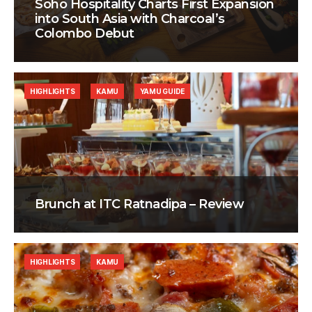
Soho Hospitality Charts First Expansion
into South Asia with Charcoal’s
Colombo Debut
HIGHLIGHTS
KAMU
YAMU GUIDE
Brunch at ITC Ratnadipa – Review
HIGHLIGHTS
KAMU