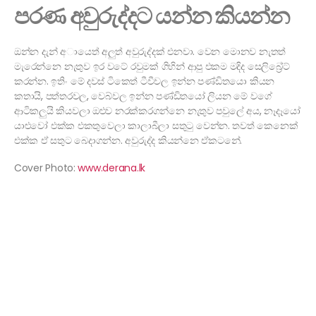
පරණ අවුරුද්දට යන්න කියන්න
ඔන්න දැන් අායෙත් අලුත් අවුරුද්දක් එනවා. වෙන මොනව නැතත්
මැරෙන්නෙ නැතුව ඉර වටේ රවුමක් ගිහින් ආපු එකම මදිද සෙලිබ්‍රේට්
කරන්න. ඉතිං මේ දවස් ටිකෙත් ටීවීවල ඉන්න පණ්ඩිතයො කියන
කතායි, පත්තරවල, වෙබ්වල ඉන්න පණ්ඩිතයෝ ලියන මේ වගේ
ආටිකලුයි කියවලා ඔළුව නරක්කරගන්නෙ නැතුව පවුලේ අය, නෑදෑයෝ
යාළුවෝ එක්ක එකතුවෙලා කාලාබීලා සතුටු වෙන්න. තවත් කෙනෙක්
එක්ක ඒ සතුට බෙදාගන්න. අවුරුද්ද කියන්නෙ ඒකටනේ.
Cover Photo:
www.derana.lk