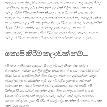
සම්පූර්ණ නොස්තැල්ජියාවකට යන එක නම් එච්චර හොඳ දෙයක් කියල
මම හිතන්නෙ නෑ. අපි ඉස්සර ඉඳන් පුරුද්දක් විදියට කරගෙන ආපු
දේවල්, සිරිත් විරිත් අතාරින්න කියලා නෙවෙයි මේ කියන්නෙ. ඒව
අමුතුවෙන් වෙනස්කරන්න උත්සාහ කරන්න ඕනත් නෑ, කාලෙත් එක්ක
ඒව වෙනස්වෙලා යයි. ඒත් ඉස්සර තිබුණු විදිය මොකක්ද, ඊටත් ඉස්සරින්
තිබුණු විදිය මොකක්ද, අපේ මුත්තලාගේ කාලෙ ඕක කළේ
කොහොමද, ඕක කරන ‘හරිම’ විදිය මොකක්ද කියල හොයහොයා ඒ
දේවල් ඒ විදියට කරන්න ට්‍රයිකරන එක නම් ටිකක් මෝඩ වැඩක්.
කොපි කිරීම කලාවක් නම්…
අපි දන්න ඉතිහාසය ඇතුලෙ සිංහල අවුරුද්ද කියන එක හැදිලා
තියෙන්නෙ අස්වනු නෙලීම මූලික කරගෙන. ඒ කාලෙ හැමෝම වගේ
ජීවත් වුණේ ගොවිතැනින් නිසා එයාලා තමන්ගේ අස්වැන්නේ සතුට
අවුරුද්දත් එක්ක සමරන්න ඇති. අද අපි වැඩිදෙනෙක් ගොවිතැන්
කරන්නෙ නෑ; ඒත් අපි තාමත් අවුරුදු සමරනවා. එහෙම තමයි; අපි
මිනිස්සු විදියට දේවල් සමරන්න ආසා නිසා හේතුව වෙනස් වුණත්
(සමහර විට හේතුවක් නැතුව වුණත්) දේවල් සෙලිබ්‍රේට් කරනවා.
මොන හේතුවක් උඩ හරි ජීවිතේ සෙලිබ්‍රේට් කරන්න තියෙනව නම් ඒක
කොච්චර දෙයක්ද?