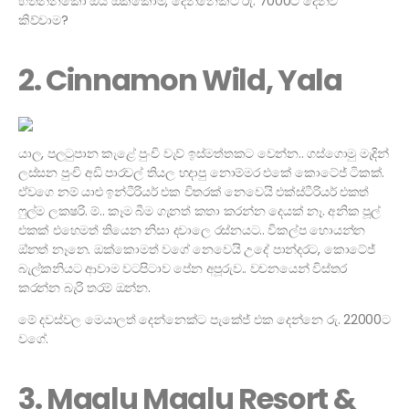
හිතන්නකො ඔය ඔක්කොම, දෙන්නෙක්ට රු. 7000ට දෙනව
කිව්වාම?
2. Cinnamon Wild, Yala
යාල, පලටුපාන කැළේ පුංචි වැව් ඉස්මත්තකට වෙන්න.. ගස්ගොමු මැදින්
ලස්සන පුංචි අඩි පාරවල් තියල හදාපු නොම්මර එකේ කොටේජ් ටිකක්.
ඒවගෙ නම් යාළු ඉන්ටීරියර් එක විතරක් නෙවෙයි එක්ස්ටීරියර් එකත්
ෆුල්ම ලකෂරි. ම්.. කෑම බීම ගැනත් කතා කරන්න දෙයක් නෑ. අනික පූල්
එකක් එහෙමත් තියෙන නිසා දවාලෙ රස්නයට.. විකල්ප හොයන්න
ඔ්නත් නෑනෙ. ඔක්කොමත් වගේ නෙවෙයි උදේ පාන්දරට, කොටේජ්
බැල්කනියට ආවාම වටපිටාව පේන අපූරුව.. වචනයෙන් විස්තර
කරන්න බැරි තරම් ඔන්න.
මේ දවස්වල මෙයාලත් දෙන්නෙක්ට පැකේජ් එක දෙන්නෙ රු. 22000ට
වගේ.
3. Maalu Maalu Resort &