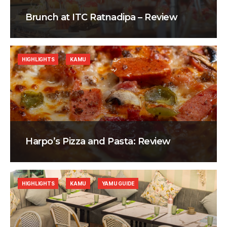
Brunch at ITC Ratnadipa – Review
HIGHLIGHTS
KAMU
Harpo’s Pizza and Pasta: Review
HIGHLIGHTS
KAMU
YAMU GUIDE