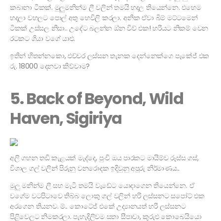
කබානා ටිකක්. මුලුමනින්ම ලී වලින් තමයි හදල තියෙන්නෙ. එහෙම
හදලා වහලට පොල් අතු හෙවිලි කරලා. අනික ඒවා බිම් මට්ටමෙන්
ටිකක් උස්සල නිසා.. උදේට බලන්න ඔ්න විව් එක! හරියට නිකම් වෙන
රටකට ගියා වගේ යාළු.
ඉතින් හිතන්නකො, එච්චර ලස්සන තැනක දෙන්නෙක්ගෙ පැකේජ් එක
රු. 18000 දෙනවා කිව්වාම?
5. Back of Beyond, Wild
Haven, Sigiriya
අලි ගහන තඩි කැළයක් මැද්දෙ, පුංචි ඔය පාරකට මායිම්ව රූස්ස ගස්,
විශාල ගල් වලින් පිරුනු වනරොදක ඉදිවුනු අපූරු නිර්මාණය..
මුලු මනින්ම ලී සහ මැටි තමයි වැඩේට යොදාගෙන තියෙන්නෙ. ඒ
වගේම වටපිටාවෙ තිබ්බ ලොකු ගල් වලින් හරි ලස්සනට සපෝට් එක
අරගෙන තියනව. ම්.. කොටේජ් එකේ උද්‍යානයත් හරි ලස්සනට
පිළිවෙලට නිමකරලා. පැහැදිලිවම සතා සීපාවා, කුරුළු කොබෙයියො