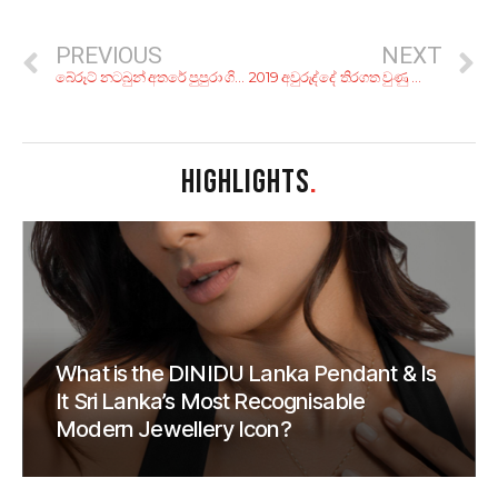
PREVIOUS
NEXT
බේරූට් නටබුන් අතරේ පුපුරා ගිය මතක සේයා සොයා යන යුවළක්
2019 අවුරුද්දේ තිරගත වුණු හොඳම ඉන්දියානු සිනමාපට 10ක්
HIGHLIGHTS
.
What is the DINIDU Lanka Pendant & Is
It Sri Lanka’s Most Recognisable
Modern Jewellery Icon?