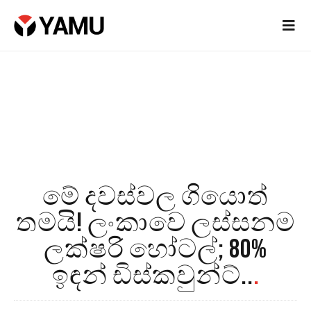
මේ දවස්වල ගියොත්
තමයි! ලංකාවෙ ලස්සනම
ලක්ෂරි හෝටල්; 80%
ඉඳන් ඩිස්කවුන්ට්..
.