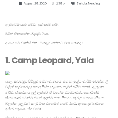
August 28, 2020
2:38 pm
Sinhala
,
Trending
ඇත්තටම යාළු මේවා දැක්කාම නම්..
මටත් හිතාගන්න බැරුව ගියා.
ආයෙ මේ චාන්ස් එක.. මගඇර ගන්නම එපා හොඳද..!
1. Camp Leopard, Yala
යාල, කටගමුව පිවිසුම පේන මානයෙ. මහ කැළේට මායිම් වෙන්න ලී
වලින් හැඩ කරලා හදාපු පිස්සු හැදෙන කෑම්ප් සයිට් එකක්. ඇතුලත
නිර්මාණකරනය ෆුල් ලක්ෂරි. ඒ වගේම වටපිටාවත්.. කොටින්ම
කියතොත් ටෙන්ට් එකේ ඉඳන්ම සතා සීපාවා, කුරුළු කොබෙයියො
බලන්න පුලුවන්. කෑම ටික එහෙමත් ගමේ රහට, ආයෙ දන්නවනෙ
ඉතින් දකුණෙ කිව්වාම!