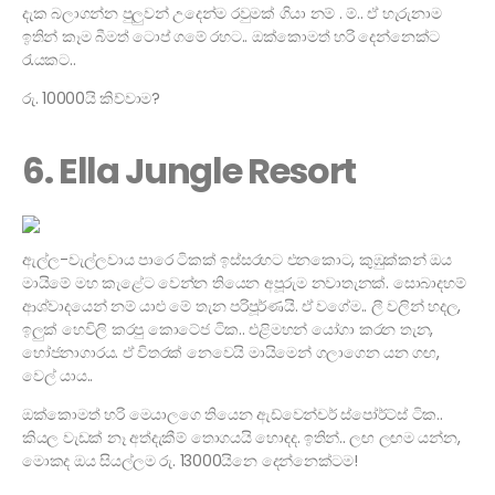
දැක බලාගන්න පුලුවන් උදෙන්ම රවුමක් ගියා නම් . ම්.. ඒ හැරුනාම
ඉතින් කෑම බීමත් ටොප් ගමේ රහට.. ඔක්කොමත් හරි දෙන්නෙක්ට
රැයකට..
රු. 10000යි කිව්වාම?
6. Ella Jungle Resort
ඇල්ල-වැල්ලවාය පාරෙ ටිකක් ඉස්සරහට එනකොට, කුඹුක්කන් ඔය
මායිමේ මහ කැළේට වෙන්න තියෙන අපූරුම නවාතැනක්. සොබාදහම්
ආශ්වාදයෙන් නම් යාළු මේ තැන පරිපූර්ණයි. ඒ වගේම.. ලී වලින් හදල,
ඉලුක් හෙවිලි කරපු කොටේජ ටික.. එළිමහන් යෝගා කරන තැන,
භෝජනාගාරය. ඒ විතරක් නෙවෙයි මායිමෙන් ගලාගෙන යන ගඟ,
වෙල් යාය..
ඔක්කොමත් හරි මෙයාලගෙ තියෙන ඇඩ්වෙන්චර් ස්පෝර්ට්ස් ටික..
කියල වැඩක් නෑ අත්දැකීම් තොගයයි හොඳද. ඉතින්.. ලඟ ලඟම යන්න,
මොකද ඔය සියල්ලම රු. 13000යිනෙ දෙන්නෙක්ටම!