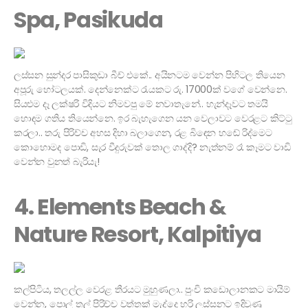
Spa, Pasikuda
ලස්සන සුන්දර පාසිකුඩා බීච් එකේ.. අයිනටම වෙන්න පිහිටල තියෙන
අපූරු හෝටලයක්. දෙන්නෙක්ට රැයකට රු. 17000ක් වගේ වෙන්නෙ.
සියළුම දෑ ලක්ෂරි විදියට නිමවපු මේ නවාතැනේ.. හැන්දෑවට තමයි
හොඳම ගතිය තියෙන්නෙ. ඉර බැහැගෙන යන වෙලාවට වෙරළට කිට්ටු
කරලා.. තරු පිරිච්ච අහස දිහා බලාගෙන, රළ බිඳෙන හඬේ රිද්මෙට
කොහොමද පොඩි, සැර වීදුරුවක් තොල ගාද්දි? නැත්නම් රෑ කෑමට වාඩි
වෙන්න වුනත් බැරියැ!
4. Elements Beach &
Nature Resort, Kalpitiya
කල්පිටිය, තලල්ල වෙරළ තීරයට මුහුණලා.. පුංචි කඩොලානකට මායිම්
වෙන්න, පොල් තල් පිරිච්ච වත්තක් මැද්දෙ හරි ලස්සනට ඉදිවුණු