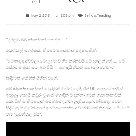
May 2, 2018
3:06 pm
Sinhala
,
Trending
“උඹලට මම කියන්නේ හොඳින් …..”
කෝරළේ මහත්තයා කිව්වේ බොහොම තද හඬකින්.
“මොකද ආරච්චිලා බොලා මාව හිර කරන්ඩයි මේ දඟලන්නේ ….. මේ
සේරම කතාව මට ආරංචියි ….. හොඳයි ඒකත් මම බලා ගන්නං.”
කදිරටත් කේන්ති ගිහින් වගේ.
මේ කියන්න යන්නේ කවුරුවත් ගිහින් නැති, ඒත් 90 දශකයට කලින්
ඉපදුණු කොයි කවුරු වුණත් හොඳින් ම දන්නා ගමක් ගැන කතාවක්.
කොටින් ම කිව්වොත් මේ ගමේ ඉන්න උදවිය ගැන, එදිනෙදා වෙන
සිද්ධි ගැන වුණත් අපේ අයට සෑහෙන්න අවබෝධයක් තිබුණා. මේ ගමේ
නම “මුවන්පැලැස්ස”.