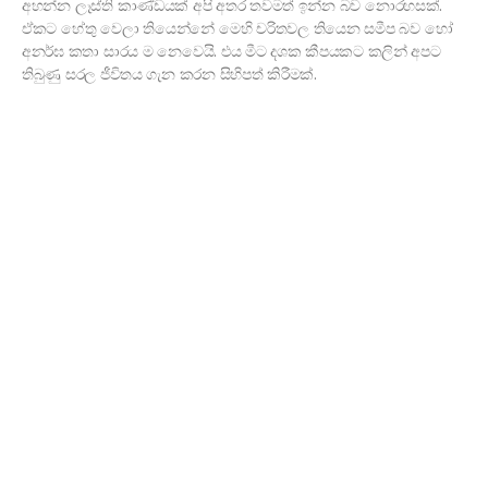
අහන්න ලෑස්ති කාණ්ඩයක් අපි අතර තවමත් ඉන්න බව නොරහසක්.
ඒකට හේතු වෙලා තියෙන්නේ මෙහි චරිතවල තියෙන සමීප බව හෝ
අනර්ඝ කතා සාරය ම නෙවෙයි. එය මීට දශක කීපයකට කලින් අපට
තිබුණු සරල ජීවිතය ගැන කරන සිහිපත් කිරීමක්.