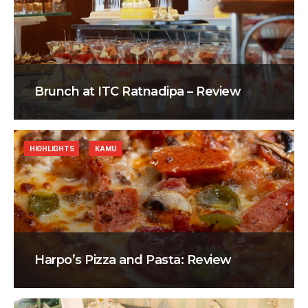
Brunch at ITC Ratnadipa – Review
HIGHLIGHTS
KAMU
Harpo’s Pizza and Pasta: Review