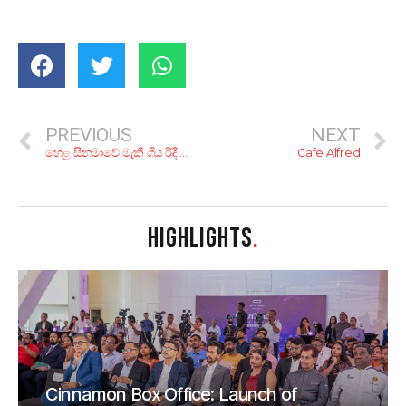
PREVIOUS
NEXT
හෙළ සිනමාවේ මැකී ගිය රිදී රේඛාව; ලෙස්ටර් ජේම්ස් පීරිස්ගේ අද්විතීය චිත්‍රපට 10ක්
Cafe Alfred
HIGHLIGHTS
.
Cinnamon Box Office: Launch of