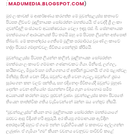
:
MADUMEDIA.BLOGSPOT.COM
)
මුළු ලංකාවක් ම ආකර්ෂණය කරගත්ත මේ මුවන්පැලැස්ස කතාවේ
පිටපත ලිව්වේ මුදලිනායක සෝමරත්න මහත්මයයි. ඒ වෙද්දී ශ්‍රී ලංකා
ගුවන්විදුලි සංස්ථාවේ අධ්‍යක්ෂවරයා වෙලා ඉඳපු එස්. බී. සේනානායක
මහත්මයාගේ ආරාධනයක් පිට තමයි ඔහු මේ පිටපත ලියන්න අත්පොත්
තිබ්බේ. මේ කතාන්දරය ගෙතීමේ මූලික පරමාර්ථය වුණේ ලංකාවේ
හද්දා පිටසර ගම්දනව්වල ජීවිතය පෙන්නුම් කිරීමයි.
මුවන්පැලැස්ස පිටපත ලියන්න කලින්, මුදලිනායක සෝමරත්න
මහත්මයා ලංකාවේ ගම්මාන ගණනාවකට ගියා. මිනිපේ, ලග්ගල,
කයිකාවල, මීමුරේ සහ මහියංගනය ඒ අතරින් ප්‍රධානයි. ඒ ගම් පළාත්වල
මිනිස්සු ජීවත් වෙන විදිය, ඔවුන්ට ඇති වෙන ගැටලු, ඔවුන්ගේ ශ්‍රමය
සූරාගෙන කන වලව් පන්තිය, සහ එදිනෙදා ජීවිතයේදී ඔවුන්ට මුහුණ
දෙන්න වෙන අභියෝග ජයගන්නා විදිය ගැන බොහොම සමීප
අධ්‍යනයක් කරන්න ඔහුට පුළුවන් වුණා. මුවන්පැලැස්ස කතා පිටපතේ
තියෙන තාත්ත්වික ගතිය වැඩිවෙන්නේ ඔන්න ඔය හේතුව නිසයි.
“මුවන්පැලැස්ස” කියන නම මුදලිනායක සෝමරත්න මහත්මයාගේ
ඔළුවට ආපු විදියත් හරි අපූරුයි. අර කියපු ගම්මානයක ඇවිදින
අතරතුරේදී ඔහුට ඒ ගමේ ඉන්න වැඩිහිටියෙක් ව කතාවට අල්ලගන්න
ලැබුණා. ඒ ගැමියා “ගම” කියන වචනය වෙනුවට පාවිච්චි කළේ