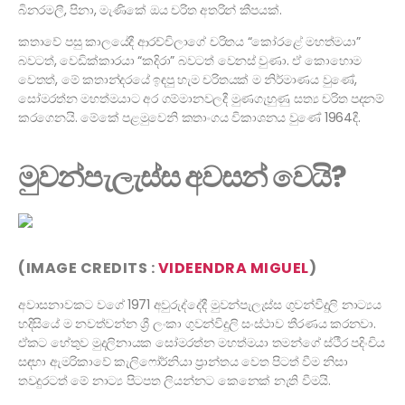
බිනරමලී, පිනා, මැණිකේ ඔය චරිත අතරින් කීපයක්.
කතාවේ පසු කාලයේදී ආරච්චිලාගේ චරිතය “කෝරළේ මහත්මයා”
බවටත්, වෙඩික්කාරයා “කදිරා” බවටත් වෙනස් වුණා. ඒ කොහොම
වෙතත්, මේ කතාන්දරයේ ඉඳපු හැම චරිතයක් ම නිර්මාණය වුණේ,
සෝමරත්න මහත්මයාට අර ගම්මානවලදී මුණගැහුණු සත්‍ය චරිත පදනම්
කරගෙනයි. මේකේ පළමුවෙනි කතාංගය විකාශනය වුණේ 1964දී.
මුවන්පැලැස්ස අවසන් වෙයි?
(IMAGE CREDITS :
VIDEENDRA MIGUEL
)
අවාසනාවකට වගේ 1971 අවුරුද්දේදී මුවන්පැලැස්ස ගුවන්විදුලි නාට්‍යය
හදිසියේ ම නවත්වන්න ශ්‍රී ලංකා ගුවන්විදුලි සංස්ථාව තීරණය කරනවා.
ඒකට හේතුව මුදලිනායක සෝමරත්න මහත්මයා තමන්ගේ ස්ථීර පදිංචිය
සඳහා ඇමරිකාවේ කැලිෆෝර්නියා ප්‍රාන්තය වෙත පිටත් වීම නිසා
තවදුරටත් මේ නාට්‍ය පිටපත ලියන්නට කෙනෙක් නැති වීමයි.