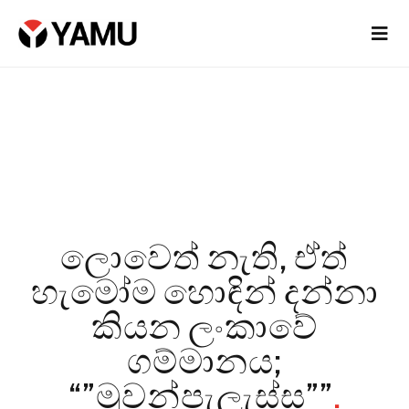
ලොවෙත් නැති, ඒත්
හැමෝම හොඳින් දන්නා
කියන ලංකාවේ
ගම්මානය;
“”මුවන්පැලැස්ස””
.