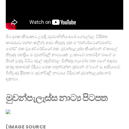
මීට දශක කීපයකට උඩදී, රූපවාහිනිය අපේ ගෙවල්වල විසිත්ත
කාමරයට එන්න කලින්, අපට තිබුණු එක ම “එන්ටර්ටෙන්ට්මන්ට්
මෝඩ්” එක වුණේ රේඩියෝ එක. මුවන්පැලැස්ස කියන්නේ ඒ කාලේ
තිබුණු ජනප්‍රිය ම ගුවන්විදුලි නාට්‍යයක්. ලංකාවේ හතර දිග් බාගේ ම
ජීවත් වුණු, විවිධ පවුල් පසුබිම්වල මිනිස්සු හැමෝම එක වගේ ආදරය
කරපු කතාවක් විදියට මේක හඳුන්වන්න පුළුවන්. ඒ වගේ ම, ආසියාවේ
බිහිවුණු දීර්ඝත ම ගුවන්විදුලි නාට්‍යය විදියටත් මුවන්පැලැස්ස නම්
දරනවා.
මුවන්පැලැස්ස නාට්‍ය පිටපත
(IMAGE SOURCE