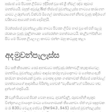
පස්සේ මේ පිටපත ලිවීමට ඉදිරිපත් වුණේ ශ්‍රී නිමල් පද්ම කුමාර
මහත්මයයි. ඔහුත් අවුරුදු 15ක් තිස්සේ මුවන්පැලැස්ස නාට්‍යය කරගෙන
යාමට උරදුන්නේ, වික්ටර් මිගෙල් මහත්මයාගෙන් නිහඬ වුණු කදිරාගේ
චරිතයට ආයෙත් පණ දෙමිනුයි.
ඊටත්පස්සේ මුවන්පැලැස්ස නාට්‍ය පිටපත ලිවීම භාර වුණේ එහි පළමු
රචකයා වුණු මුදලිනායක සෝමරත්න මහත්මයාටයි. කැලිෆෝර්නියා
සිට මේ පිටපත ලියලා ලංකාවට එන්න ඔහු කටයුතු කළා.
අද මුවන්පැලැස්ස
මීට සති කීපයකට පෙර අභාවයට පත්වුණු රත්නාවලී කැකුණවෙල
මහත්මිය, මුවන්පැලැස්සට ආදරය කරපු හැමදෙනාට ම ශෝකය ඇති
කරවන කාරණයක් වුණා. මොකද දශක ගණනාවක් තිස්සේ කෝරළේ
මහත්මයාගේ ආදරණීය බිරින්දෑ හෙවත් “මැණිකේ”ගේ චරිතයට හඬ
දුන්නේ එතුමියයි.
21 වැනි සියවසේ ජීවත් වෙන අපට, ගුවන්විදුලි, රූපවාහිනී ඇතුළු
වින්දනය ලබාදෙන මාධ්‍ය බොහොමයක් තියෙනවා. ඒත් හැම සඳුදාවක
ම රෑ 8.30ට වෙළඳ සේවය (FM 94.3 , 94.5) ඔස්සේ මුවන්පැලැස්ස