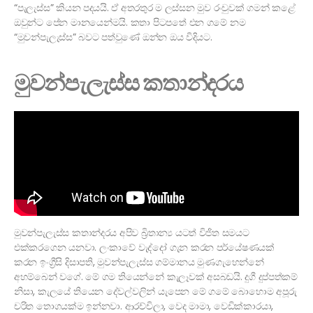
“පැලැස්ස” කියන පදයයි. ඒ අතරතුර ම ලස්සන මුව රංචුවක් ගමන් කළේ
ඔවුන්ට පේන මානයෙන්මයි. කතා පිටපතේ එන ගමේ නම
“මුවන්පැලැස්ස” බවට පත්වුණේ ඔන්න ඔය විදියට.
මුවන්පැලැස්ස කතාන්දරය
මුවන්පැලැස්ස කතාන්දරය අපිව බ්‍රිතාන්‍ය යටත් විජිත සමයට
එක්කරගෙන යනවා. ලංකාවේ වැද්දෝ ගැන කරන පර්යේෂණයක්
කරන ඉංග්‍රීසි දිසාපති, මුවන්පැලැස්ස ගම්මානය මුණගැහෙන්නේ
අහම්බෙන් වගේ. මේ ගම තියෙන්නේ කැලෑවක් අසබඩයි. දුගී දුප්පත්කම්
නිසා, කැලයේ තියෙන දේවල්වලින් යැපෙන මේ ගමේ බොහොම අපූරු
චරිත තොගයක්ම ඉන්නවා. ආරච්චිලා, වෙද මාමා, වෙඩික්කාරයා,