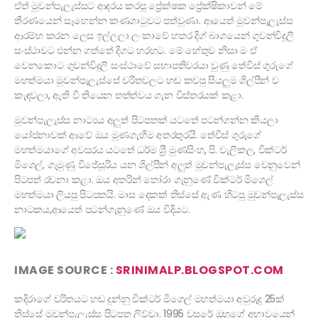
ඒත් මුවන්පැලැස්සට ආදරය කරපු ප්‍රේක්ෂක ප්‍රේක්ෂිකාවන් මේ
තීරණයෙන් සෑහෙන්න කණගාටුවට පත්වුණා. ආයෙත් මුවන්පැලැස්ස
ආරම්භ කරන ලෙස ඉල්ලලා ලංකාවේ හතර දිග් බාගයෙන් ගුවන්විදුලි
සංස්ථාවට එන්න ගත්තේ දිගට හරහට. මේ හේතුව නිසා ම ඒ
වෙනකොට ගුවන්විදුලි සංස්ථාවේ සභාපතිවරයා වුණු තේවිස් ගුරුගේ
මහත්මයා මුවන්පැලැස්සේ චරිතවලට හඬ කවපු සියලුම ශිල්පීන් ව
කැඳවලා, ඇති වී තියෙන තත්ත්වය ගැන විස්තරයක් කළා.
මුවන්පැලැස්ස නාට්‍යය අලුත් පිටපතක් යටතේ පටන්ගන්න කියලා
යෝජනාවක් ආවේ ඔය මුණගැහීම අතරතුරයි. තේවිස් ගුරුගේ
මහත්මයාගේ අවසරය යටතේ ධර්ම ශ‍්‍රී මුණසිංහ, පි. වැලිකල, වික්ටර්
මිගෙල්, ගැමුණු විජේසුරිය යන ශිල්පීන් අලුත් මුවන්පැලැස්ස වෙනුවෙන්
පිටපත් රචනා කළා. ඔය අතරින් තෝරා ගැනුණේ වික්ටර් මිගෙල්
මහත්මයා ලියපු පිටපතයි. මාස දෙකක් තිස්සේ ඇණ හිටපු මුවන්පැලැස්ස
නාටකය,ආයෙත් පටන්ගැනුණේ ඔය විදියට.
IMAGE SOURCE :
SRINIMALP.BLOGSPOT.COM
කදිරාගේ චරිතයට හඬ දුන්නු වික්ටර් මිගෙල් මහත්මයා අවුරුදු 25ක්
තිස්සේ මුවන්පැලැස්ස පිටපත ලිව්වා. 1995 වසරේ ඔහුගේ අභාවයෙන්