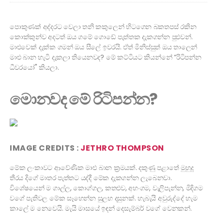
පොකුණක් අද්දරට වෙලා තනි කකුලෙන් හිටගෙන බකතපස් රකින
කොක්කුන්ව අදටත් ඔය ගමේ ගොඩේ පැත්තක දැකගන්න පුළුවන්.
මාළුවෙක් දැක්ක ගමන් ඔය සීලේ ඉවරයි. ඒත් මිනිස්සුත් ඔය තාලෙන්
මාළු බාන හැටි දැකලා තියෙනවද? මේ කට්ටියට කියන්නේ “රිටිපන්න
ධීවරයෝ" කියලා.
මොනවද මේ රිටිපන්න?
IMAGE CREDITS :
JETHRO THOMPSON
මේක ලංකාවට ආවේණික මාළු බාන ක්‍රමයක්. දකුණු පළාතේ මුහුදු
තීරය දිගේ මාතර පැත්තට යද්දී මේක දැකගන්න ලැබෙනවා.
විශේෂයෙන් ම ගාල්ල, කොග්ගල, කතළුව, අහංගම, වැලිපැන්න, මිදිගම
වගේ පැතිවල මේක සෑහෙන්න සුලභ දසුනක්. හැබැයි අවුරුද්දේ හැම
කාලේ ම නෙවෙයි. මැයි මාසයේ ඉඳන් දෙසැම්බර් වගේ වෙනකන්.