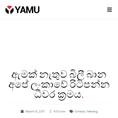
ඇමක් නැතුව බිලී බාන
අපේ ලංකාවේ රිටිපන්න
ධීවර ක්‍රමය
.
March 13, 2017
6:50 am
Sinhala
,
Trending