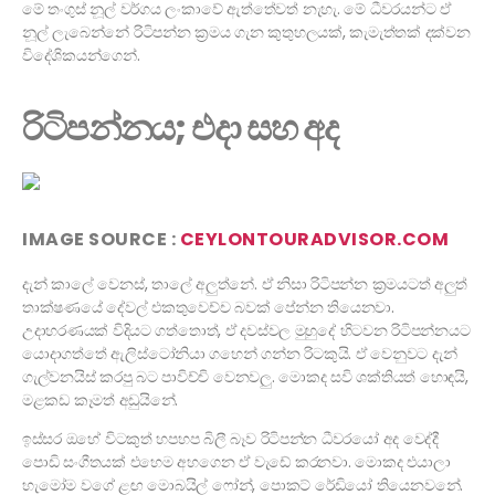
මේ තංගුස් නූල් වර්ගය ලංකාවේ ඇත්තේවත් නැහැ. මේ ධීවරයන්ට ඒ
නූල් ලැබෙන්නේ රිටිපන්න ක්‍රමය ගැන කුතුහලයක්, කැමැත්තක් දක්වන
විදේශිකයන්ගෙන්.
රිටිපන්නය; එදා සහ අද
IMAGE SOURCE :
CEYLONTOURADVISOR.COM
දැන් කාලේ වෙනස්, තාලේ අලුත්නේ. ඒ නිසා රිටිපන්න ක්‍රමයටත් අලුත්
තාක්ෂණයේ දේවල් එකතුවෙච්ච බවක් පේන්න තියෙනවා.
උදාහරණයක් විදියට ගත්තොත්, ඒ දවස්වල මුහුදේ හිටවන රිටිපන්නයට
යොදාගත්තේ ඇලිස්ටෝනියා ගහෙන් ගන්න රිටකුයි. ඒ වෙනුවට දැන්
ගැල්වනයිස් කරපු බට පාවිච්චි වෙනවලු. මොකද සවි ශක්තියත් හොඳයි,
මළකඩ කෑමත් අඩුයිනේ.
ඉස්සර ඔහේ විටකුත් හපහප බිලී බෑව රිටිපන්න ධීවරයෝ අද වෙද්දී
පොඩි සංගීතයක් එහෙම අහගෙන ඒ වැඩේ කරනවා. මොකද එයාලා
හැමෝම වගේ ළඟ මොබයිල් ෆෝන්, පොකට් රේඩියෝ තියෙනවනේ.