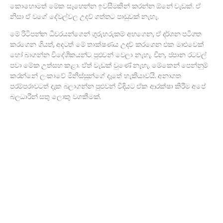
කොහොමත් මේක සෑහෙන්න ඉවසීමකින් කරන්න ඕනේ වැඩක්. ඒ
නිසා ඒ වගේ දේවල්වල උදව් ගත්තට පාඩුවක් නැහැ.
මේ රිටිපන්න ධීවරයන්ගෙන් ගුරුහරුකම් අහගෙන, ඒ දර්ශන පටිගත
කරගෙන ගියත්, අදටත් මේ තාක්ෂණය උදව් කරගෙන එක මාළුවෙක්
හෝ බාගන්න විදේශිකයන්ට පුළුවන් වෙලා නැහැ. චීන, ජපාන රටවල්
පවා මේක උත්සහ කළා. ඒත් වැඩක් වුණේ නැහැ. මේකෙන් පෙන්නුම්
කරන්නේ ලංකාවේ මිනිස්සුන්ගේ දෑතේ හැකියාවයි. අනාගත
පරම්පරාවටත් දැක බලාගන්න පුළුවන් විදියට ඒක ආරක්ෂා කිරීම අපේ
බලධාරීන් සතු ලොකු වගකීමක්.