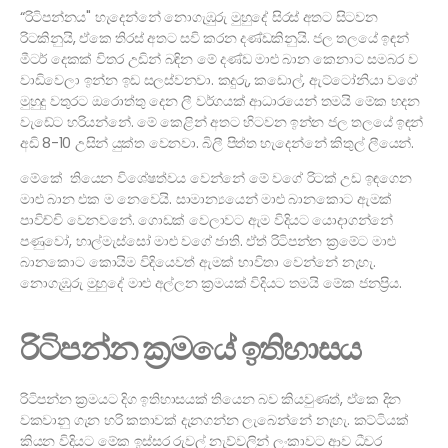
“රිටිපන්නය" හැදෙන්නේ නොගැඹුරු මුහුදේ සිරස් අතට සිටවන
රිටකිනුයි, ඒකෙ තිරස් අතට සවි කරන දණ්ඩකිනුයි. ජල තලයේ ඉඳන්
මීටර් දෙකක් විතර උඩින් බඳින මේ දණ්ඩ මාළු බාන කෙනාට සමබර ව
වාඩිවෙලා ඉන්න ඉඩ සලස්වනවා. කදුරු, කඩොල්, ඇට්ටෝනියා වගේ
මුහුදු වතුරට ඔරොත්තු දෙන ලී වර්ගයක් ආධාරයෙන් තමයි මේක හදන
වැඩේට හරියන්නේ. මේ කෙළින් අතට හිටවන ඉන්න ජල තලයේ ඉඳන්
අඩි 8-10 උසින් යුක්ත වෙනවා. බිලී පිත්ත හැදෙන්නේ කිතුල් ලීයෙන්.
මේකේ තියෙන විශේෂත්වය වෙන්නේ මේ වගේ රිටක් උඩ ඉඳගෙන
මාළු බාන එක ම නෙවෙයි. සාමාන්‍යයෙන් මාළු බානකොට ඇමක්
පාවිච්චි වෙනවනේ. ගොඩක් වෙලාවට ඇම විදියට යොදාගන්නේ
පණුවෝ, හාල්මැස්සෝ මාළු වගේ ජාති. ඒත් රිටිපන්න ක්‍රමේට මාළු
බානකොට කොයිම විදියෙවත් ඇමක් භාවිතා වෙන්නේ නැහැ.
නොගැඹුරු මුහුදේ මාළු අල්ලන ක්‍රමයක් විදියට තමයි මේක ජනප්‍රිය.
රිටිපන්න ක්‍රමයේ ඉතිහාසය
රිටිපන්න ක්‍රමයට දිග ඉතිහාසයක් තියෙන බව කියවුණත්, ඒකෙ දින
වකවානු ගැන හරි කතාවක් දැනගන්න ලැබෙන්නේ නැහැ. කට්ටියක්
කියන විදියට මේක ඉස්සර රුවල් නැව්වලින් ලංකාවට ආව ධීවර