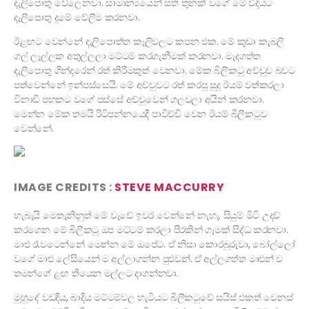
දැලිපොතු වේලෙනවා. සාමාන්‍යයෙන් සති තුනක් වගේ මේ විදියට
දැලිපොතු දුමේ වේලීම කරනවා.
ඊළඟට වෙන්නේ දැලිපොත්ත කෑලිවලට කපන එක. මේ කුඩා කැබලි
ගල් ලෑල්ලක අතුල්ලලා මට්ටම් කරගැනීමක් කරනවා. මැදගත්ත
දැලිපොතු ගින්දරෙන් රත් කිරීමකුත් වෙනවා. මේක බිලීකටු අච්චුව බවට
පත්වෙන්නේ ඉන්පස්සෙයි. මේ අච්චුවට රත් කරපු සුදු ඊයම් වත්කරලා
විනාඩි පහකට වගේ පස්සේ අච්චුවෙන් ගලවලා අයින් කරනවා.
මෙන්න මේක තමයි රිටිපන්නයෙදී පාවිච්චි වෙන ඊයම් බිලීකටුව
වෙන්නේ.
IMAGE CREDITS :
STEVE MACCURRY
හැබැයි මෙතැනිනුත් මේ වැඩේ ඉවර වෙන්නේ නැහැ. සියුම් මිටි උදව්
කරගෙන මේ බිලීකටු ඔප මට්ටම් කරලා පීරකින් ගෑමක් සිද්ධ කරනවා.
මාළු රැවටෙන්නේ මෙන්න මේ ඔපේට. ඒ නිසා කොරබුරුවා, බෝල්ලෝ
වගේ මාළු ලේසියෙන් ම අල්ලාගන්න පුළුවන්. ඒ අල්ලගත්ත මාළුන් ව
තමන්ගේ ළඟ තියෙන මල්ලට දාගන්නවා.
මුහුදේ වඩදිය, බාදිය මට්ටම්වල හැටියට බිලීකටුවේ සයිස් එකත් වෙනස්