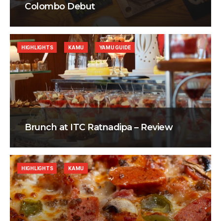
Colombo Debut
HIGHLIGHTS
KAMU
YAMU GUIDE
Brunch at ITC Ratnadipa – Review
HIGHLIGHTS
KAMU