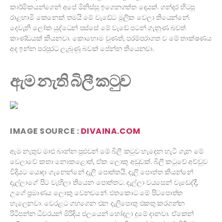
කාර්මිකයන්ගෙන් අපේ මිනිස්සු ඉගෙනගත්ත දෙයක්. ගන්දර හිටපු
රාළහාමි කෙනෙක්‌ තමයි මේ වැඩේට මූලික වෙලා තියෙන්නේ.
දෙවැනි ලෝක යුද්ධෙන් පස්සේ මේ වැඩේ පටන් ගැනුණ බවත්
කාණ්ඩයක් කියනවා. කොහොම වුණත්, පරම්පරාගත ව මේ තාක්ෂණය
අද ඉන්න පරපුරට ලැබුණු බවක් පේන්න තියෙනවා.
ඇම නැති බිලී කටුව
IMAGE SOURCE :
DIVAINA.COM
ඇම නැතුව මාළු බාන්න පුළුවන් මේ බිලී කටුව හැදෙන හැටි ගැන මේ
වෙලාවේ කතා නොකළොත්, ඒක ලොකු අඩුවක්. බිලී කටුවේ අච්චුව
විදියට යොදා ගැනෙන්නේ දැලි පොත්තයි. දැලි පොත්ත කියන්නේ
දැල්ලාගේ පිට වැහිලා තියෙන පොත්තට. දැල්ලා වයසෙන් වැඩෙද්දී,
උගේ ප්‍රමාණය ලොකු වෙනවනේ. එතකොට මේ පිටපොත්ත
හැලෙනවා. වෙරළට ගහගෙන එන දැලිපොතු එකතු කරගන්න
රිටිපන්න ධීවරයන් මිරිදිය ජලයෙන් හෝදලා දුමේ දානවා. ඒකෙන්