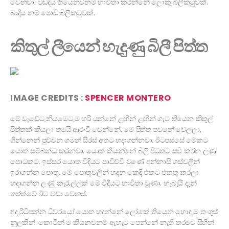
වෙනවා. වඩදිය තියෙනවනම් භාවිතා කරන්නේ ලොකු බිලීකටුවක්.
බාදිය නම් පොඩි බිලීකටුවක්.
කිතුල් ලීයෙන් හැදුණු බිලී පිත්ත
IMAGE CREDITS :
SPENCER MONTERO
මේ වැඩේට නියමෙට ම හරි යන්නේ ළඟින් ළඟින් ගැට තියෙන කිතුල්
පිත්තක් කියලා තමයි ආරංචි වෙන්නේ. මේ පිත්ත පවනේ වේලලා,
ගින්නෙන් පුච්චන ගමන් සිරස් අතට හදාගන්නවා. ඊටපස්සේ මේකට
යොත සම්බන්ධ කරනවා. යොත කියන්නේ බිලී පිටතට සවි කරන ලණු
පොටකට. ඉස්සර යොත විදියට පාවිච්චි වුණේ අන්නාසි ගස්වලින්
ඉරාගන්න පොතු. මේ පොතුවලින් හදන කෙඳි එකට එකතු කරලා
හදාගන්න ලණු කැරැල්ලක් මේ විදියට භාවිතා වුණා. හැබැයි දැන්
තත්ත්වේ ඊට වඩා වෙනස්.
අද රිටිපන්න ධීවරයෝ යොත හදන්නේ ලෝකේ තියෙන හොඳ ම තංගුස්
නූලකින්. කොටින් ම කියනවනම් ඇහැට පෙන්නේ නැති තරමට සිහින්