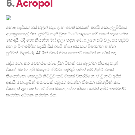
6.
Acropol
හොඳ හැටියට මස් වලින් වැඩ දාන තවත් කඩයක් තමයි කොල්ලුපිටියෙ
ඇක්‍රොපොල් එක. ප්‍රසිද්ධ නැති වුනාට මෙයාලගෙ සබ් එකත් සෑහෙන්න
හොඳයි. මදි නොකියන්න මස් දාලා හදන මෙයාලගෙ සබ් වල, රස පදමට
එන පුංචි ගම්මිරිස් සැරයි චීස් රසයි නිසා බඩ කට පිරෙන්න කන්න
පුළුවන්. මිලත් රු. 400ක් විතර නිසා පොකට් එකටත් ගාණක් නෑ.
යුද්ධ නොකර වෙනස්ම සබ්මැරීන් ටිකක් රස බලන්න කියාපු තැන්
ටිකක් ඔන්න අපි ඔයාලට කිව්වා. හැබැයි ඉතින් මේ ලිස්ට් එකේ
තියෙන්නෙ කොළඹ කිට්ටුව කඩ ටිකක් විතරයිනෙ. ඒ වුනාට අපිත්
ආසයි කොළඹින් පොඩ්ඩක් එළියට වෙන්න තියෙන සබ්මැරීන් කඩ
ටිකකුත් දැන ගන්න. ඒ නිසා ඔයාල දන්න කියන කඩත් අපිට කමෙන්ට්
කරන්න අමතක කරන්න එපා.