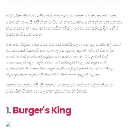
සබ්මැරීන් කිව්වාම අපිට නම් එක පාරටම මතක් වෙන්නෙ තඩි යකඩ
ගොඩක්. හැබැයි ඉතින් කෑම බීම ගැන අවධානයෙන් ඉන්න කෙනෙක්ට
නම් එහෙම නෑ. මොකද සබ්මැරීන් කියල මැද්දට මස් පුරවපු දිග බනිස්
එකකුත් තියෙනවනෙ.
එක එක විදියට හදපු රසම රස මස් ජාතියි සලාද කොළ, තක්කාලි වගේ
එළවළු ජාති ටිකකුයි එකතු කරලා හදපු සලාදයක් අඩියක් විතර දිග
දෙපළු බනිස් ගෙඩියක් මැද්දට ඝන කමට අතුරල ඊට උඩින් චීස්
තොගයකුත් දාලා හැදිලා එන මේ සබ්මැරීන් වල රස ගැන නම්
අමුතුවෙන් කියන්න ඕන නැති තරම්. හැබැයි ඉතින් එහෙමයි කියල
හැමදාම කන තැන් වලින්ම සබ්මැරීන් කකා ඉඳලත් බෑනෙ.
ඔන්න එහෙනම් අපි කියන්නම් වෙනස් වෙනස් රස වලින් නියමම
සබ්මැරීන් ටිකක් රස බලන්න පුළුවන් තැන් ටිකක්.
1.
Burger's King