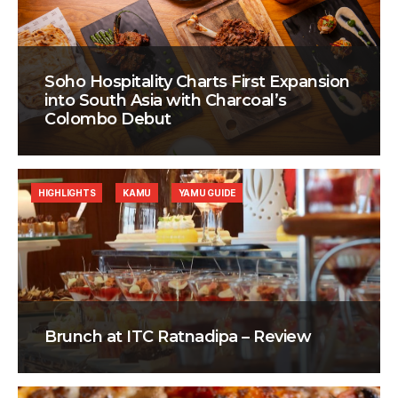
Soho Hospitality Charts First Expansion
into South Asia with Charcoal’s
Colombo Debut
HIGHLIGHTS
KAMU
YAMU GUIDE
Brunch at ITC Ratnadipa – Review