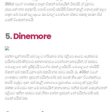
350ක් වගේ ගාණකට හදන චිකන් සබ්මැරීන් විතරයි. ඒ වුනාට
රසයෙන් නම් අනූනයි. පොඩි පොඩි ස්පයිසි චිකන් කෑලි තොගයක් දාලා
හදන සබ් එකේ සලාදයෙ රස ඩබල් වෙන්නෙ ඒකට එකතු කරන චීස්
පෙති ටිකෙන් තමයි.
5.
Dinemore
ඔන්න දැන් තමයි සබ් වලට හරියනම නම එළියට ආවෙ. ඇත්තටම
ඩයින්මෝර් කිව්වාම අනන්‍යතාවය වෙන්නෙ සබ්මැරීන්. ඒ තරමට
මෙයාලගෙ සබ් ප්‍රසිද්ධයි වගේම රසත් උපරිමයි. මෙයාලගෙ ස්පයිසි
චිකන් සබ් එකයි ටූනා සබ් එකයි නම් පට්ට රසයි. රු. 400ක් වගේ
ගාණකට ගන්න පුළුවන් ඩයින්මෝර් සබ් එකේ තියෙන විශේෂත්වය
තමයි මැද්දට දාන මස් කෑලි තොගයෙ ප්‍රමාණය. මෙලෙක් වුනු චීස්
එක්ක මේසෙට එන මේ සබ්මැරීන් කනකොට බනිස් එකේ දෙපැත්තෙන්
එළියට පනින තරමට මස්. හිතා ගන්න පුළුවන් නේ ඩයින්මෝර් සබ්
එකේ සයිස් එක.