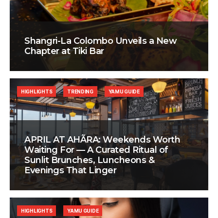
Shangri-La Colombo Unveils a New
Chapter at Tiki Bar
HIGHLIGHTS
TRENDING
YAMU GUIDE
APRIL AT AHÃRA: Weekends Worth
Waiting For — A Curated Ritual of
Sunlit Brunches, Luncheons &
Evenings That Linger
HIGHLIGHTS
YAMU GUIDE