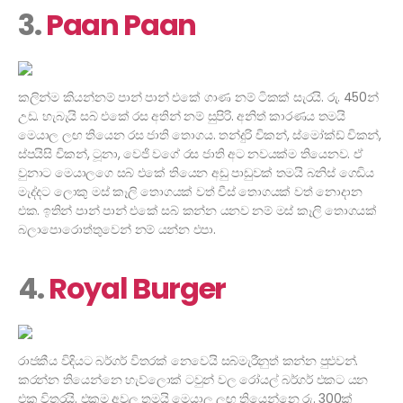
3.
Paan Paan
කලින්ම කියන්නම් පාන් පාන් එකේ ගාණ නම් ටිකක් සැරයි. රු. 450න්
උඩ. හැබැයි සබ් එකේ රස අතින් නම් සුපිරි. අනිත් කාරණය තමයි
මෙයාල ලඟ තියෙන රස ජාති තොගය. තන්දුරි චිකන්, ස්මෝක්ඩ් චිකන්,
ස්පයිසි චිකන්, ටූනා, වෙජි වගේ රස ජාති අට නවයක්ම තියෙනව. ඒ
වුනාට මෙයාලගෙ සබ් එකේ තියෙන අඩු පාඩුවක් තමයි බනිස් ගෙඩිය
මැද්දට ලොකු මස් කෑලි තොගයක් වත් චීස් තොගයක් වත් නොදාන
එක. ඉතින් පාන් පාන් එකේ සබ් කන්න යනව නම් මස් කෑලි තොගයක්
බලාපොරොත්තුවෙන් නම් යන්න එපා.
4.
Royal Burger
රාජකීය විදියට බර්ගර් විතරක් නෙවෙයි සබ්මැරීනුත් කන්න පුළුවන්.
කරන්න තියෙන්නෙ හැව්ලොක් ටවුන් වල රෝයල් බර්ගර් එකට යන
එක විතරයි. එකම අවුල තමයි මෙයාල ලඟ තියෙන්නෙ රු. 300ක්