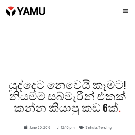
යුද්දෙට නෙවෙයි කෑමට!
නියමම සබ්මැරීන් එකක්
කන්න කියාපු කඩ 6ක්
.
June 20, 2016
12:40 pm
Sinhala
,
Trending