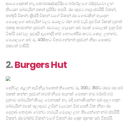
ආයෙ දෙකක් නෑ, කොම්පඤ්ඤවීදියෙ බර්ගර්ලගෙ රජ්ජුරුවො ලඟ
තියෙන සබ්මැරීන් එකත් සුපිරිම තමයි. රස පදමට හදපු ස්පයිසි චිකන්,
තන්දුරි චිකන්, ක්‍රිස්පි චිකන් වගේ චිකන් රස ගොඩකින් හැදෙන
මෙයාලගෙ සබ්මැරීන් වලට ඔයාලට ඕන නම් වැඩි පුර චීස් ටිකක් වුනත්
එකතු කරගන්න පුළුවන්. එවෙලෙ හැදෙන සබ් එකේ මෙලෙක් වුනු චීස්
ටිකයි මස් වල සුවඳයි දැනෙද්දි නම් නොතේරීම කටට කෙල උනනව.
මෙයාලගෙ සබ් රු. 400කට විතර ගන්නත් පුළුවන් නිසා පොකට්
එකටත් වාසියි.
2.
Burgers Hut
දෙහිවල ඇලන් ඇවිනියු එකෙත් තියෙනව රු. 300ට 350ට රසම රස සබ්
එකක් කන්න පුළුවන් තවත් නියම තැනක්. මෙතන නම බර්ගර් හට්
වුනාට සබ්මැරීන් කියල වෙනසක් නෑ. මදි නොකියන්න මස් දාලා හදන
සබ්මැරීන් එකේ සලාදයට උඩින් වැටෙන චීස් පෙති ටික නිසා රස
දෙගුණ තෙගුණ වෙනව. හැබැයි මෙයාල ලඟ තියෙන්නෙ නම් ස්පයිසි
චිකන්, ස්මෝක්ඩ් චිකන් වගේ චිකන් රස දෙක තුනක සබ් විතරයි.