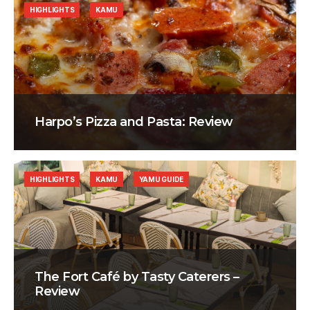
HIGHLIGHTS
KAMU
Harpo’s Pizza and Pasta: Review
HIGHLIGHTS
KAMU
YAMU GUIDE
The Fort Café by Tasty Caterers –
Review