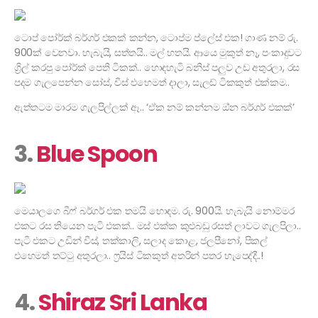
ටොප් පෝර්ක් බර්ගර් එකක් කන්න, ටොප්ම ප්ලේස් එක! ගාණ නම් රු.
900ක් වෙනවා. හැබැයි, සත්තයි.. මල් හතයි. ආයෙ මුකුත් නෑ, පංකාදුවට
ග්‍රිල් කරපු පෝර්ක් පෙති ටිකක්.. හොඳහැටි බනිස් පලුව උඩ අතුරලා, රස
පදම ගැලපෙන්න සෝස්, චීස් එහෙමත් දාලා, සැලඩ් ටිකකුත් එක්කම..
ඇත්තටම මාරම ගැලපිල්ලක් ඈ.. ‘ඒක නම් කන්නම ඔ්න බර්ගර් එකක්’
3.
Blue Spoon
මෙයාලගෙ බීෆ් බර්ගර් එක තමයි හොඳම. රු. 900යි. හැබැයි නොම්මර
එකට රස තියෙන පැටි එකක්.. මස් එක්ක කුළුබඩු රසත් ලාවට ගැලපිලා..
පැටි එකට උඩින් චීස්, තක්කාලි, සලාද කොළ, ජලපීනෝ, පිකල්
එහෙමත් තට්ටු අතුරලා.. ෆ්‍රයිස් ටිකකුත් අතරින් පතර හැපෙද්දී..!
4.
Shiraz Sri Lanka