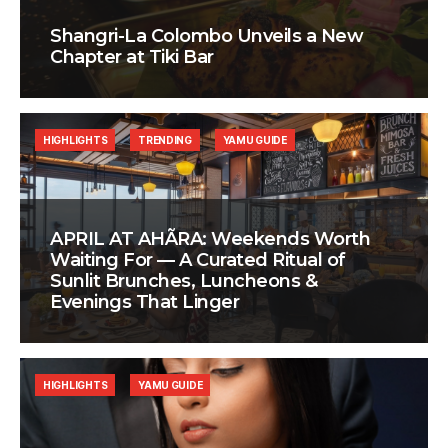
Shangri-La Colombo Unveils a New
Chapter at Tiki Bar
HIGHLIGHTS
TRENDING
YAMU GUIDE
APRIL AT AHÃRA: Weekends Worth
Waiting For — A Curated Ritual of
Sunlit Brunches, Luncheons &
Evenings That Linger
HIGHLIGHTS
YAMU GUIDE