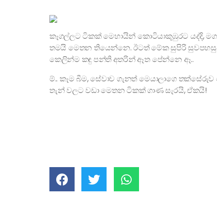
කෑගල්ලට ටිකක් මෙහායින් කොටියාකුඹුරට යද්දි,
තමයි මෙතන තියෙන්නෙ. ඊටත් මේක සුපිරි සුවපහසු
කෙලින්ම කඳු පන්ති අතරින් ඈත පේන්නෙ ඈ..
ම්.. කෑම බීම, සේවාව ගැනත් මෙයාලාගෙ තක්සේරුව
තැන් වලට වඩා මෙතන ටිකක් ගාණ සැරයි, ඒකයි!