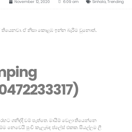
November 12, 2020
6:09 am
Sinhala
,
Trending
ේස් තියෙනවා. ඒ නිසා කොළඹ ඉන්න බැරිම වුනොත්..
amping
0472233317)
හට ගනිද්දි වම් පැත්තෙ. මායිම් වෙලා තියෙන්නෙ
ම නෙවෙයි පුංචි කැලෑබද ප්ලේස් එකක. සියල්ලම ලී