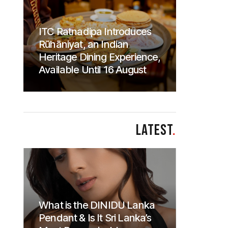
ITC Ratnadipa Introduces
Rūhāniyat, an Indian
Heritage Dining Experience,
Available Until 16 August
LATEST
.
What is the DINIDU Lanka
Pendant & Is It Sri Lanka’s