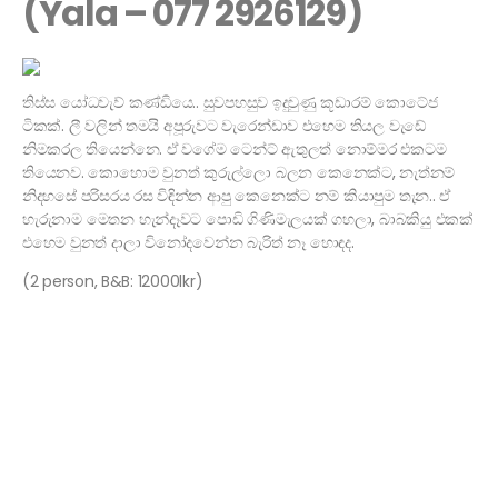
(Yala – 077 2926129)
තිස්ස යෝධවැව් කණ්ඩියෙ.. සුවපහසුව ඉදුවුණු කූඩාරම් කොටේජ
ටිකක්. ලී වලින් තමයි අපූරුවට වැරෙන්ඩාව එහෙම තියල වැඩේ
නිමකරල තියෙන්නෙ. ඒ වගේම ටෙන්ට් ඇතුලත් නොම්මර එකටම
තියෙනව. කොහොම වුනත් කුරුල්ලො බලන කෙනෙක්ට, නැත්නම්
නිදහසේ පරිසරය රස විඳින්න ආපු කෙනෙක්ට නම් කියාපුම තැන.. ඒ
හැරුනාම මෙතන හැන්දෑවට පොඩි ගිණිමැලයක් ගහලා, බාබකියු එකක්
එහෙම වුනත් දාලා විනෝදවෙන්න බැරිත් නෑ හොඳද.
(2 person, B&B: 12000lkr)