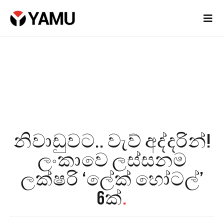
නිවාඩුවට.. වැව් අද්දරින්!
ලංකාවෙ ලස්සනම
ලක්ෂරි ‘ලේක් හෝටල්’
6ක්
.