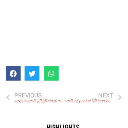
PREVIOUS
NEXT
ගෙදර ම පොඩි ලයිබ්‍රරි එකක් හදාගන්න, පියවර 6ක්
කොයි වෙලාවෙත් බිසී ද? කාර්යබහුලකමෙන් මිදෙන්න පියවර 7ක්