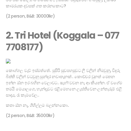
කාමරයක දවසක් ගත කරනකොට?
(2 person, B&B: 30000lkr)
2. Tri Hotel (Koggala – 077
7708177)
කොග්ගල වැව් ඉස්මත්තේ.. සුපිරි සුවපහසුවට ලී වලින් නිමවුනු, වීදුරු
බිත්ති වලින් වටවුනු සුන්දර නවාතැනක්.. කොච්චර වුනත් මෙතන
ඉන්න ඔ්න ඉර බහින වෙලාවට.. ෂැහ්! වචන නෑ ආ කියන්න. ඒ වගේම
තමයි මෙයාලගෙ, හැන්දෑවට එළිමෙහනෙ ලෑස්තිවෙන ලන්තෑරුම් එළි
සාදය, රෑ කෑමවේල..
කතා ඔ්න නෑ, ගිහිල්ලම බලන්නකො..
(2 person, B&B: 35000lkr)