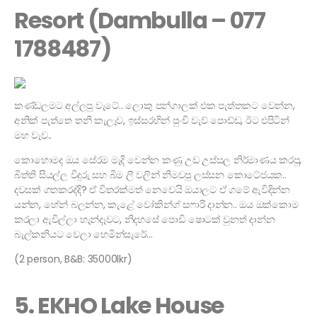
Resort (Dambulla – 077
1788487)
කණ්ඩලමට අල්ලපු වැටේ.. ලොකු පන්ගාලක් එක පැත්තකට වෙන්න,
අනික් පැත්තෙ තනි කැලෑව, ඉස්සරහින් පුංචි වැව් පොඩ්ඩ, ඊට එපිටින්
මහ වැව..
කොහොමද ඔය සේරම මැදි වෙන්න කණු උඩ උස්සල නිර්මාණය කරපු,
බිත්ති සියල්ල වීදුරු සහ බිම ලී වලින් නිමවපු ලස්සන කොටේජයක..
දවසක් ගතකරද්දි? ඒ විතරක්මත් නෙවෙයි ඔයාලට ඒ ගමේ ඇවිදින්න
යන්න, හේන් බලන්න, කැළේ වෝකින්ග් සෆාරි දාන්න.. ඔය ඔක්කොම
කරලා ඇවිල්ලා හැන්දෑවට, නිදහසේ පොඩි ෂොටක් වුනත් දාන්න
බැල්කනියට වෙලා හෙමින්සැරේ…
(2 person, B&B: 35000lkr)
5. EKHO Lake House