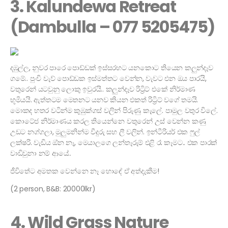
3. Kalundewa Retreat
(Dambulla – 077 5205475)
දඹුල්ල, නුවර පාරෙ පොඩ්ඩක් ඉස්සරහට යනකොට තියෙන කලුන්දෑව
ගමේ.. පුංචි වැව් පොඩ්ඩක ඉස්මත්තට වෙන්න, වැවට එන ඔය පාරයි,
වතුරෙන් යටවුනු ලොකු ඉවුරයි.. කලුන්දෑව රිට්‍රිට් එකේ නිර්මාණ
භූමියයි. ඇත්තටම මෙතනට යනව කියන එකත් රිට්‍රිට් වගේ තමයි.
මොකද හතර වටින්ම කුඹුක්ගස් වලින් පිරුණු කැලේ. පාමුල වතුර විලේ.
කොටේජ නිර්මාණය කරල තියෙන්නෙ වතුරෙන් උස් වෙන්න කණු
උඩට නග්ගලා, මුලුමනින්ම වීදුරු සහ ලී වලින්. ඉන්ටීරියර් එක ෆුල්
ලක්ෂරි. වැඩිය ඔ්න නෑ, මෙයාලගෙ ලන්තෑරුම් එළි රෑ කෑමට.. එක පාරක්
වාඩිවුනා නම් ආයේ..
ජීවිතේට අමතක වෙන්නෙ නෑ හොඳේ ඒ අත්දැකීම!
(2 person, B&B: 20000lkr)
4. Wild Grass Nature