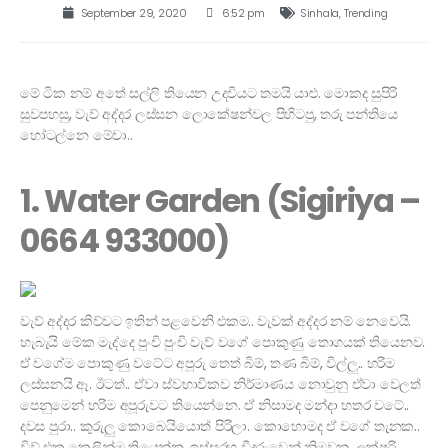
September 29, 2020
6:52 pm
Sinhala
,
Trending
මේ ටික නම් අතේ සල්ලි තියෙන උදවියට තමයි යාළු. මොකද සුපිරි
සුවපහසු, වැව් අද්දර ලස්සන ලොකේෂන්වල පිහිටපු, තරු පන්තියෙ
හෝටල්නෙ මේවා..
1. Water Garden (Sigiriya –
0664 933000)
වැව් අද්දර කිව්වට ඉතින් පළවෙනි එකම.. වැවක් අද්දර නම් නෙවෙයි.
හැබැයි මේක මැද්දෙ පුංචි පුංචි වැව් වගේ පොකුණු තොගයක් තියෙනව.
ඒ වගේම පොකුණු වටේට අපූරු තෙත් බිම්, තණ බිම්, විල්ලු.. හරිම
ලස්සනයි ඈ. ඊටත්.. ඒවා ස්වභාවිකව නිර්මාණය නොවුනු ඒවා වෙලත්
පෙනුමෙන් හරිම අපූරුවට තියෙන්නෙ. ඒ නිසාමද මන්දා හතර වටේ..
දවස පුරා.. කුරුලු කොබෙයියොත් පිරිලා. කොහොමද ඒ වගේ තැනක..
විව් එක කෙලින්ම තියෙන්න, ඉස්සරහ වීදුරුවෙන් නිමවුනු, ලක්ෂරි