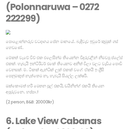
(Polonnaruwa – 0272
222299)
පොළොන්නරුව වටදාගය පේන මානයේ.. බැඳිවැව ඉවුරේ කුඹුක් ගස්
හෙවණේ..
මේකත් වැවේ විව් එක එලෙසින්ම තියෙන්න වීදුරුවලින් නිමවපු ප්ලේස්
එකක්. හැබැයි ඉන්ටිරිටර් එකේ තියෙනව අනිත් විලා වලට වැඩිය පොඩි
වෙනසක්. ම්.. ටිකක් ඇන්ටික් ලුක් එකක් වගේ. ඒකයි ඉංග්‍රීසි
පෙනුමකුත් නැත්තෙම නෑ. හැබැයි සියල්ල ලක්ෂරි..
ඔක්කොමත් හරි මෙතන පූල් එකයි, ඩයිනින්ග් එකයි තියෙන
අපූරුවනෙ.. හප්පා..!
(2 person, B&B: 20000lkr)
6. Lake View Cabanas