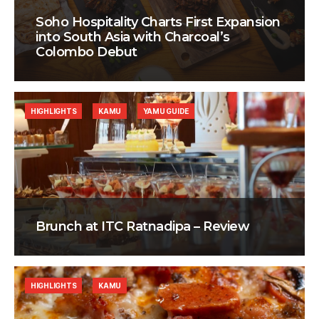
Soho Hospitality Charts First Expansion
into South Asia with Charcoal’s
Colombo Debut
HIGHLIGHTS
KAMU
YAMU GUIDE
Brunch at ITC Ratnadipa – Review
HIGHLIGHTS
KAMU