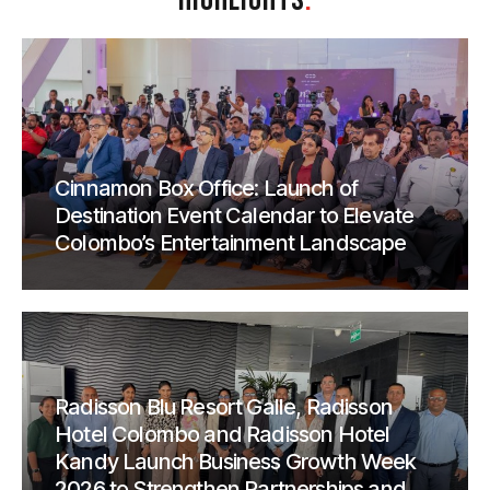
HIGHLIGHTS
.
Cinnamon Box Office: Launch of
Destination Event Calendar to Elevate
Colombo’s Entertainment Landscape
Radisson Blu Resort Galle, Radisson
Hotel Colombo and Radisson Hotel
Kandy Launch Business Growth Week
2026 to Strengthen Partnerships and