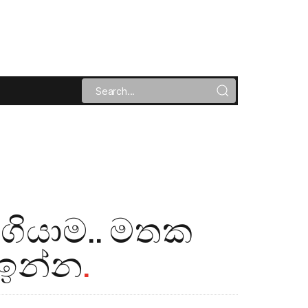
 ගියාම.. මතක
 ඉන්න
.