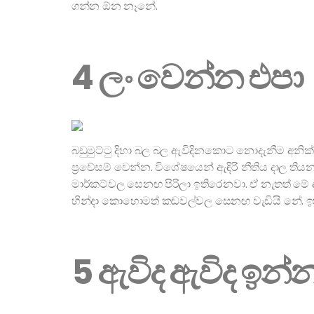
ගන්න ඕන නෑනේ.
4 ලං වෙන්න එපා
බඩුමුට්ටු දිහා බල බල ඇවිදිනකොට නොදැනීම අනි
ප්‍රවේසම් වෙන්න. විශේෂයෙන් ඇඳිරි නීතිය දාල තිය
මාර්කට්වල සෙනඟ පිරිලා ඉතිරෙනවා. ඒ නැතත් මේ 
හින්දා කොහොමත් කඩවල්වල සෙනඟ වැඩියි නේ. ඉති
5 ඇවිද ඇවිද ඉන්