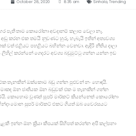
October 28, 2020
8:35 am
Sinhala
,
Trending
සමහර පැති තාම කොරෝනා අවදානම් කලාප වෙලා නෑ.
අඩු කරන එක තමයි නුවණට හුරු. හැබැයි ඉතින් අත්‍යවශ්‍ය
කක් වත් එළියට පහළියට බහින්න වෙනවා. ඇඳිරි නීතිය දාලා
 ලිහිල් කරන්නේ ගෙදරට අවශ්‍ය බඩුමුට්ටු ගන්න යන්න ඉඩ
එක තැනකින් ඔක්කොම බඩු ගන්න පුළුවන් නං හොඳයි.
. මොකද ඕන ජාතියක ඕන බඩුවක් එක ම තැනකින් ගන්න
ිතරයි. කොහොම වුණත් සුපර් මාර්කට් කියන්නෙත් කොරෝනා
ින්දා මොන සුපර් මාර්කට් එකට ගියත් ඔබ වෛරසයට
ළකී ඉන්න ඕන ක්‍රියා කීපයක් සිහිපත් කරන්න අපි කල්පනා