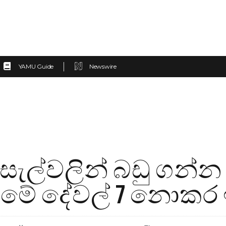
YAMU Guide
Newswire
ඳසැල්වලින් බඩු ගන්න
 මේ දේවල් 7 නොකර