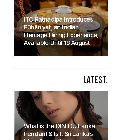
ITC Ratnadipa Introduces
Rūhāniyat, an Indian
Heritage Dining Experience,
Available Until 16 August
LATEST
.
What is the DINIDU Lanka
Pendant & Is It Sri Lanka’s