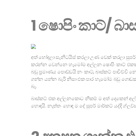
1 ෂොපිං කාට්/ බා
අත් හෝදලා සැනිටයිස් කරලා උණ චෙක් කරලා සුපර්
කරන්න වෙන්නෙ හැමෝම අල්ලන ෂොපිං කාට් එකක්,
බඩු ප්‍රමාණය පොඩ්ඩයි නං කාට්, බාස්කට් පාවිච්
ගන්න යන්න බැරි නිසා එක පාර හැමෝම බඩු ගොඩක්
බෑ.
බාස්කට් එක අල්ලනකොට නිකම් ම අත් දෙකෙන් අල්
හොඳයි. නැත්තං හොඳ ම දේ සුපර් මාර්කට් යද්දි ග්ලව