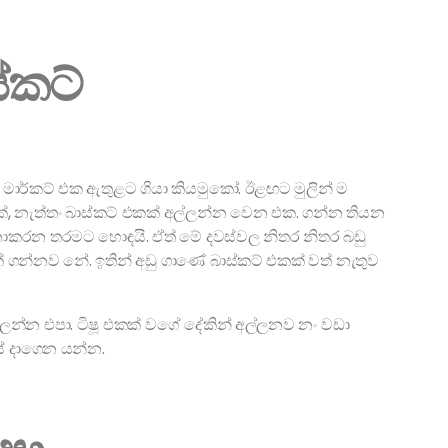
ස්කට්
 මාර්කට් එක ඇතුළට ගියා කියමුකෝ. ඊළඟට මුලින් ම
 නැත්තං බාස්කට් එකක් අල්ලන්න වෙන එක. ගන්න තියන
චි නොකරන තරමට හොඳයි. ඒත් මේ දවස්වල නිතර නිතර බඩු
 ගන්නව නේ. ඉතින් අඩු ගාණේ බාස්කට් එකක් වත් නැතුව
ලන්න එපා. ටිෂූ එකක් වගේ දේකින් අල්ලනව නං වඩා
්ස් දාගෙන යන්න.