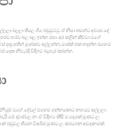
පා
්ලලා බලලා තියල ගිය බඩුමුට්ටු. ඒ නිසා තමන්ට අවශ්‍ය දේ
ා හරව හරව බල බල ඉන්න එපා. අර කලින් කිව්වා වගේ
ලව්ස් දාපු අතින් මූණකට අල්ලන්න, මාස්ක් එක හදන්න එහෙම
් දෙක නිවැරදි විදිහට බැහැර කරන්න.
ා
ු, පර්ෆියුම් වගේ දේවල් එහෙම ගන්නකොට නහයට අල්ලලා
යි මේ දවස්වල නං ඒ විදිහට කිසි ම දෙයක් මූණට ලං
ට් එකේ බඩුවල තියන විෂබීජ මූණට ලං කරගෙන අවදානමක්