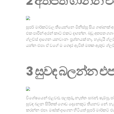
2 අතපත ගාන්න එ
සුපර් මාර්කට්වල තියෙන්නෙ මිනිස්සු සිය ගණනක් අල
එක පාරින් අරන් කාට් එකට දාගන්න. බඩු අතපත ගග
ග්ලව්ස් දාගෙන යනවා නං ප්‍රශ්නයක් නෑ. හැබැයි ග්
යන්න එපා. ඒ වගේ ම ගෙදර ඇවිත් මතක ඇතුව ග්ලව්ස
3 සුවඳ බලන්න එප
විශේෂයෙන් එළවළු, පලතුරු, නැත්තං සබන්, ෂැම්ප
සුවඳ බලන සිරිතක් ගොඩ දෙනෙකුට තියනව නේ. හැබැ
කරන්න එපා. මාස්ක් දාගෙන හිටියත් සුපර් මාර්ක