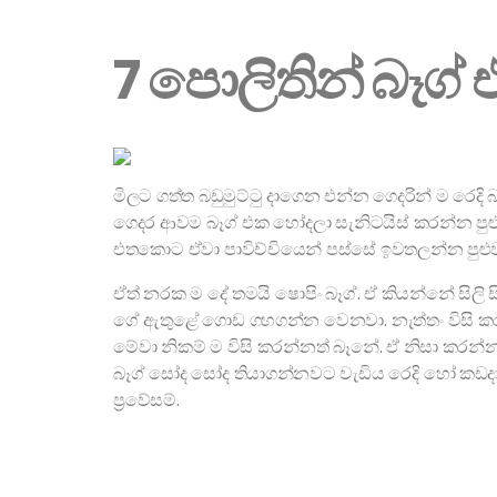
7 පොලිතින් බෑග් 
මිලට ගත්ත බඩුමුට්ටු දාගෙන එන්න ගෙදරින් ම රෙද
ගෙදර ආවම බෑග් එක හෝදලා සැනිටයිස් කරන්න පුළුව
එතකොට ඒවා පාවිච්චියෙන් පස්සේ ඉවතලන්න පුළුව
ඒත් නරක ම දේ තමයි ෂොපිං බෑග්. ඒ කියන්නේ සිලි
ගේ ඇතුළේ ගොඩ ගහගන්න වෙනවා. නැත්තං විසි කරන
මේවා නිකම් ම විසි කරන්නත් බෑනේ. ඒ නිසා කරන
බෑග් සෝද සෝද තියාගන්නවට වැඩිය රෙදි හෝ කඩදාසි
ප්‍රවේසම්.