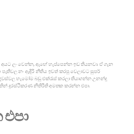
ක් අයට ලං වෙන්න, ඇඟේ හැප්පෙන්න ඉඩ තියනවා. ඒ ගැන
න පැතිවල නං ඇඳිරි නීතිය ඉවත් කරපු වෙලාවට සුපර්
දවස්වල හැමෝම බඩු එක්රැස් කරලා තියාගන්න උනන්දු
න් දුරස්ථිකරණ නීතිරීති අමතක කරන්න එපා.
න එපා