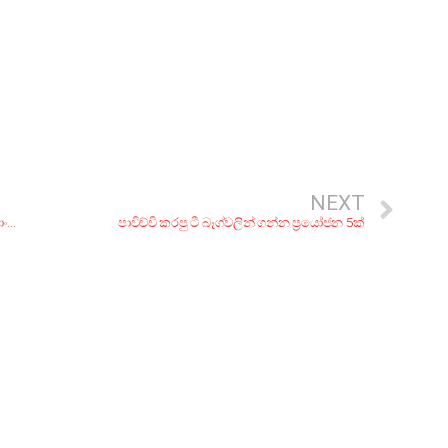
NEXT
ඇඟට හයිය එන්න.. ගෙදරදිම හදාගෙන රස බලන්න! පංකාදු ලාංකීය කෑම වර්ග 5ක්
පාවිච්චි කරපු ටී බෑග්වලින් ගන්න ප්‍රයෝජන 5ක්