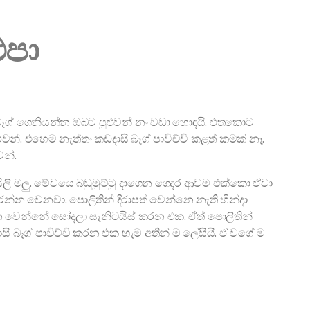
එපා
ි බෑග් ගෙනියන්න ඔබට පුළුවන් නං වඩා හොඳයි. එතකොට
න්. එහෙම නැත්තං කඩදාසි බෑග් පාවිච්චි කළත් කමක් නෑ.
න්.
 සිලි මලු. මේවයෙ බඩුමුට්ටු දාගෙන ගෙදර ආවම එක්කො ඒවා
්න වෙනවා. පොලිතින් දිරාපත් වෙන්නෙ නැති හින්දා
්න වෙන්නේ සෝදලා සැනිටයිස් කරන එක. ඒත් පොලිතින්
 බෑග් පාවිච්චි කරන එක හැම අතින් ම ලේසියි. ඒ වගේ ම