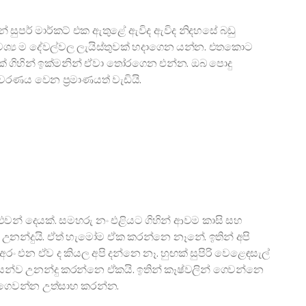
සුපර් මාර්කට් එක ඇතුළේ ඇවිද ඇවිද නිදහසේ බඩු
වශ්‍ය ම දේවල්වල ලැයිස්තුවක් හදාගෙන යන්න. එතකොට
රක් ගිහින් ඉක්මනින් ඒවා තෝරගෙන එන්න. ඔබ පොදු
ාවරණය වෙන ප්‍රමාණයත් වැඩියි.
පුළුවන් දෙයක්. සමහරු නං එළියට ගිහින් ආවම කාසි සහ
උනන්දුයි. ඒත් හැමෝම ඒක කරන්නෙ නෑනේ. ඉතින් අපි
 එන ඒව ද කියල අපි දන්නෙ නෑ. හුඟක් සුපිරි වෙළෙඳසැල්
යන්ව උනන්දු කරන්නෙ ඒකයි. ඉතින් කෑෂ්වලින් ගෙවන්නෙ
ින් ගෙවන්න උත්සාහ කරන්න.