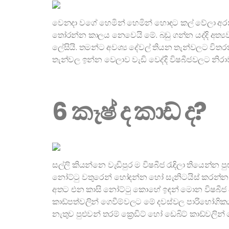
වෙනදා වගේ හෙමින් හෙමින් හොඳට කල් වේලා අරන් 
තෝරන්න කාලය නෙවෙයි මේ. බඩු ගන්න යද්දි අත්‍ය
ලේසියි. තමන්ට අවශ්‍ය දේවල් තියන තැන්වලට විත
තැන්වල ඉන්න වෙලාව වැඩි වෙද්දි විෂබීජවලට නිර
6 කෑෂ් ද කාඩ් ද?
සල්ලි කියන්නෙ වැඩිපුර ම විෂබීජ රැඳිලා තියෙන්න 
නෝට්ටු වතුරෙන් හෝදන්න හෝ සැනිටයිස් කරන්න 
අතට එන කාසි නෝට්ටු කොහේ ඉඳන් මොන විෂබීජ අරං
කාඩ්පත්වලින් ගෙවීම්වලට මේ දවස්වල පාරිභෝගික
නැතුව පුළුවන් තරම් ක්‍රෙඩිට් හෝ ඩෙබිට් කාඩ්වල