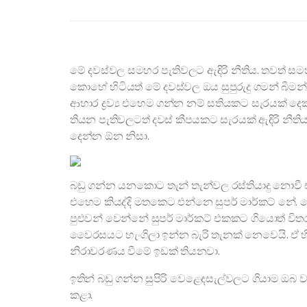
මේ දවස්වල සමහර පැතිවලට ඇඳිරි නීතිය. තවත් 
කොහේ හිටියත් මේ දවස්වල ඔය සුපුරුදු ගමන් බිමන් 
ආහාර ද්‍රව්‍ය එහෙම ගන්න නම් සතියකට සැරයක් දෙ
තියන පැතිවලටත් දවස් කීපයකට සැරයක් ඇඳිරි නීතිය
දෙන්න ඕන නිසා.
බඩු ගන්න යනකොට තැන් තැන්වල රස්තියාදු නොවී 
එහෙම කියද්දි මතකෙට එන්නෙ සුපර් මාර්කට් නේ
පුළුවන් වෙන්නේ සුපර් මාර්කට් එකකට ගියොත් ව
වෛරසයට හැංගිලා ඉන්න බැරි තැනක් නෙවෙයි. ඒ හ
නිරාවරණය වීමේ ඉඩක් තියනවා.
ඉතින් බඩු ගන්න සුපිරි වෙළෙඳසැල්වලට ගියාම ඔබ වැ
කළා.